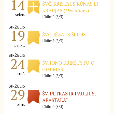
14
ŠVČ. KRISTAUS KŪNAS IR
KRAUJAS (
Devintinės
)
sekm.
Iškilmė (S/3)
BIRŽELIS
19
ŠVČ. JĖZAUS ŠIRDIS
Iškilmė (S/3)
penkt.
BIRŽELIS
24
ŠV. JONO KRIKŠTYTOJO
GIMIMAS
treč.
Iškilmė (S/3)
BIRŽELIS
29
ŠV. PETRAS IR PAULIUS,
APAŠTALAI
pirm.
Iškilmė (S/3)