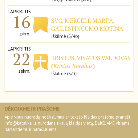
LAPKRITIS
16
ŠVČ. MERGELĖ MARIJA,
GAILESTINGUMO MOTINA
pirm.
Iškilmė (S/4b)
LAPKRITIS
22
KRISTUS, VISATOS VALDOVAS
(
Kristus Karalius
)
sekm.
Iškilmė (S/3)
DĖKOJAME IR PRAŠOME
Apie visus nuorodų netikslumus ar teksto klaidas prašome pranešti
info@katalikai.lt
nurodant tikslią klaidos vietą. DĖKOJAME visiems
naršantiems ir parašiusiems!