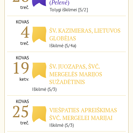
(
Pelenė
)
treč.
Tolygi iškilmei [S/2]
KOVAS
4
ŠV. KAZIMIERAS, LIETUVOS
GLOBĖJAS
treč.
Iškilmė (S/4a)
KOVAS
19
ŠV. JUOZAPAS, ŠVČ.
MERGELĖS MARIJOS
ketv.
SUŽADĖTINIS
Iškilmė (S/3)
KOVAS
25
VIEŠPATIES APREIŠKIMAS
ŠVČ. MERGELEI MARIJAI
treč.
Iškilmė (S/3)