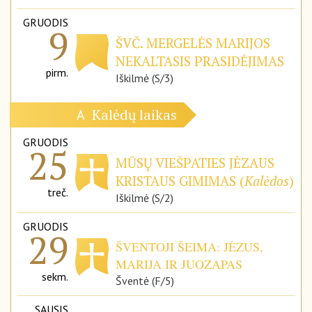
GRUODIS
9
ŠVČ. MERGELĖS MARIJOS
NEKALTASIS PRASIDĖJIMAS
pirm.
Iškilmė (S/3)
Kalėdų laikas
A
GRUODIS
25
MŪSŲ VIEŠPATIES JĖZAUS
KRISTAUS GIMIMAS (
Kalėdos
)
treč.
Iškilmė (S/2)
GRUODIS
29
ŠVENTOJI ŠEIMA: JĖZUS,
MARIJA IR JUOZAPAS
sekm.
Šventė (F/5)
SAUSIS