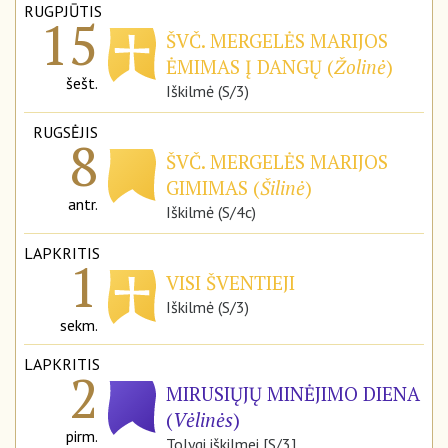
RUGPJŪTIS
15
ŠVČ. MERGELĖS MARIJOS
ĖMIMAS Į DANGŲ (
Žolinė
)
šešt.
Iškilmė (S/3)
RUGSĖJIS
8
ŠVČ. MERGELĖS MARIJOS
GIMIMAS (
Šilinė
)
antr.
Iškilmė (S/4c)
LAPKRITIS
1
VISI ŠVENTIEJI
Iškilmė (S/3)
sekm.
LAPKRITIS
2
MIRUSIŲJŲ MINĖJIMO DIENA
(
Vėlinės
)
pirm.
Tolygi iškilmei [S/3]