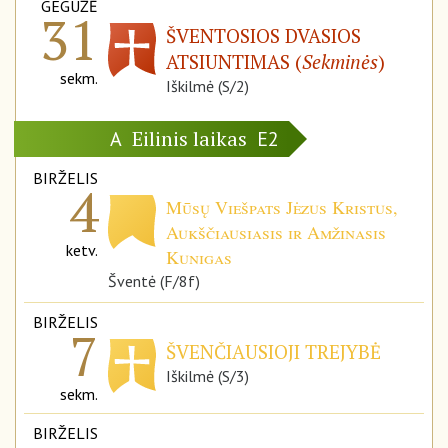
GEGUŽĖ
31
ŠVENTOSIOS DVASIOS
ATSIUNTIMAS (
Sekminės
)
sekm.
Iškilmė (S/2)
Eilinis laikas
A
E2
BIRŽELIS
4
Mūsų Viešpats Jėzus Kristus,
Aukščiausiasis ir Amžinasis
ketv.
Kunigas
Šventė (F/8f)
BIRŽELIS
7
ŠVENČIAUSIOJI TREJYBĖ
Iškilmė (S/3)
sekm.
BIRŽELIS