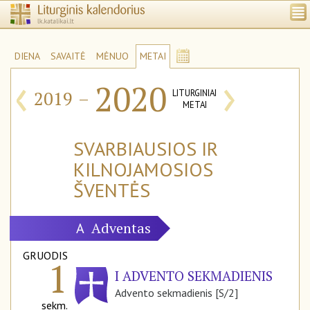
DIENA
SAVAITĖ
MĖNUO
METAI
‹
›
2020
2019
–
LITURGINIAI
METAI
SVARBIAUSIOS IR
KILNOJAMOSIOS
ŠVENTĖS
Adventas
A
GRUODIS
1
I ADVENTO SEKMADIENIS
Advento sekmadienis [S/2]
sekm.