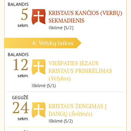
BALANDIS
5
KRISTAUS KANČIOS (VERBŲ)
SEKMADIENIS
sekm.
Iškilmė [S/2]
Velykų laikas
A
BALANDIS
12
VIEŠPATIES JĖZAUS
KRISTAUS PRISIKĖLIMAS
sekm.
(
Velykos
)
Iškilmė (S/1)
GEGUŽĖ
24
KRISTAUS ŽENGIMAS Į
DANGŲ (
Šeštinės
)
sekm.
Iškilmė (S/2)