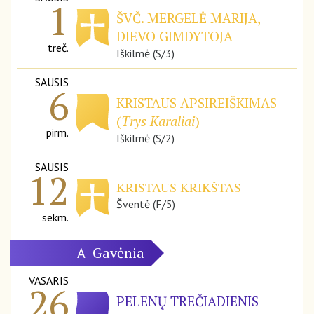
1
ŠVČ. MERGELĖ MARIJA,
DIEVO GIMDYTOJA
treč.
Iškilmė (S/3)
SAUSIS
6
KRISTAUS APSIREIŠKIMAS
(
Trys Karaliai
)
pirm.
Iškilmė (S/2)
SAUSIS
12
KRISTAUS KRIKŠTAS
Šventė (F/5)
sekm.
Gavėnia
A
VASARIS
26
PELENŲ TREČIADIENIS