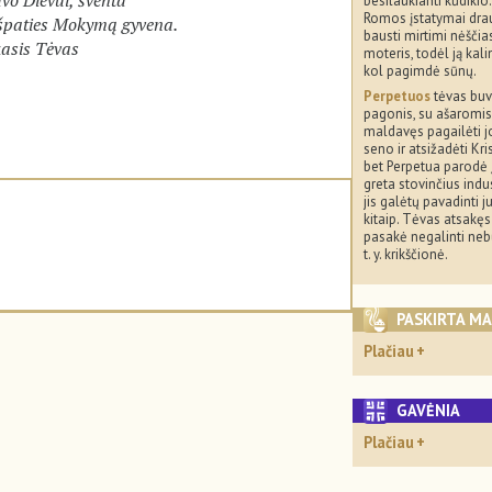
besilaukianti kūdikio.
Romos įstatymai dra
ešpaties Mokymą gyvena.
bausti mirtimi nėščia
kasis Tėvas
moteris, todėl ją kali
kol pagimdė sūnų.
Perpetuos
tėvas bu
pagonis, su ašaromis
maldavęs pagailėti j
seno ir atsižadėti Kri
bet Perpetua parodė 
greta stovinčius indus
jis galėtų pavadinti j
kitaip. Tėvas atsakęs 
pasakė negalinti nebūt
t. y. krikščionė.
PASKIRTA M
Plačiau
GAVĖNIA
Plačiau