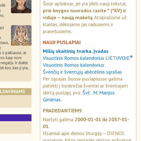
Šioje aplinkoje, jei yra įdėti nauji tekstai,
udė
prie knygos nuorodos rasite * (*KV) ir
s
no,
viduje – naują maketą
. Atsiprašome už
klaidas, dėkojame jas radusiems ir
vęs
pranešusiems.
o
NAUJI PUSLAPIAI
staus,
į
Mišių skaitinių tvarka. Įvadas
 ir paklausė, ar
❋
Visuotinis Romos kalendorius LIETUVOJE
uos kaip nors
negalįs. Ir duktė
Visuotinis Romos kalendorius
i tuo, kas ji yra,
Švenčių ir šventųjų abėcėlinis sąrašas
Per sąsajas šiuose puslapiuose galima
patekti į konkrečiai šventei ar šventajam
ALDAVIMAMS
skirtą puslapį, pvz.
Švč . M. Marijos
Gimimas
.
PRADEDANTIEMS
Naršyti galima
2000-01-01 iki 2037-01-
01
.
Išsamiai apie dienos liturgiją – DIENOS
puslapyje. Kitos lentelės skirtos apžvalgai.