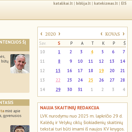
katalikai.lt
|
biblija.lt
|
katekizmas.lt
|
EIS
‹
›
‹
›
2020
KOVAS
INTENCIJOS ŠĮ
Sav.
S
P
A
T
K
P
Š
10
1
2
3
4
5
6
7
ės,
11
8
9
10
11
12
13
14
e būtų
12
15
16
17
18
19
20
21
13
22
23
24
25
26
27
28
14
29
30
31
1
2
3
4
NTASIS
NAUJA SKAITINIŲ REDAKCIJA
ita
mirė apie
LVK nurodymu nuo 2025 m. lapkričio 29 d.
, gyvenusios
Kalėdų ir Velykų ciklų šiokiadienių skaitinių
tekstai turi būti imami iš naujos KV knygos.