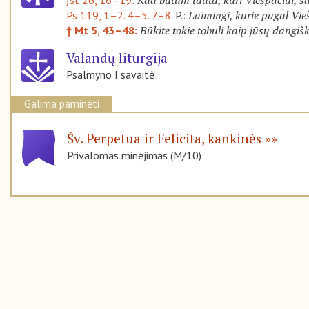
Laimingi, kurie pagal Vi
Ps 119, 1–2. 4–5. 7–8.
P.:
Būkite tokie tobuli kaip jūsų dangiš
† Mt 5, 43–48:
Valandų liturgija
Psalmyno I savaitė
Galima paminėti
Šv. Perpetua ir Felicita, kankinės
Privalomas minėjimas (M/10)