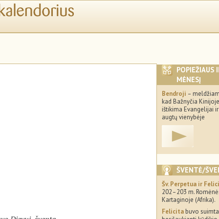
POPIEŽIAUS 
MĖNESĮ
Bendroji
– meldžiam
kad Bažnyčia Kinijoj
ištikima Evangelijai ir
augtų vienybėje
ŠVENTĖ/ŠVE
Šv. Perpetua ir Felic
202–203 m. Romėnės
Kartaginoje (Afrika).
Felicita
buvo suimta
vo Dievui, šventa