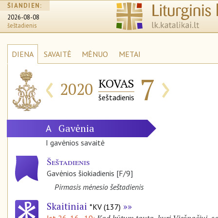
ŠIANDIEN:
2026-08-08
šeštadienis
DIENA
SAVAITĖ
MĖNUO
METAI
‹
›
7
KOVAS
2020
šeštadienis
Gavėnia
A
I gavėnios savaitė
Šeštadienis
Gavėnios šiokiadienis [F/9]
Pirmasis mėnesio šeštadienis
Skaitiniai
*KV (137)
Kad būtum tauta, kuri Viešpačiui, sa
Įst 26, 16–19: