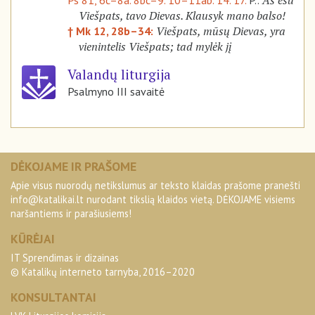
Aš esu
Ps 81, 6c–8a. 8bc–9. 10–11ab. 14. 17.
P.:
Viešpats, tavo Dievas. Klausyk mano balso!
Viešpats, mūsų Dievas, yra
† Mk 12, 28b–34:
vienintelis Viešpats; tad mylėk jį
Valandų liturgija
Psalmyno III savaitė
DĖKOJAME IR PRAŠOME
Apie visus nuorodų netikslumus ar teksto klaidas prašome pranešti
info@katalikai.lt
nurodant tikslią klaidos vietą. DĖKOJAME visiems
naršantiems ir parašiusiems!
KŪRĖJAI
IT Sprendimas ir dizainas
© Katalikų interneto tarnyba, 2016–2020
KONSULTANTAI