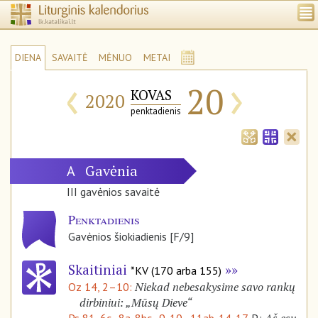
DIENA
SAVAITĖ
MĖNUO
METAI
‹
›
20
KOVAS
2020
penktadienis
Gavėnia
A
III gavėnios savaitė
Penktadienis
Gavėnios šiokiadienis [F/9]
Skaitiniai
*KV (170 arba 155)
Niekad nebesakysime savo rankų
Oz 14, 2–10:
dirbiniui: „Mūsų Dieve“