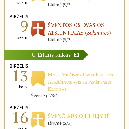
sekm.
Iškilmė (S/2)
BIRŽELIS
9
ŠVENTOSIOS DVASIOS
ATSIUNTIMAS (
Sekminės
)
sekm.
Iškilmė (S/2)
Eilinis laikas
C
E1
BIRŽELIS
13
Mūsų Viešpats Jėzus Kristus,
Aukščiausiasis ir Amžinasis
ketv.
Kunigas
Šventė (F/8f)
BIRŽELIS
16
ŠVENČIAUSIOJI TREJYBĖ
Iškilmė (S/3)
sekm.