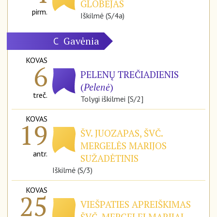
GLOBĖJAS
pirm.
Iškilmė (S/4a)
Gavėnia
C
KOVAS
6
PELENŲ TREČIADIENIS
(
Pelenė
)
treč.
Tolygi iškilmei [S/2]
KOVAS
19
ŠV. JUOZAPAS, ŠVČ.
MERGELĖS MARIJOS
antr.
SUŽADĖTINIS
Iškilmė (S/3)
KOVAS
25
VIEŠPATIES APREIŠKIMAS
ŠVČ. MERGELEI MARIJAI