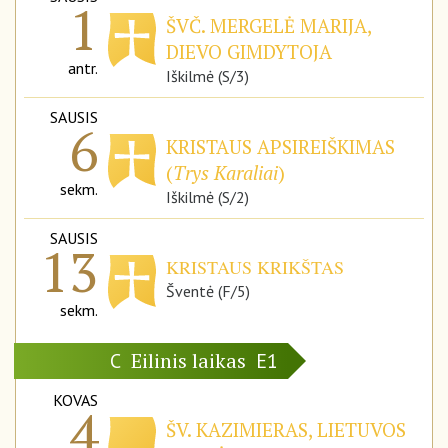
1
ŠVČ. MERGELĖ MARIJA,
DIEVO GIMDYTOJA
antr.
Iškilmė (S/3)
SAUSIS
6
KRISTAUS APSIREIŠKIMAS
(
Trys Karaliai
)
sekm.
Iškilmė (S/2)
SAUSIS
13
KRISTAUS KRIKŠTAS
Šventė (F/5)
sekm.
Eilinis laikas
C
E1
KOVAS
4
ŠV. KAZIMIERAS, LIETUVOS