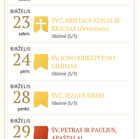
BIRŽELIS
23
ŠVČ. KRISTAUS KŪNAS IR
KRAUJAS (
Devintinės
)
sekm.
Iškilmė (S/3)
BIRŽELIS
24
ŠV. JONO KRIKŠTYTOJO
GIMIMAS
pirm.
Iškilmė (S/3)
BIRŽELIS
28
ŠVČ. JĖZAUS ŠIRDIS
Iškilmė (S/3)
penkt.
BIRŽELIS
29
ŠV. PETRAS IR PAULIUS,
APAŠTALAI