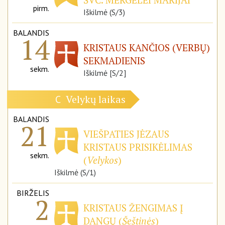
pirm.
Iškilmė (S/3)
BALANDIS
14
KRISTAUS KANČIOS (VERBŲ)
SEKMADIENIS
sekm.
Iškilmė [S/2]
Velykų laikas
C
BALANDIS
21
VIEŠPATIES JĖZAUS
KRISTAUS PRISIKĖLIMAS
sekm.
(
Velykos
)
Iškilmė (S/1)
BIRŽELIS
2
KRISTAUS ŽENGIMAS Į
DANGŲ (
Šeštinės
)