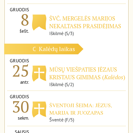
GRUODIS
8
ŠVČ. MERGELĖS MARIJOS
NEKALTASIS PRASIDĖJIMAS
šešt.
Iškilmė (S/3)
Kalėdų laikas
C
GRUODIS
25
MŪSŲ VIEŠPATIES JĖZAUS
KRISTAUS GIMIMAS (
Kalėdos
)
antr.
Iškilmė (S/2)
GRUODIS
30
ŠVENTOJI ŠEIMA: JĖZUS,
MARIJA IR JUOZAPAS
sekm.
Šventė (F/5)
SAUSIS