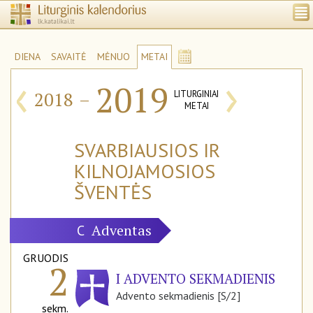
DIENA
SAVAITĖ
MĖNUO
METAI
‹
›
2019
2018
–
LITURGINIAI
METAI
SVARBIAUSIOS IR
KILNOJAMOSIOS
ŠVENTĖS
Adventas
C
GRUODIS
2
I ADVENTO SEKMADIENIS
Advento sekmadienis [S/2]
sekm.