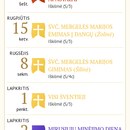
šešt.
Iškilmė (S/3)
RUGPJŪTIS
15
ŠVČ. MERGELĖS MARIJOS
ĖMIMAS Į DANGŲ (
Žolinė
)
ketv.
Iškilmė (S/3)
RUGSĖJIS
8
ŠVČ. MERGELĖS MARIJOS
GIMIMAS (
Šilinė
)
sekm.
Iškilmė (S/4c)
LAPKRITIS
1
VISI ŠVENTIEJI
Iškilmė (S/3)
penkt.
LAPKRITIS
MIRUSIŲJŲ MINĖJIMO DIENA