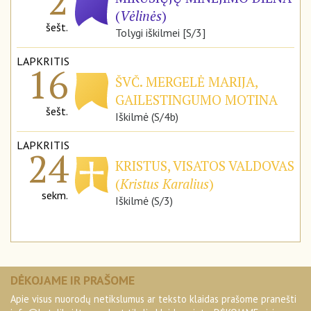
2
(
Vėlinės
)
šešt.
Tolygi iškilmei [S/3]
LAPKRITIS
16
ŠVČ. MERGELĖ MARIJA,
GAILESTINGUMO MOTINA
šešt.
Iškilmė (S/4b)
LAPKRITIS
24
KRISTUS, VISATOS VALDOVAS
(
Kristus Karalius
)
sekm.
Iškilmė (S/3)
DĖKOJAME IR PRAŠOME
Apie visus nuorodų netikslumus ar teksto klaidas prašome pranešti