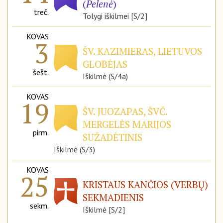
(
Pelenė
)
treč.
Tolygi iškilmei [S/2]
KOVAS
3
ŠV. KAZIMIERAS, LIETUVOS
GLOBĖJAS
šešt.
Iškilmė (S/4a)
KOVAS
19
ŠV. JUOZAPAS, ŠVČ.
MERGELĖS MARIJOS
pirm.
SUŽADĖTINIS
Iškilmė (S/3)
KOVAS
25
KRISTAUS KANČIOS (VERBŲ)
SEKMADIENIS
sekm.
Iškilmė [S/2]