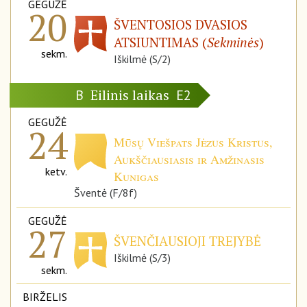
GEGUŽĖ
20
ŠVENTOSIOS DVASIOS
ATSIUNTIMAS (
Sekminės
)
sekm.
Iškilmė (S/2)
Eilinis laikas
B
E2
GEGUŽĖ
24
Mūsų Viešpats Jėzus Kristus,
Aukščiausiasis ir Amžinasis
ketv.
Kunigas
Šventė (F/8f)
GEGUŽĖ
27
ŠVENČIAUSIOJI TREJYBĖ
Iškilmė (S/3)
sekm.
BIRŽELIS