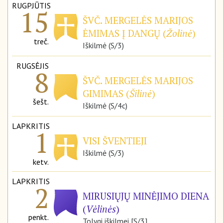
RUGPJŪTIS
15
ŠVČ. MERGELĖS MARIJOS
ĖMIMAS Į DANGŲ (
Žolinė
)
treč.
Iškilmė (S/3)
RUGSĖJIS
8
ŠVČ. MERGELĖS MARIJOS
GIMIMAS (
Šilinė
)
šešt.
Iškilmė (S/4c)
LAPKRITIS
1
VISI ŠVENTIEJI
Iškilmė (S/3)
ketv.
LAPKRITIS
2
MIRUSIŲJŲ MINĖJIMO DIENA
(
Vėlinės
)
penkt.
Tolygi iškilmei [S/3]