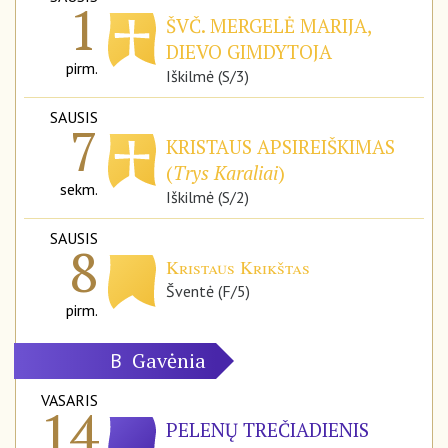
1
ŠVČ. MERGELĖ MARIJA,
DIEVO GIMDYTOJA
pirm.
Iškilmė (S/3)
SAUSIS
7
KRISTAUS APSIREIŠKIMAS
(
Trys Karaliai
)
sekm.
Iškilmė (S/2)
SAUSIS
8
Kristaus Krikštas
Šventė (F/5)
pirm.
Gavėnia
B
VASARIS
14
PELENŲ TREČIADIENIS