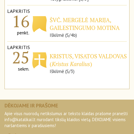
LAPKRITIS
16
ŠVČ. MERGELĖ MARIJA,
GAILESTINGUMO MOTINA
penkt.
Iškilmė (S/4b)
LAPKRITIS
25
KRISTUS, VISATOS VALDOVAS
(
Kristus Karalius
)
sekm.
Iškilmė (S/3)
DĖKOJAME IR PRAŠOME
Apie visus nuorodų netikslumus ar teksto klaidas prašome pranešti
info@katalikai.lt
nurodant tikslią klaidos vietą. DĖKOJAME visiems
naršantiems ir parašiusiems!