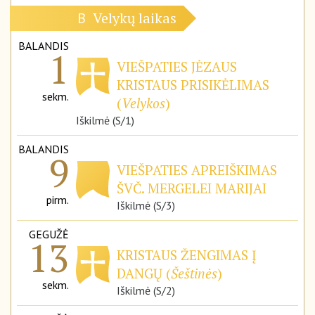
Velykų laikas
B
BALANDIS
1
VIEŠPATIES JĖZAUS
KRISTAUS PRISIKĖLIMAS
sekm.
(
Velykos
)
Iškilmė (S/1)
BALANDIS
9
VIEŠPATIES APREIŠKIMAS
ŠVČ. MERGELEI MARIJAI
pirm.
Iškilmė (S/3)
GEGUŽĖ
13
KRISTAUS ŽENGIMAS Į
DANGŲ (
Šeštinės
)
sekm.
Iškilmė (S/2)