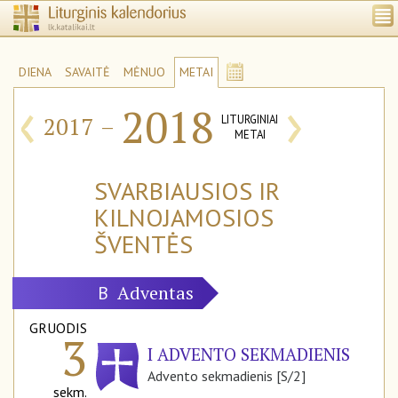
DIENA
SAVAITĖ
MĖNUO
METAI
‹
›
2018
2017
–
LITURGINIAI
METAI
SVARBIAUSIOS IR
KILNOJAMOSIOS
ŠVENTĖS
Adventas
B
GRUODIS
3
I ADVENTO SEKMADIENIS
Advento sekmadienis [S/2]
sekm.