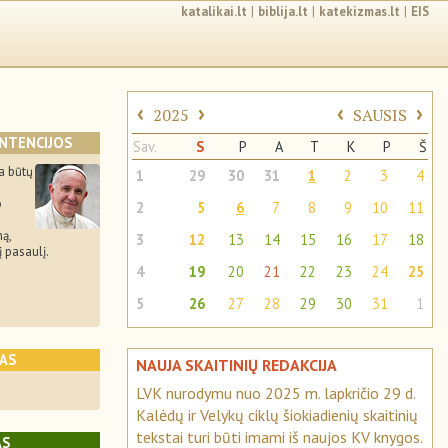
katalikai.lt
|
biblija.lt
|
katekizmas.lt
|
EIS
‹
›
‹
›
2025
SAUSIS
INTENCIJOS
Sav.
S
P
A
T
K
P
Š
a būtų
1
29
30
31
1
2
3
4
o
2
5
6
7
8
9
10
11
mą,
3
12
13
14
15
16
17
18
į pasaulį.
4
19
20
21
22
23
24
25
5
26
27
28
29
30
31
1
KAS
NAUJA SKAITINIŲ REDAKCIJA
LVK nurodymu nuo 2025 m. lapkričio 29 d.
Kalėdų ir Velykų ciklų šiokiadienių skaitinių
tekstai turi būti imami iš naujos KV knygos.
AS