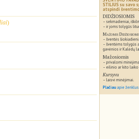
STILIUS su savo s
atspindi šventi
DIDŽIOSIOMIS
iai
)
– sekmadieniai, iškil
– ir joms tolygūs litu
Mažomis Didžiosiomi
– šventės šiokiadieni
– šventėms tolygūs 
gavėnios ir Kalėdų la
Mažosiomis
– privalomi minėjima
– eilinio ar kito laiko
Kursyvu
– laisvi minėjimai.
Plačiau
apie ženklus