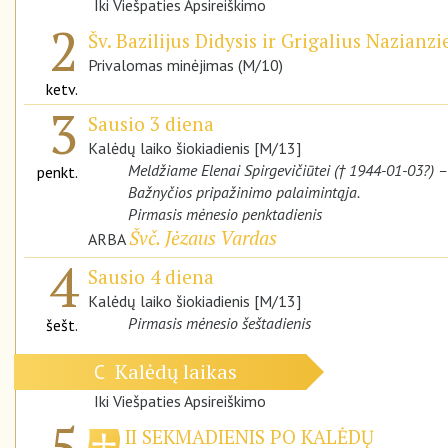
Iki Viešpaties Apsireiškimo
2
Šv. Bazilijus Didysis ir Grigalius Nazianz
Privalomas minėjimas (M/10)
ketv.
3
Sausio 3 diena
Kalėdų laiko šiokiadienis [M/13]
Meldžiame Elenai Spirgevičiūtei († 1944-01-03?) – k
penkt.
Bažnyčios pripažinimo palaimintąja.
Pirmasis mėnesio penktadienis
Švč. Jėzaus Vardas
ARBA
4
Sausio 4 diena
Kalėdų laiko šiokiadienis [M/13]
Pirmasis mėnesio šeštadienis
šešt.
Kalėdų laikas
C
Iki Viešpaties Apsireiškimo
5
II SEKMADIENIS PO KALĖDŲ