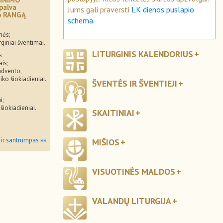
palva
Jums gali praversti
LK dienos puslapio
mo RANGĄ
schema
.
mės;
rginiai šventimai.
LITURGINIS KALENDORIUS
s
ais;
advento,
iko šiokiadieniai.
ŠVENTĖS IR ŠVENTIEJI
i;
 šiokiadieniai.
SKAITINIAI
 ir santrumpas »»
MIŠIOS
VISUOTINĖS MALDOS
VALANDŲ LITURGIJA