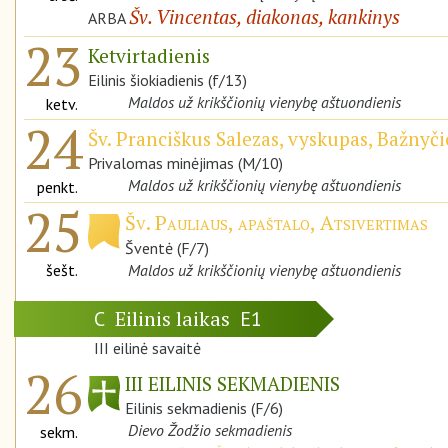
Šv. Vincentas, diakonas, kankinys
ARBA
23
Ketvirtadienis
Eilinis šiokiadienis (f/13)
Maldos už krikščionių vienybę aštuondienis
ketv.
24
Šv. Pranciškus Salezas, vyskupas, Bažnyč
Privalomas minėjimas (M/10)
Maldos už krikščionių vienybę aštuondienis
penkt.
25
Šv. Pauliaus, apaštalo, Atsivertimas
Šventė (F/7)
šešt.
Maldos už krikščionių vienybę aštuondienis
Eilinis laikas
C
E1
III eilinė savaitė
26
III EILINIS SEKMADIENIS
Eilinis sekmadienis (F/6)
Dievo Žodžio sekmadienis
sekm.