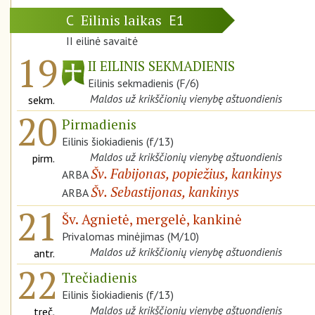
Eilinis laikas
C
E1
II eilinė savaitė
19
II EILINIS SEKMADIENIS
Eilinis sekmadienis (F/6)
Maldos už krikščionių vienybę aštuondienis
sekm.
20
Pirmadienis
Eilinis šiokiadienis (f/13)
Maldos už krikščionių vienybę aštuondienis
pirm.
Šv. Fabijonas, popiežius, kankinys
ARBA
Šv. Sebastijonas, kankinys
ARBA
21
Šv. Agnietė, mergelė, kankinė
Privalomas minėjimas (M/10)
Maldos už krikščionių vienybę aštuondienis
antr.
22
Trečiadienis
Eilinis šiokiadienis (f/13)
Maldos už krikščionių vienybę aštuondienis
treč.