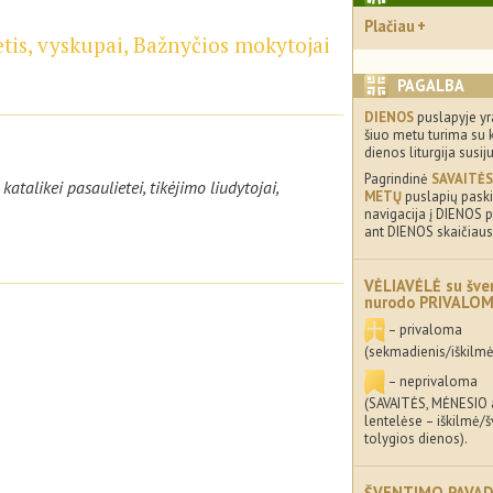
Plačiau
ietis, vyskupai, Bažnyčios mokytojai
PAGALBA
DIENOS
puslapyje yr
šiuo metu turima su 
dienos liturgija susij
Pagrindinė
SAVAITĖS
atalikei pasaulietei, tikėjimo liudytojai,
METŲ
puslapių paskir
navigacija į DIENOS p
ant DIENOS skaičiaus
VĖLIAVĖLĖ su šve
nurodo PRIVALO
– privaloma
(sekmadienis/iškilmė
– neprivaloma
(SAVAITĖS, MĖNESIO
lentelėse – iškilmė/
tolygios dienos).
ŠVENTIMO PAVAD