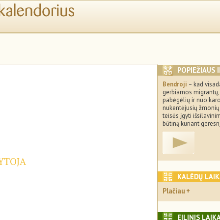
POPIEŽIAUS 
Bendroji
– kad visad
gerbiamos migrantų,
pabėgėlių ir nuo kar
nukentėjusių žmonių
teisės įgyti išsilavini
būtiną kuriant geresn
DYTOJA
KALĖDŲ LAI
Plačiau
EILINIS LAIK