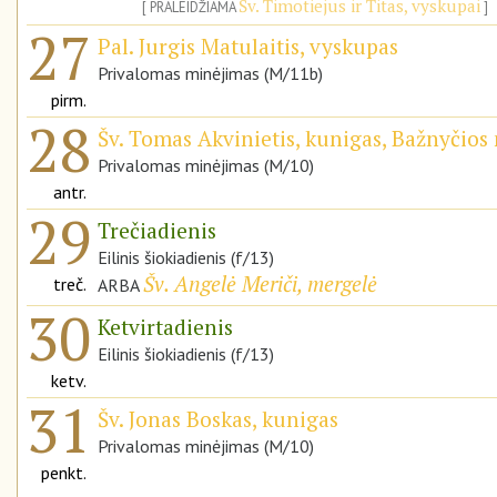
Šv. Timotiejus ir Titas, vyskupai
PRALEIDŽIAMA
27
Pal. Jurgis Matulaitis, vyskupas
Privalomas minėjimas (M/11b)
pirm.
28
Šv. Tomas Akvinietis, kunigas, Bažnyčios
Privalomas minėjimas (M/10)
antr.
29
Trečiadienis
Eilinis šiokiadienis (f/13)
Šv. Angelė Meriči, mergelė
treč.
ARBA
30
Ketvirtadienis
Eilinis šiokiadienis (f/13)
ketv.
31
Šv. Jonas Boskas, kunigas
Privalomas minėjimas (M/10)
penkt.