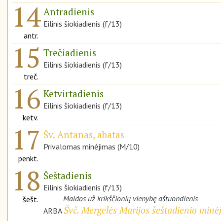
14
Antradienis
Eilinis šiokiadienis (f/13)
antr.
15
Trečiadienis
Eilinis šiokiadienis (f/13)
treč.
16
Ketvirtadienis
Eilinis šiokiadienis (f/13)
ketv.
17
Šv. Antanas, abatas
Privalomas minėjimas (M/10)
penkt.
18
Šeštadienis
Eilinis šiokiadienis (f/13)
Maldos už krikščionių vienybę aštuondienis
šešt.
Švč. Mergelės Marijos šeštadienio minė
ARBA