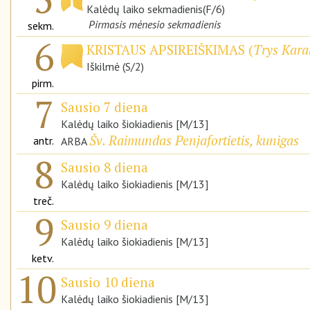
Kalėdų laiko sekmadienis(F/6)
Pirmasis mėnesio sekmadienis
sekm.
6
KRISTAUS APSIREIŠKIMAS (
Trys Karal
Iškilmė (S/2)
pirm.
7
Sausio 7 diena
Kalėdų laiko šiokiadienis [M/13]
Šv. Raimundas Penjafortietis, kunigas
antr.
ARBA
8
Sausio 8 diena
Kalėdų laiko šiokiadienis [M/13]
treč.
9
Sausio 9 diena
Kalėdų laiko šiokiadienis [M/13]
ketv.
10
Sausio 10 diena
Kalėdų laiko šiokiadienis [M/13]