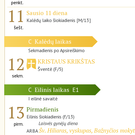
penkt.
11
Sausio 11 diena
Kalėdų laiko šiokiadienis [M/13]
šešt.
Kalėdų laikas
C
Sekmadienis po Apsireiškimo
12
KRISTAUS KRIKŠTAS
Šventė (F/5)
sekm.
Eilinis laikas
C
E1
I eilinė savaitė
13
Pirmadienis
Eilinis šiokiadienis (f/13)
Laisvės gynėjų diena
pirm.
Šv. Hiliaras, vyskupas, Bažnyčios mokyt
ARBA