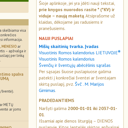
Šioje aplinkoje, jei yra įdėti nauji tekstai,
prie knygos nuorodos rasite * (*KV) ir
viduje – naują maketą
. Atsiprašome už
klaidas, dėkojame jas radusiems ir
pranešusiems.
a skelbiama visa
konkrečios
NAUJI PUSLAPIAI
usi informacija.
Mišių skaitinių tvarka. Įvadas
, MĖNESIO
ar
tis – apžvalga ir
❋
Visuotinis Romos kalendorius LIETUVOJE
uslapį per linką
Visuotinis Romos kalendorius
.
Švenčių ir šventųjų abėcėlinis sąrašas
Per sąsajas šiuose puslapiuose galima
ntimo spalva
patekti į konkrečiai šventei ar šventajam
MUMĄ
skirtą puslapį, pvz.
Švč . M. Marijos
Gimimas
.
/šventė).
PRADEDANTIEMS
 ar METŲ
Naršyti galima
2000-01-01 iki 2037-01-
šventė ar joms
01
.
Išsamiai apie dienos liturgiją – DIENOS
puslapyje. Kitos lentelės skirtos apžvalgai.
INIMO