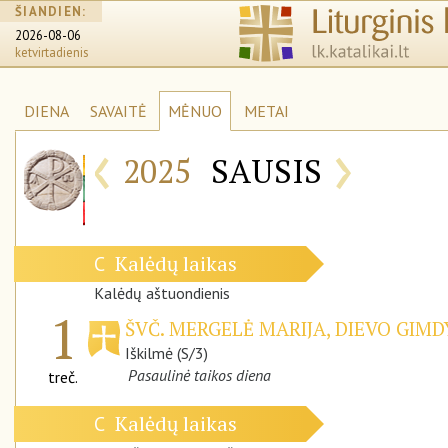
ŠIANDIEN:
2026-08-06
ketvirtadienis
DIENA
SAVAITĖ
MĖNUO
METAI
‹
›
2025
SAUSIS
Kalėdų laikas
C
Kalėdų aštuondienis
1
ŠVČ. MERGELĖ MARIJA, DIEVO GIM
Iškilmė (S/3)
Pasaulinė taikos diena
treč.
Kalėdų laikas
C