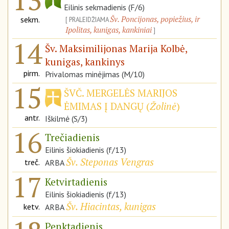
Eilinis sekmadienis (F/6)
Šv. Poncijonas, popiežius, ir
sekm.
PRALEIDŽIAMA
Ipolitas, kunigas, kankiniai
14
Šv. Maksimilijonas Marija Kolbė,
kunigas, kankinys
pirm.
Privalomas minėjimas (M/10)
15
ŠVČ. MERGELĖS MARIJOS
ĖMIMAS Į DANGŲ (
Žolinė
)
antr.
Iškilmė (S/3)
16
Trečiadienis
Eilinis šiokiadienis (f/13)
Šv. Steponas Vengras
treč.
ARBA
17
Ketvirtadienis
Eilinis šiokiadienis (f/13)
Šv. Hiacintas, kunigas
ketv.
ARBA
Penktadienis