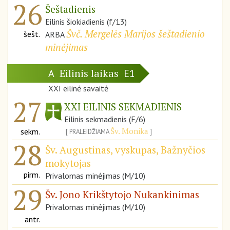
26
Šeštadienis
Eilinis šiokiadienis (f/13)
Švč. Mergelės Marijos šeštadienio
šešt.
ARBA
minėjimas
Eilinis laikas
A
E1
XXI eilinė savaitė
27
XXI EILINIS SEKMADIENIS
Eilinis sekmadienis (F/6)
Šv. Monika
sekm.
PRALEIDŽIAMA
28
Šv. Augustinas, vyskupas, Bažnyčios
mokytojas
pirm.
Privalomas minėjimas (M/10)
29
Šv. Jono Krikštytojo Nukankinimas
Privalomas minėjimas (M/10)
antr.