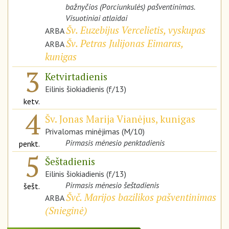
bažnyčios (Porciunkulės) pašventinimas.
Visuotiniai atlaidai
Šv. Euzebijus Vercelietis, vyskupas
ARBA
Šv. Petras Julijonas Eimaras,
ARBA
kunigas
3
Ketvirtadienis
Eilinis šiokiadienis (f/13)
ketv.
4
Šv. Jonas Marija Vianėjus, kunigas
Privalomas minėjimas (M/10)
Pirmasis mėnesio penktadienis
penkt.
5
Šeštadienis
Eilinis šiokiadienis (f/13)
Pirmasis mėnesio šeštadienis
šešt.
Švč. Marijos bazilikos pašventinimas
ARBA
(
Snieginė
)