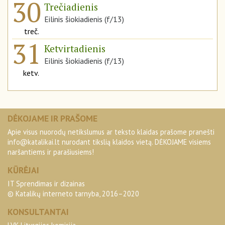
30
Trečiadienis
Eilinis šiokiadienis (f/13)
treč.
31
Ketvirtadienis
Eilinis šiokiadienis (f/13)
ketv.
DĖKOJAME IR PRAŠOME
Apie visus nuorodų netikslumus ar teksto klaidas prašome pranešti
info@katalikai.lt
nurodant tikslią klaidos vietą. DĖKOJAME visiems
naršantiems ir parašiusiems!
KŪRĖJAI
IT Sprendimas ir dizainas
© Katalikų interneto tarnyba, 2016–2020
KONSULTANTAI