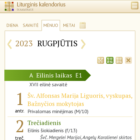
DIENA
SAVAITĖ
MĖNUO
METAI
‹
›
2023
RUGPJŪTIS
Eilinis laikas
A
E1
XVII eilinė savaitė
1
Šv. Alfonsas Marija Liguoris, vyskupas,
Bažnyčios mokytojas
antr.
Privalomas minėjimas (M/10)
2
Trečiadienis
Eilinis šiokiadienis (f/13)
Švč. Mergelei Marijai, Angelų Karalienei skirtos
treč.