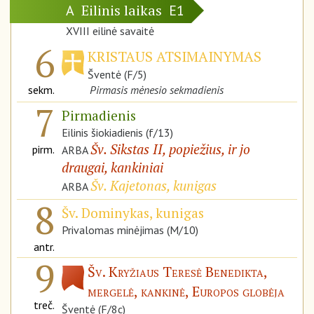
Eilinis laikas
A
E1
XVIII eilinė savaitė
6
KRISTAUS ATSIMAINYMAS
Šventė (F/5)
sekm.
Pirmasis mėnesio sekmadienis
7
Pirmadienis
Eilinis šiokiadienis (f/13)
Šv. Sikstas II, popiežius, ir jo
pirm.
ARBA
draugai, kankiniai
Šv. Kajetonas, kunigas
ARBA
8
Šv. Dominykas, kunigas
Privalomas minėjimas (M/10)
antr.
9
Šv. Kryžiaus Teresė Benedikta,
mergelė, kankinė, Europos globėja
treč.
Šventė (F/8c)