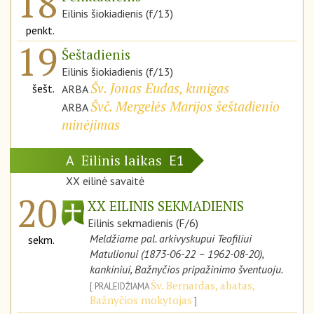
18
Eilinis šiokiadienis (f/13)
penkt.
19
Šeštadienis
Eilinis šiokiadienis (f/13)
Šv. Jonas Eudas, kunigas
šešt.
ARBA
Švč. Mergelės Marijos šeštadienio
ARBA
minėjimas
Eilinis laikas
A
E1
XX eilinė savaitė
20
XX EILINIS SEKMADIENIS
Eilinis sekmadienis (F/6)
Meldžiame pal. arkivyskupui Teofiliui
sekm.
Matulionui (1873-06-22 – 1962-08-20),
kankiniui, Bažnyčios pripažinimo šventuoju.
Šv. Bernardas, abatas,
PRALEIDŽIAMA
Bažnyčios mokytojas