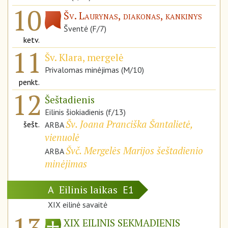
10
Šv. Laurynas, diakonas, kankinys
Šventė (F/7)
ketv.
11
Šv. Klara, mergelė
Privalomas minėjimas (M/10)
penkt.
12
Šeštadienis
Eilinis šiokiadienis (f/13)
Šv. Joana Pranciška Šantalietė,
šešt.
ARBA
vienuolė
Švč. Mergelės Marijos šeštadienio
ARBA
minėjimas
Eilinis laikas
A
E1
XIX eilinė savaitė
13
XIX EILINIS SEKMADIENIS