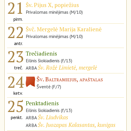
21
Šv. Pijus X, popiežius
Privalomas minėjimas (M/10)
pirm.
22
Švč. Mergelė Marija Karalienė
Privalomas minėjimas (M/10)
antr.
23
Trečiadienis
Eilinis šiokiadienis (f/13)
Šv. Rožė Limietė, mergelė
treč.
ARBA
24
Šv. Baltramiejus, apaštalas
Šventė (F/7)
ketv.
25
Penktadienis
Eilinis šiokiadienis (f/13)
Šv. Liudvikas
penkt.
ARBA
Šv. Juozapas Kalasantas, kunigas
ARBA