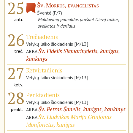
25
Šv. Morkus, evangelistas
Šventė (F/7)
antr.
Maldavimų pamaldos prašant Dievą taikos,
sveikatos ir derliaus
26
Trečiadienis
Velykų laiko šiokiadienis [M/13]
Šv. Fidelis Sigmaringietis, kunigas,
treč.
ARBA
kankinys
27
Ketvirtadienis
Velykų laiko šiokiadienis [M/13]
ketv.
28
Penktadienis
Velykų laiko šiokiadienis [M/13]
Šv. Petras Šanelis, kunigas, kankinys
penkt.
ARBA
Šv. Liudvikas Marija Grinjonas
ARBA
Monforietis, kunigas