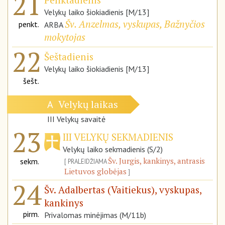
21
Velykų laiko šiokiadienis [M/13]
Šv. Anzelmas, vyskupas, Bažnyčios
penkt.
ARBA
mokytojas
22
Šeštadienis
Velykų laiko šiokiadienis [M/13]
šešt.
Velykų laikas
A
III Velykų savaitė
23
III VELYKŲ SEKMADIENIS
Velykų laiko sekmadienis (S/2)
Šv. Jurgis, kankinys, antrasis
sekm.
PRALEIDŽIAMA
Lietuvos globėjas
24
Šv. Adalbertas (Vaitiekus), vyskupas,
kankinys
pirm.
Privalomas minėjimas (M/11b)