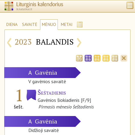
DIENA
SAVAITĖ
MĖNUO
METAI
‹
›
2023
BALANDIS
Gavėnia
A
V gavėnios savaitė
1
Šeštadienis
Gavėnios šiokiadienis [F/9]
šešt.
Pirmasis mėnesio šeštadienis
Gavėnia
A
Didžioji savaitė