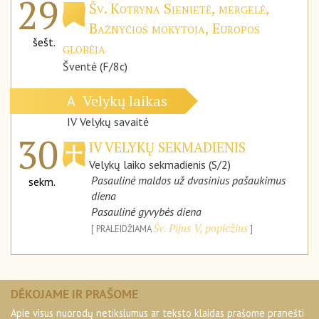
29
Šv. Kotryna Sienietė, mergelė,
Bažnyčios mokytoja, Europos
šešt.
globėja
Šventė (F/8c)
Velykų laikas
A
IV Velykų savaitė
30
IV VELYKŲ SEKMADIENIS
Velykų laiko sekmadienis (S/2)
Pasaulinė maldos už dvasinius pašaukimus
sekm.
diena
Pasaulinė gyvybės diena
Šv. Pijus V, popiežius
PRALEIDŽIAMA
DĖKOJAME IR PRAŠOME
Apie visus nuorodų netikslumus ar teksto klaidas prašome pranešti