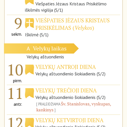
Viešpaties Jėzaus Kristaus Prisikėlimo
iškilmės vigilija (S/1)
9
VIEŠPATIES JĖZAUS KRISTAUS
PRISIKĖLIMAS (
Velykos
)
sekm.
Iškilmė (S/1)
Velykų laikas
A
Velykų aštuondienis
10
VELYKŲ ANTROJI DIENA
Velykų aštuondienio šiokiadienis (S/2)
pirm.
11
VELYKŲ TREČIOJI DIENA
Velykų aštuondienio šiokiadienis (S/2)
Šv. Stanislovas, vyskupas,
antr.
PRALEIDŽIAMA
kankinys
12
VELYKŲ KETVIRTOJI DIENA