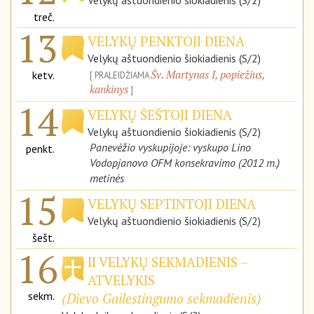
Velykų aštuondienio šiokiadienis (S/2)
treč.
13
VELYKŲ PENKTOJI DIENA
Velykų aštuondienio šiokiadienis (S/2)
Šv. Martynas I, popiežius,
ketv.
PRALEIDŽIAMA
kankinys
14
VELYKŲ ŠEŠTOJI DIENA
Velykų aštuondienio šiokiadienis (S/2)
Panevėžio vyskupijoje: vyskupo Lino
penkt.
Vodopjanovo OFM konsekravimo (2012 m.)
metinės
15
VELYKŲ SEPTINTOJI DIENA
Velykų aštuondienio šiokiadienis (S/2)
šešt.
16
II VELYKŲ SEKMADIENIS –
ATVELYKIS
sekm.
(Dievo Gailestingumo sekmadienis)