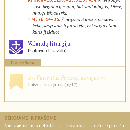
Parodyk
Ps 69, 8–10. 21bcd–22. 31. 33–34.
P.:
savo begalinį gerumą, būk maloningas, Dieve,
manęs išklausyki.
Žmogaus Sūnus eina savo
† Mt 26, 14–25:
keliu, kaip apie jį parašyta, bet vargas tam,
kuris jį išduos
Valandų liturgija
Psalmyno II savaitė
Praleidžiama
Šv. Vincentas Fereras, kunigas
Laisvas minėjimas (m/12)
DĖKOJAME IR PRAŠOME
Apie visus nuorodų netikslumus ar teksto klaidas prašome pranešti