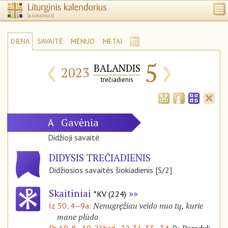
DIENA
SAVAITĖ
MĖNUO
METAI
‹
›
5
BALANDIS
2023
trečiadienis
Gavėnia
A
Didžioji savaitė
DIDYSIS TREČIADIENIS
Didžiosios savaitės šiokiadienis [S/2]
Skaitiniai
*KV (224)
Nenugręžiau veido nuo tų, kurie
Iz 50, 4–9a:
mane plūdo