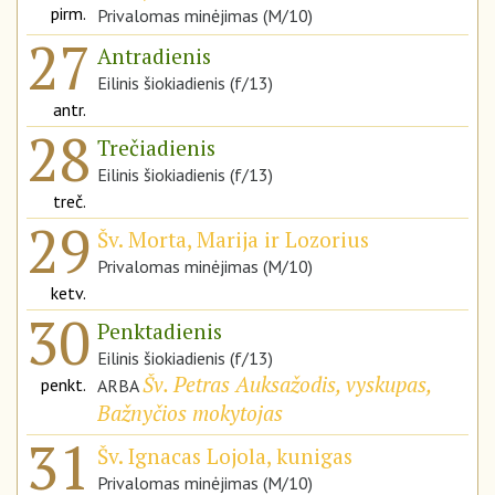
pirm.
Privalomas minėjimas (M/10)
27
Antradienis
Eilinis šiokiadienis (f/13)
antr.
28
Trečiadienis
Eilinis šiokiadienis (f/13)
treč.
29
Šv. Morta, Marija ir Lozorius
Privalomas minėjimas (M/10)
ketv.
30
Penktadienis
Eilinis šiokiadienis (f/13)
Šv. Petras Auksažodis, vyskupas,
penkt.
ARBA
Bažnyčios mokytojas
31
Šv. Ignacas Lojola, kunigas
Privalomas minėjimas (M/10)