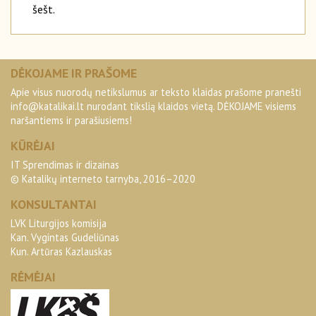
šešt.
DĖKOJAME IR PRAŠOME
Apie visus nuorodų netikslumus ar teksto klaidas prašome pranešti
info@katalikai.lt
nurodant tikslią klaidos vietą. DĖKOJAME visiems
naršantiems ir parašiusiems!
KŪRĖJAI
IT Sprendimas ir dizainas
© Katalikų interneto tarnyba, 2016–2020
KONSULTANTAI
LVK Liturgijos komisija
Kan. Vygintas Gudeliūnas
Kun. Artūras Kazlauskas
RĖMĖJAI