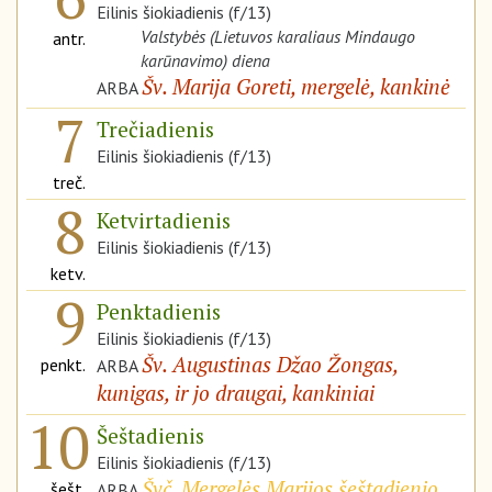
Eilinis šiokiadienis (f/13)
Valstybės (Lietuvos karaliaus Mindaugo
antr.
karūnavimo) diena
Šv. Marija Goreti, mergelė, kankinė
ARBA
7
Trečiadienis
Eilinis šiokiadienis (f/13)
treč.
8
Ketvirtadienis
Eilinis šiokiadienis (f/13)
ketv.
9
Penktadienis
Eilinis šiokiadienis (f/13)
Šv. Augustinas Džao Žongas,
penkt.
ARBA
kunigas, ir jo draugai, kankiniai
10
Šeštadienis
Eilinis šiokiadienis (f/13)
Švč. Mergelės Marijos šeštadienio
šešt.
ARBA