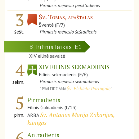
Pirmasis mėnesio penktadienis
3
Šv. Tomas, apaštalas
Šventė (F/7)
šešt.
Pirmasis mėnesio šeštadienis
Eilinis laikas
B
E1
XIV eilinė savaitė
4
XIV EILINIS SEKMADIENIS
Eilinis sekmadienis (F/6)
Pirmasis mėnesio sekmadienis
sekm.
Šv. Elzbieta Portugalė
PRALEIDŽIAMA
5
Pirmadienis
Eilinis šiokiadienis (f/13)
Šv. Antanas Marija Zakarijas,
pirm.
ARBA
kunigas
6
Antradienis