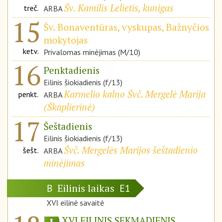
Šv. Kamilis Lelietis, kunigas
treč.
ARBA
15
Šv. Bonaventūras, vyskupas, Bažnyčios
mokytojas
ketv.
Privalomas minėjimas (M/10)
16
Penktadienis
Eilinis šiokiadienis (f/13)
Karmelio kalno Švč. Mergelė Marija
penkt.
ARBA
(
Škaplierinė
)
17
Šeštadienis
Eilinis šiokiadienis (f/13)
Švč. Mergelės Marijos šeštadienio
šešt.
ARBA
minėjimas
Eilinis laikas
B
E1
XVI eilinė savaitė
XVI EILINIS SEKMADIENIS