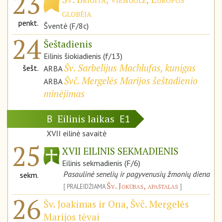
23
globėja
penkt.
Šventė (F/8c)
24
Šeštadienis
Eilinis šiokiadienis (f/13)
Šv. Sarbelijus Machlufas, kunigas
šešt.
ARBA
Švč. Mergelės Marijos šeštadienio
ARBA
minėjimas
Eilinis laikas
B
E1
XVII eilinė savaitė
25
XVII EILINIS SEKMADIENIS
Eilinis sekmadienis (F/6)
Pasaulinė senelių ir pagyvenusių žmonių diena
sekm.
Šv. Jokūbas, apaštalas
PRALEIDŽIAMA
26
Šv. Joakimas ir Ona, Švč. Mergelės
Marijos tėvai