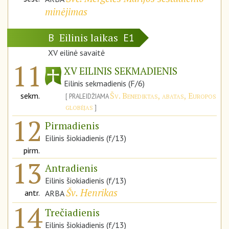
minėjimas
Eilinis laikas
B
E1
XV eilinė savaitė
11
XV EILINIS SEKMADIENIS
Eilinis sekmadienis (F/6)
Šv. Benediktas, abatas, Europos
sekm.
PRALEIDŽIAMA
globėjas
12
Pirmadienis
Eilinis šiokiadienis (f/13)
pirm.
13
Antradienis
Eilinis šiokiadienis (f/13)
Šv. Henrikas
antr.
ARBA
14
Trečiadienis
Eilinis šiokiadienis (f/13)