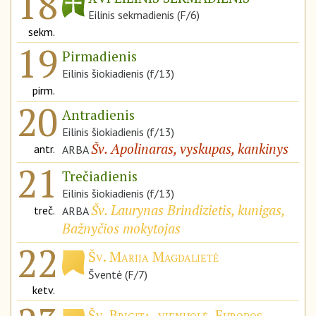
18
Eilinis sekmadienis (F/6)
sekm.
19
Pirmadienis
Eilinis šiokiadienis (f/13)
pirm.
20
Antradienis
Eilinis šiokiadienis (f/13)
Šv. Apolinaras, vyskupas, kankinys
antr.
ARBA
21
Trečiadienis
Eilinis šiokiadienis (f/13)
Šv. Laurynas Brindizietis, kunigas,
treč.
ARBA
Bažnyčios mokytojas
22
Šv. Marija Magdalietė
Šventė (F/7)
ketv.
Šv. Brigita, vienuolė, Europos