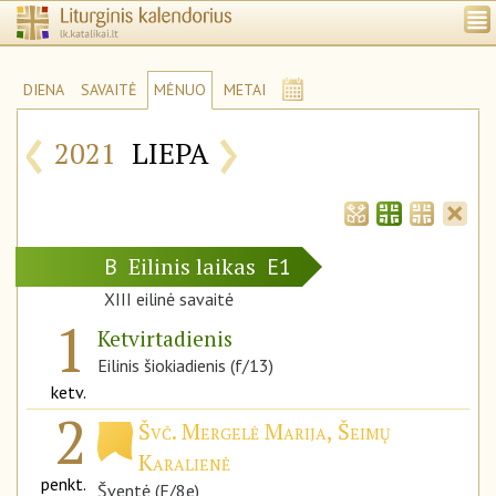
DIENA
SAVAITĖ
MĖNUO
METAI
‹
›
2021
LIEPA
Eilinis laikas
B
E1
XIII eilinė savaitė
1
Ketvirtadienis
Eilinis šiokiadienis (f/13)
ketv.
2
Švč. Mergelė Marija, Šeimų
Karalienė
penkt.
Šventė (F/8e)