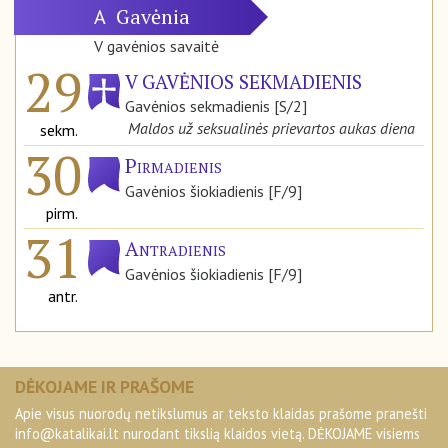
Gavėnia
A
V gavėnios savaitė
29
V GAVĖNIOS SEKMADIENIS
Gavėnios sekmadienis [S/2]
Maldos už seksualinės prievartos aukas diena
sekm.
30
Pirmadienis
Gavėnios šiokiadienis [F/9]
pirm.
31
Antradienis
Gavėnios šiokiadienis [F/9]
antr.
DĖKOJAME IR PRAŠOME
Apie visus nuorodų netikslumus ar teksto klaidas prašome pranešti
info@katalikai.lt
nurodant tikslią klaidos vietą. DĖKOJAME visiems