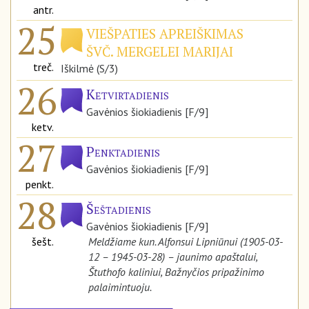
antr.
25
VIEŠPATIES APREIŠKIMAS
ŠVČ. MERGELEI MARIJAI
treč.
Iškilmė (S/3)
26
Ketvirtadienis
Gavėnios šiokiadienis [F/9]
ketv.
27
Penktadienis
Gavėnios šiokiadienis [F/9]
penkt.
28
Šeštadienis
Gavėnios šiokiadienis [F/9]
šešt.
Meldžiame kun. Alfonsui Lipniūnui (1905-03-
12 – 1945-03-28) – jaunimo apaštalui,
Štuthofo kaliniui, Bažnyčios pripažinimo
palaimintuoju.