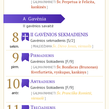
Šv. Perpetua ir Felicita,
GALIMA PAMINĖTI
kankinės
Gavėnia
A
II gavėnios savaitė
8
II GAVĖNIOS SEKMADIENIS
Gavėnios sekmadienis [S/2]
Šv. Dievo Jonas, vienuolis
sekm.
PRALEIDŽIAMA
9
Pirmadienis
Gavėnios šiokiadienis [F/9]
pirm.
Šv. Bonifacas (Brunonas)
GALIMA PAMINĖTI
Kverfurtietis, vyskupas, kankinys
10
Antradienis
Gavėnios šiokiadienis [F/9]
antr.
Šv. Pranciška Romietė,
GALIMA PAMINĖTI
vienuolė
Trečiadienis