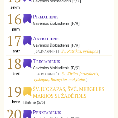
Gavėnios sekmadienis [S/2]
sekm.
16
Pirmadienis
Gavėnios šiokiadienis [F/9]
pirm.
17
Antradienis
Gavėnios šiokiadienis [F/9]
antr.
Šv. Patrikas, vyskupas
GALIMA PAMINĖTI
18
Trečiadienis
Gavėnios šiokiadienis [F/9]
treč.
Šv. Kirilas Jeruzalietis,
GALIMA PAMINĖTI
vyskupas, Bažnyčios mokytojas
19
ŠV. JUOZAPAS, ŠVČ. MERGELĖS
MARIJOS SUŽADĖTINIS
ketv.
Iškilmė (S/3)
20
Penktadienis