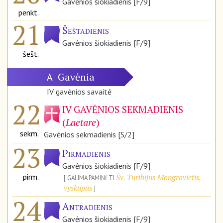
Gavėnios šiokiadienis [F/9]
penkt.
21
Šeštadienis
Gavėnios šiokiadienis [F/9]
šešt.
Gavėnia
A
IV gavėnios savaitė
22
IV GAVĖNIOS SEKMADIENIS
(
Laetare
)
sekm.
Gavėnios sekmadienis [S/2]
23
Pirmadienis
Gavėnios šiokiadienis [F/9]
pirm.
Šv. Turibijus Mongrovietis,
GALIMA PAMINĖTI
vyskupas
24
Antradienis
Gavėnios šiokiadienis [F/9]