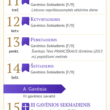
11
Gavėnios šiokiadienis [F/9]
treč.
Lietuvos nepriklausomybės atkūrimo diena
12
Ketvirtadienis
Gavėnios šiokiadienis [F/9]
ketv.
13
Penktadienis
Gavėnios šiokiadienis [F/9]
penkt.
Šventojo Tėvo PRANCIŠKAUS išrinkimo (2013
m.) popiežiumi metinės
14
Šeštadienis
Gavėnios šiokiadienis [F/9]
šešt.
Gavėnia
A
III gavėnios savaitė
15
III GAVĖNIOS SEKMADIENIS