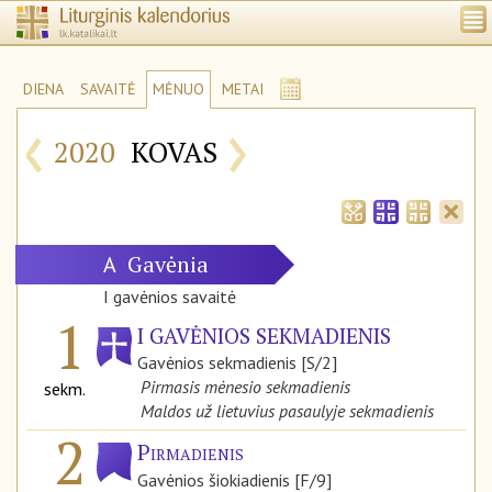
DIENA
SAVAITĖ
MĖNUO
METAI
‹
›
2020
KOVAS
Gavėnia
A
I gavėnios savaitė
1
I GAVĖNIOS SEKMADIENIS
Gavėnios sekmadienis [S/2]
Pirmasis mėnesio sekmadienis
sekm.
Maldos už lietuvius pasaulyje sekmadienis
2
Pirmadienis
Gavėnios šiokiadienis [F/9]