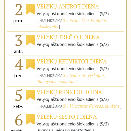
2
VELYKŲ ANTROJI DIENA
Velykų aštuondienio šiokiadienis (S/2)
Šv. Pranciškus Paulietis,
pirm.
PRALEIDŽIAMA
atsiskyrėlis
3
VELYKŲ TREČIOJI DIENA
Velykų aštuondienio šiokiadienis (S/2)
antr.
4
VELYKŲ KETVIRTOJI DIENA
Velykų aštuondienio šiokiadienis (S/2)
Šv. Izidorius, vyskupas,
treč.
PRALEIDŽIAMA
Bažnyčios mokytojas
5
VELYKŲ PENKTOJI DIENA
Velykų aštuondienio šiokiadienis (S/2)
Šv. Vincentas Fereras, kunigas
ketv.
PRALEIDŽIAMA
6
VELYKŲ ŠEŠTOJI DIENA
Velykų aštuondienio šiokiadienis (S/2)
Pirmasis mėnesio penktadienis
penkt.