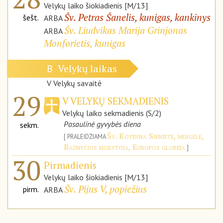
Velykų laiko šiokiadienis [M/13]
Šv. Petras Šanelis, kunigas, kankinys
šešt.
ARBA
Šv. Liudvikas Marija Grinjonas
ARBA
Monforietis, kunigas
Velykų laikas
B
V Velykų savaitė
29
V VELYKŲ SEKMADIENIS
Velykų laiko sekmadienis (S/2)
Pasaulinė gyvybės diena
sekm.
Šv. Kotryna Sienietė, mergelė,
PRALEIDŽIAMA
Bažnyčios mokytoja, Europos globėja
30
Pirmadienis
Velykų laiko šiokiadienis [M/13]
Šv. Pijus V, popiežius
pirm.
ARBA