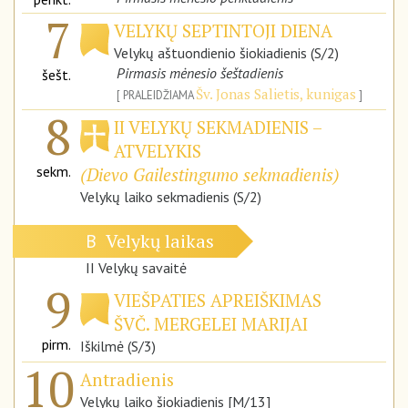
7
VELYKŲ SEPTINTOJI DIENA
Velykų aštuondienio šiokiadienis (S/2)
Pirmasis mėnesio šeštadienis
šešt.
Šv. Jonas Salietis, kunigas
PRALEIDŽIAMA
8
II VELYKŲ SEKMADIENIS –
ATVELYKIS
sekm.
(Dievo Gailestingumo sekmadienis)
Velykų laiko sekmadienis (S/2)
Velykų laikas
B
II Velykų savaitė
9
VIEŠPATIES APREIŠKIMAS
ŠVČ. MERGELEI MARIJAI
pirm.
Iškilmė (S/3)
10
Antradienis
Velykų laiko šiokiadienis [M/13]