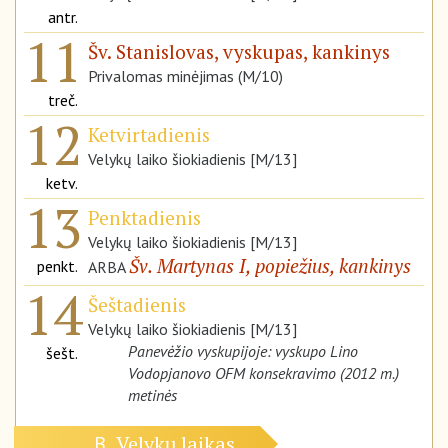
antr.
11
Šv. Stanislovas, vyskupas, kankinys
Privalomas minėjimas (M/10)
treč.
12
Ketvirtadienis
Velykų laiko šiokiadienis [M/13]
ketv.
13
Penktadienis
Velykų laiko šiokiadienis [M/13]
Šv. Martynas I, popiežius, kankinys
penkt.
ARBA
14
Šeštadienis
Velykų laiko šiokiadienis [M/13]
Panevėžio vyskupijoje: vyskupo Lino
šešt.
Vodopjanovo OFM konsekravimo (2012 m.)
metinės
Velykų laikas
B