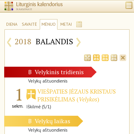
DIENA
SAVAITĖ
MĖNUO
METAI
‹
›
2018
BALANDIS
Velykinis tridienis
B
Velykų aštuondienis
1
VIEŠPATIES JĖZAUS KRISTAUS
PRISIKĖLIMAS (
Velykos
)
sekm.
Iškilmė (S/1)
Velykų laikas
B
Velykų aštuondienis