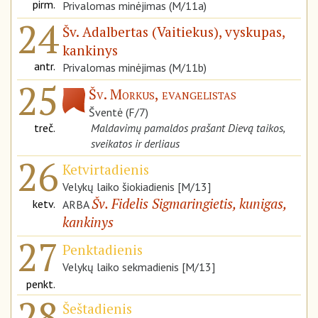
pirm.
Privalomas minėjimas (M/11a)
24
Šv. Adalbertas (Vaitiekus), vyskupas,
kankinys
antr.
Privalomas minėjimas (M/11b)
25
Šv. Morkus, evangelistas
Šventė (F/7)
treč.
Maldavimų pamaldos prašant Dievą taikos,
sveikatos ir derliaus
26
Ketvirtadienis
Velykų laiko šiokiadienis [M/13]
Šv. Fidelis Sigmaringietis, kunigas,
ketv.
ARBA
kankinys
27
Penktadienis
Velykų laiko sekmadienis [M/13]
penkt.
28
Šeštadienis