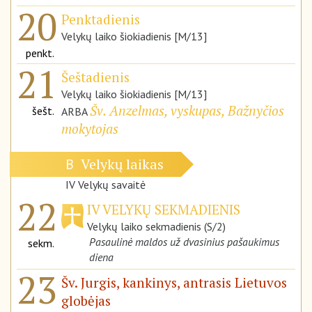
20
Penktadienis
Velykų laiko šiokiadienis [M/13]
penkt.
21
Šeštadienis
Velykų laiko šiokiadienis [M/13]
Šv. Anzelmas, vyskupas, Bažnyčios
šešt.
ARBA
mokytojas
Velykų laikas
B
IV Velykų savaitė
22
IV VELYKŲ SEKMADIENIS
Velykų laiko sekmadienis (S/2)
Pasaulinė maldos už dvasinius pašaukimus
sekm.
diena
23
Šv. Jurgis, kankinys, antrasis Lietuvos
globėjas