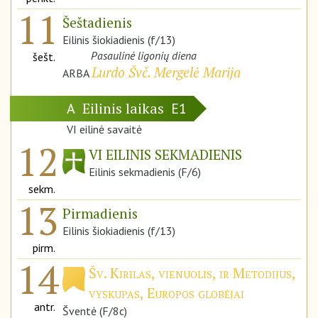
11
Šeštadienis
Eilinis šiokiadienis (f/13)
Pasaulinė ligonių diena
šešt.
Lurdo Švč. Mergelė Marija
ARBA
Eilinis laikas
A
E1
VI eilinė savaitė
12
VI EILINIS SEKMADIENIS
Eilinis sekmadienis (F/6)
sekm.
13
Pirmadienis
Eilinis šiokiadienis (f/13)
pirm.
14
Šv. Kirilas, vienuolis, ir Metodijus,
vyskupas, Europos globėjai
antr.
Šventė (F/8c)