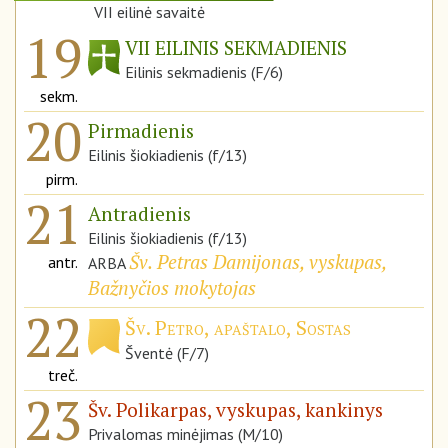
VII eilinė savaitė
19
VII EILINIS SEKMADIENIS
Eilinis sekmadienis (F/6)
sekm.
20
Pirmadienis
Eilinis šiokiadienis (f/13)
pirm.
21
Antradienis
Eilinis šiokiadienis (f/13)
Šv. Petras Damijonas, vyskupas,
antr.
ARBA
Bažnyčios mokytojas
22
Šv. Petro, apaštalo, Sostas
Šventė (F/7)
treč.
23
Šv. Polikarpas, vyskupas, kankinys
Privalomas minėjimas (M/10)