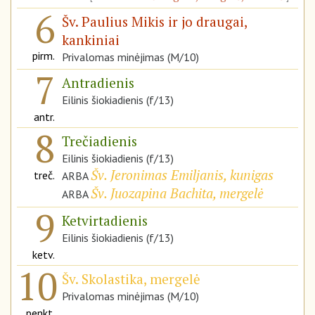
6
Šv. Paulius Mikis ir jo draugai,
kankiniai
pirm.
Privalomas minėjimas (M/10)
7
Antradienis
Eilinis šiokiadienis (f/13)
antr.
8
Trečiadienis
Eilinis šiokiadienis (f/13)
Šv. Jeronimas Emiljanis, kunigas
treč.
ARBA
Šv. Juozapina Bachita, mergelė
ARBA
9
Ketvirtadienis
Eilinis šiokiadienis (f/13)
ketv.
10
Šv. Skolastika, mergelė
Privalomas minėjimas (M/10)
penkt.