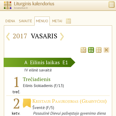
DIENA
SAVAITĖ
MĖNUO
METAI
‹
›
2017
VASARIS
Eilinis laikas
A
E1
IV eilinė savaitė
1
Trečiadienis
Eilinis šiokiadienis (f/13)
treč.
2
Kristaus Paaukojimas (
Grabnyčios
)
Šventė (F/5)
ketv.
Pasaulinė Dievui pašvęstojo gyvenimo diena