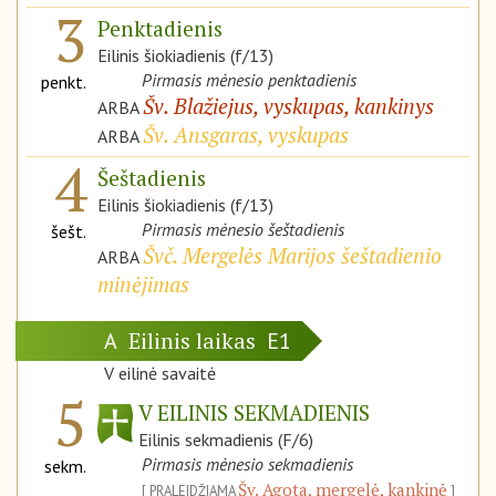
3
Penktadienis
Eilinis šiokiadienis (f/13)
Pirmasis mėnesio penktadienis
penkt.
Šv. Blažiejus, vyskupas, kankinys
ARBA
Šv. Ansgaras, vyskupas
ARBA
4
Šeštadienis
Eilinis šiokiadienis (f/13)
Pirmasis mėnesio šeštadienis
šešt.
Švč. Mergelės Marijos šeštadienio
ARBA
minėjimas
Eilinis laikas
A
E1
V eilinė savaitė
5
V EILINIS SEKMADIENIS
Eilinis sekmadienis (F/6)
Pirmasis mėnesio sekmadienis
sekm.
Šv. Agota, mergelė, kankinė
PRALEIDŽIAMA