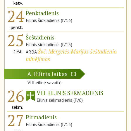
ketv.
24
Penktadienis
Eilinis šiokiadienis (f/13)
penkt.
25
Šeštadienis
Eilinis šiokiadienis (f/13)
Švč. Mergelės Marijos šeštadienio
šešt.
ARBA
minėjimas
Eilinis laikas
A
E1
VIII eilinė savaitė
26
VIII EILINIS SEKMADIENIS
Eilinis sekmadienis (F/6)
sekm.
27
Pirmadienis
Eilinis šiokiadienis (f/13)