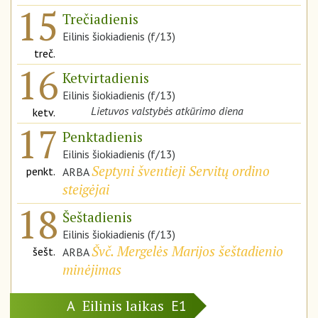
15
Trečiadienis
Eilinis šiokiadienis (f/13)
treč.
16
Ketvirtadienis
Eilinis šiokiadienis (f/13)
Lietuvos valstybės atkūrimo diena
ketv.
17
Penktadienis
Eilinis šiokiadienis (f/13)
Septyni šventieji Servitų ordino
penkt.
ARBA
steigėjai
18
Šeštadienis
Eilinis šiokiadienis (f/13)
Švč. Mergelės Marijos šeštadienio
šešt.
ARBA
minėjimas
Eilinis laikas
A
E1