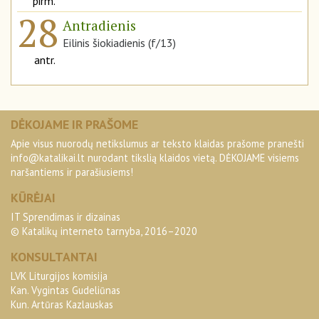
pirm.
28
Antradienis
Eilinis šiokiadienis (f/13)
antr.
DĖKOJAME IR PRAŠOME
Apie visus nuorodų netikslumus ar teksto klaidas prašome pranešti
info@katalikai.lt
nurodant tikslią klaidos vietą. DĖKOJAME visiems
naršantiems ir parašiusiems!
KŪRĖJAI
IT Sprendimas ir dizainas
© Katalikų interneto tarnyba, 2016–2020
KONSULTANTAI
LVK Liturgijos komisija
Kan. Vygintas Gudeliūnas
Kun. Artūras Kazlauskas