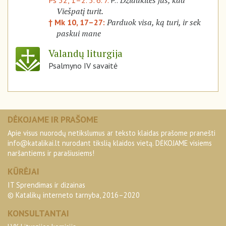
Džiaukitės jūs, kad
Ps 32, 1–2. 5. 6. 7.
P.:
Viešpatį turit.
Parduok visa, ką turi, ir sek
† Mk 10, 17–27:
paskui mane
Valandų liturgija
Psalmyno IV savaitė
DĖKOJAME IR PRAŠOME
Apie visus nuorodų netikslumus ar teksto klaidas prašome pranešti
info@katalikai.lt
nurodant tikslią klaidos vietą. DĖKOJAME visiems
naršantiems ir parašiusiems!
KŪRĖJAI
IT Sprendimas ir dizainas
© Katalikų interneto tarnyba, 2016–2020
KONSULTANTAI