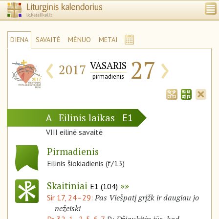
DIENA
SAVAITĖ
MĖNUO
METAI
‹
›
27
VASARIS
2017
pirmadienis
Eilinis laikas
A
E1
VIII eilinė savaitė
Pirmadienis
Eilinis šiokiadienis (f/13)
Skaitiniai
E1 (104)
Pas Viešpatį grįžk ir daugiau jo
Sir 17, 24–29:
nežeiski