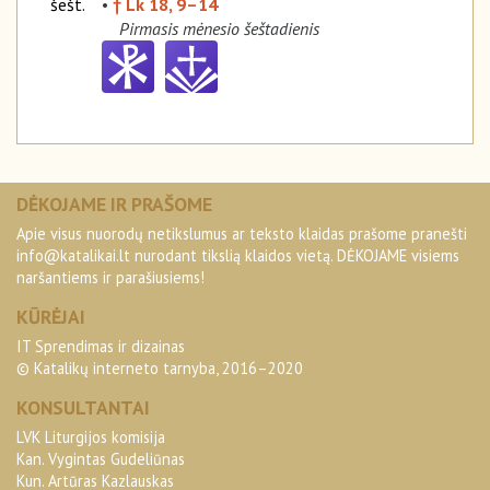
šešt.
•
† Lk 18, 9–14
Pirmasis mėnesio šeštadienis
DĖKOJAME IR PRAŠOME
Apie visus nuorodų netikslumus ar teksto klaidas prašome pranešti
info@katalikai.lt
nurodant tikslią klaidos vietą. DĖKOJAME visiems
naršantiems ir parašiusiems!
KŪRĖJAI
IT Sprendimas ir dizainas
© Katalikų interneto tarnyba, 2016–2020
KONSULTANTAI
LVK Liturgijos komisija
Kan. Vygintas Gudeliūnas
Kun. Artūras Kazlauskas