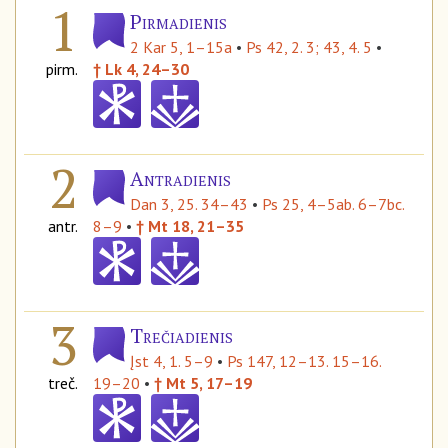
1
Pirmadienis
2 Kar 5, 1–15a
•
Ps 42, 2. 3; 43, 4. 5
•
pirm.
† Lk 4, 24–30
2
Antradienis
Dan 3, 25. 34–43
•
Ps 25, 4–5ab. 6–7bc.
antr.
8–9
•
† Mt 18, 21–35
3
Trečiadienis
Įst 4, 1. 5–9
•
Ps 147, 12–13. 15–16.
treč.
19–20
•
† Mt 5, 17–19