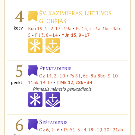
4
ŠV. KAZIMIERAS, LIETUVOS
GLOBĖJAS
ketv.
Kun 19, 1–2. 17–19a
•
Ps 15, 2–3a. 3bc–4ab.
5
•
Fil 3, 8–14
•
† Jn 15, 9–17
5
Penktadienis
Oz 14, 2–10
•
Ps 81, 6c–8a. 8bc–9. 10–
penkt.
11ab. 14. 17
•
† Mk 12, 28b–34
Pirmasis mėnesio penktadienis
6
Šeštadienis
Oz 6, 1–6
•
Ps 51, 3–4. 18–19. 20–21ab