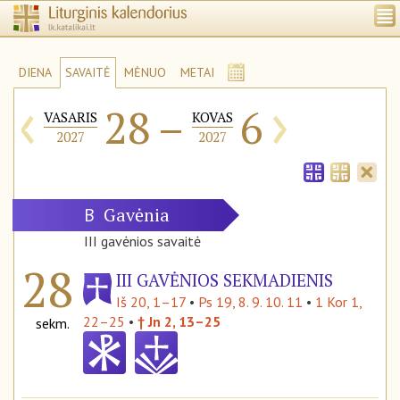
DIENA
SAVAITĖ
MĖNUO
METAI
‹
›
28
–
6
VASARIS
KOVAS
2027
2027
Gavėnia
B
III gavėnios savaitė
28
III GAVĖNIOS SEKMADIENIS
Iš 20, 1–17
•
Ps 19, 8. 9. 10. 11
•
1 Kor 1,
22–25
•
† Jn 2, 13–25
sekm.