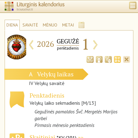
DIENA
SAVAITĖ
MĖNUO
METAI
‹
›
1
GEGUŽĖ
2026
penktadienis
Velykų laikas
A
IV Velykų savaitė
Penktadienis
Velykų laiko sekmadienis [M/13]
Gegužinės pamaldos Švč. Mergelės Marijos
garbei
Pirmasis mėnesio penktadienis
Skaitiniai
*KV (291)