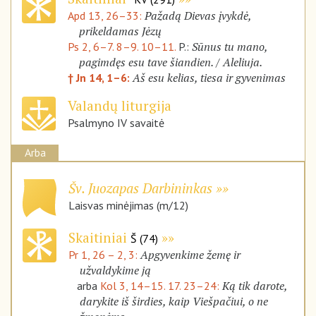
Pažadą Dievas įvykdė,
Apd 13, 26–33:
prikeldamas Jėzų
Sūnus tu mano,
Ps 2, 6–7. 8–9. 10–11.
P.:
pagimdęs esu tave šiandien. / Aleliuja.
Aš esu kelias, tiesa ir gyvenimas
† Jn 14, 1–6:
Valandų liturgija
Psalmyno IV savaitė
Arba
Šv. Juozapas Darbininkas
Laisvas minėjimas (m/12)
Skaitiniai
Š (74)
Apgyvenkime žemę ir
Pr 1, 26 – 2, 3:
užvaldykime ją
Ką tik darote,
arba
Kol 3, 14–15. 17. 23–24:
darykite iš širdies, kaip Viešpačiui, o ne