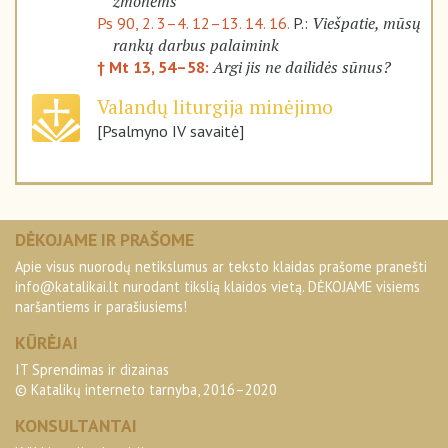
žmonėms
Viešpatie, mūsų
Ps 90, 2. 3–4. 12–13. 14. 16.
P.:
rankų darbus palaimink
Argi jis ne dailidės sūnus?
† Mt 13, 54–58:
Valandų liturgija minėjimo
[Psalmyno IV savaitė]
DĖKOJAME IR PRAŠOME
Apie visus nuorodų netikslumus ar teksto klaidas prašome pranešti
info@katalikai.lt
nurodant tikslią klaidos vietą. DĖKOJAME visiems
naršantiems ir parašiusiems!
KŪRĖJAI
IT Sprendimas ir dizainas
© Katalikų interneto tarnyba, 2016–2020
KONSULTANTAI