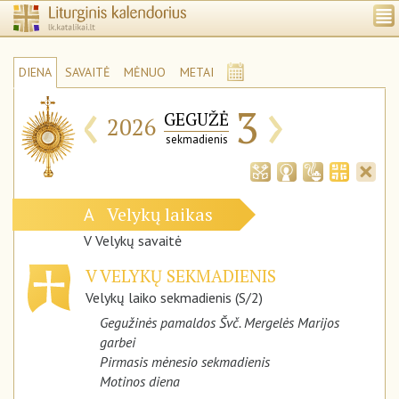
DIENA
SAVAITĖ
MĖNUO
METAI
‹
›
3
GEGUŽĖ
2026
sekmadienis
Velykų laikas
A
V Velykų savaitė
V VELYKŲ SEKMADIENIS
Velykų laiko sekmadienis (S/2)
Gegužinės pamaldos Švč. Mergelės Marijos
garbei
Pirmasis mėnesio sekmadienis
Motinos diena