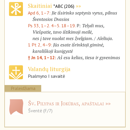
Skaitiniai
*ABC (206)
Jie išsirinko septynis vyrus, pilnus
Apd 6, 1–7:
Šventosios Dvasios
Telydi mus,
Ps 33, 1–2. 4–5. 18–19.
P.:
Viešpatie, tavo ištikimoji meilė,
nes į tave nuolat mes žvelgiam. / Aleliuja.
Jūs esate išrinktoji giminė,
1 Pt 2, 4–9:
karališkoji kunigystė
Aš esu kelias, tiesa ir gyvenimas
† Jn 14, 1–12:
Valandų liturgija
Psalmyno I savaitė
Praleidžiama
Šv. Pilypas ir Jokūbas, apaštalai
Šventė (F/7)