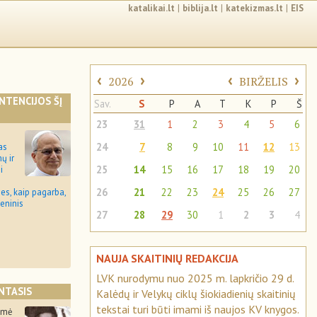
katalikai.lt
|
biblija.lt
|
katekizmas.lt
|
EIS
‹
›
‹
›
2026
BIRŽELIS
INTENCIJOS ŠĮ
Sav.
S
P
A
T
K
P
Š
23
31
1
2
3
4
5
6
24
7
8
9
10
11
12
13
as
ų ir
25
14
15
16
17
18
19
20
i
26
21
22
23
24
25
26
27
bes, kaip pagarba,
eninis
27
28
29
30
1
2
3
4
NAUJA SKAITINIŲ REDAKCIJA
LVK nurodymu nuo 2025 m. lapkričio 29 d.
NTASIS
Kalėdų ir Velykų ciklų šiokiadienių skaitinių
tekstai turi būti imami iš naujos KV knygos.
imė