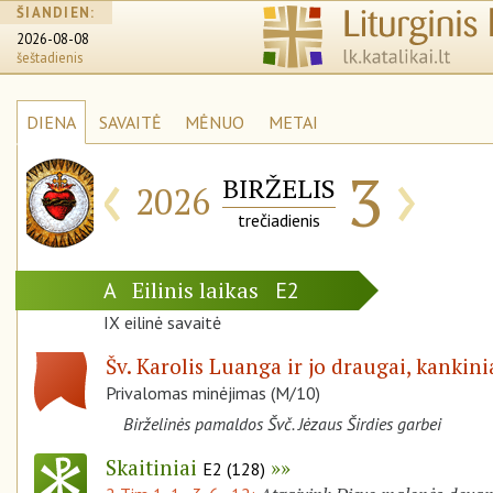
ŠIANDIEN:
2026-08-08
šeštadienis
DIENA
SAVAITĖ
MĖNUO
METAI
‹
›
3
BIRŽELIS
2026
trečiadienis
Eilinis laikas
A
E2
IX eilinė savaitė
Šv. Karolis Luanga ir jo draugai, kankini
Privalomas minėjimas (M/10)
Birželinės pamaldos Švč. Jėzaus Širdies garbei
Skaitiniai
E2 (128)