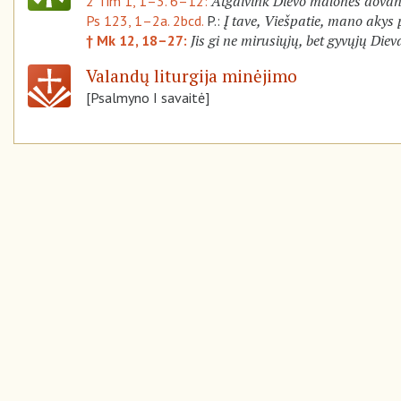
Atgaivink Dievo malonės dovan
2 Tim 1, 1–3. 6–12:
Į tave, Viešpatie, mano akys 
Ps 123, 1–2a. 2bcd.
P.:
Jis gi ne mirusiųjų, bet gyvųjų Diev
† Mk 12, 18–27:
Valandų liturgija minėjimo
[Psalmyno I savaitė]