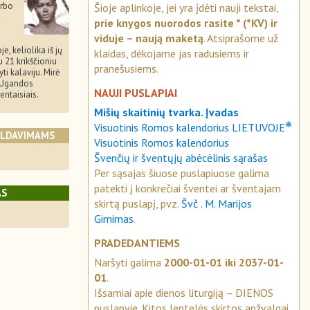
irbo
Šioje aplinkoje, jei yra įdėti nauji tekstai,
ų
prie knygos nuorodos rasite * (*KV) ir
viduje – naują maketą
. Atsiprašome už
e, keliolika iš jų
klaidas, dėkojame jas radusiems ir
su 21 krikščioniu
pranešusiems.
ti kalaviju. Mirė
i Ugandos
NAUJI PUSLAPIAI
entaisiais.
Mišių skaitinių tvarka. Įvadas
❋
Visuotinis Romos kalendorius LIETUVOJE
ALDAVIMAMS
Visuotinis Romos kalendorius
Švenčių ir šventųjų abėcėlinis sąrašas
Per sąsajas šiuose puslapiuose galima
patekti į konkrečiai šventei ar šventajam
AS
skirtą puslapį, pvz.
Švč . M. Marijos
Gimimas
.
PRADEDANTIEMS
Naršyti galima
2000-01-01 iki 2037-01-
01
.
Išsamiai apie dienos liturgiją – DIENOS
puslapyje. Kitos lentelės skirtos apžvalgai.