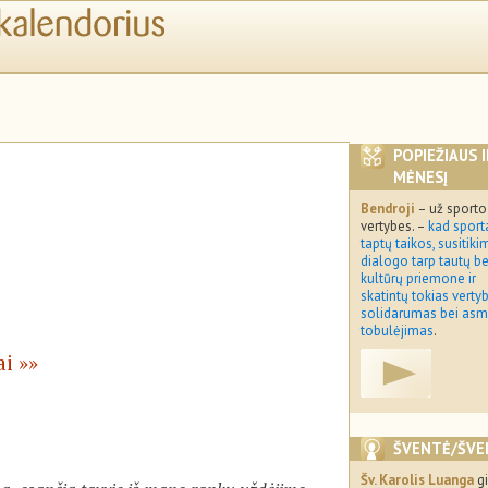
POPIEŽIAUS 
MĖNESĮ
Bendroji
– už sporto
vertybes. –
kad sport
taptų taikos, susitikim
dialogo tarp tautų be
kultūrų priemone ir
skatintų tokias verty
solidarumas bei asm
tobulėjimas
.
ai
ŠVENTĖ/ŠVE
Šv. Karolis Luanga
g