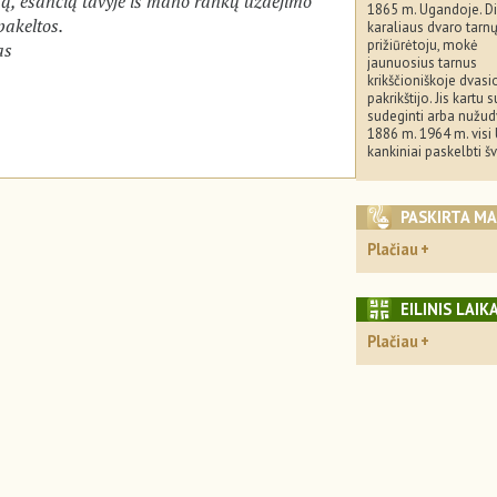
ą, esančią tavyje iš mano rankų uždėjimo
1865 m. Ugandoje. D
pakeltos.
karaliaus dvaro tarn
prižiūrėtoju, mokė
as
jaunuosius tarnus
krikščioniškoje dvasioj
pakrikštijo. Jis kartu 
sudeginti arba nužudy
1886 m. 1964 m. vis
kankiniai paskelbti šv
PASKIRTA M
Plačiau
EILINIS LAIK
Plačiau