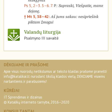
nebegyvas
Supraski, Viešpatie, mano
Ps 5, 2–3. 5–6. 7.
P.:
dejonę.
Aš jums sakau: nesipriešink
† Mt 5, 38–42:
piktam žmogui
Valandų liturgija
Psalmyno III savaitė
DĖKOJAME IR PRAŠOME
Apie visus nuorodų netikslumus ar teksto klaidas prašome pranešti
info@katalikai.lt
nurodant tikslią klaidos vietą. DĖKOJAME visiems
naršantiems ir parašiusiems!
KŪRĖJAI
IT Sprendimas ir dizainas
© Katalikų interneto tarnyba, 2016–2020
KONSULTANTAI