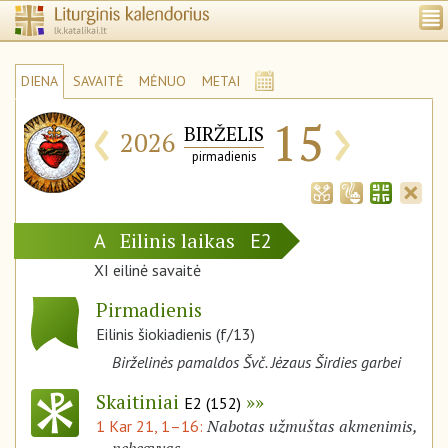
DIENA
SAVAITĖ
MĖNUO
METAI
‹
›
15
BIRŽELIS
2026
pirmadienis
Eilinis laikas
A
E2
XI eilinė savaitė
Pirmadienis
Eilinis šiokiadienis (f/13)
Birželinės pamaldos Švč. Jėzaus Širdies garbei
Skaitiniai
E2 (152)
Nabotas užmuštas akmenimis,
1 Kar 21, 1–16: