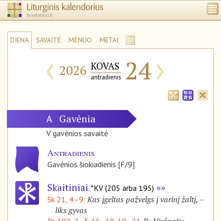
DIENA
SAVAITĖ
MĖNUO
METAI
‹
›
24
KOVAS
2026
antradienis
Gavėnia
A
V gavėnios savaitė
Antradienis
Gavėnios šiokiadienis [F/9]
Skaitiniai
*KV (205 arba 195)
Kas įgeltas pažvelgs į varinį žaltį, –
Sk 21, 4–9:
liks gyvas