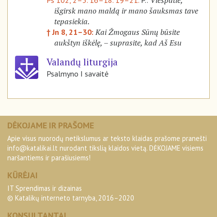
Viešpatie,
Ps 102, 2–3. 16–18. 19–21.
P.:
išgirsk mano maldą ir mano šauksmas tave
tepasiekia.
Kai Žmogaus Sūnų būsite
† Jn 8, 21–30:
aukštyn iškėlę, – suprasite, kad Aš Esu
Valandų liturgija
Psalmyno I savaitė
DĖKOJAME IR PRAŠOME
Apie visus nuorodų netikslumus ar teksto klaidas prašome pranešti
info@katalikai.lt
nurodant tikslią klaidos vietą. DĖKOJAME visiems
naršantiems ir parašiusiems!
KŪRĖJAI
IT Sprendimas ir dizainas
© Katalikų interneto tarnyba, 2016–2020
KONSULTANTAI