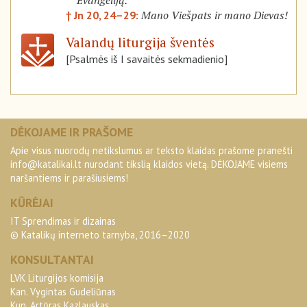
Evangeliją.
Mano Viešpats ir mano Dievas!
† Jn 20, 24–29:
Valandų liturgija šventės
[Psalmės iš I savaitės sekmadienio]
DĖKOJAME IR PRAŠOME
Apie visus nuorodų netikslumus ar teksto klaidas prašome pranešti
info@katalikai.lt
nurodant tikslią klaidos vietą. DĖKOJAME visiems
naršantiems ir parašiusiems!
KŪRĖJAI
IT Sprendimas ir dizainas
© Katalikų interneto tarnyba, 2016–2020
KONSULTANTAI
LVK Liturgijos komisija
Kan. Vygintas Gudeliūnas
Kun. Artūras Kazlauskas