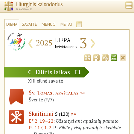
DIENA
SAVAITĖ
MĖNUO
METAI
‹
›
3
LIEPA
2025
ketvirtadienis
Eilinis laikas
C
E1
XIII eilinė savaitė
Šv. Tomas, apaštalas
Šventė (F/7)
Skaitiniai
Š (120)
Užstatyti ant apaštalų pamato
Ef 2, 19–22:
Eikite į visą pasaulį ir skelbkite
Ps 117, 1. 2.
P.: