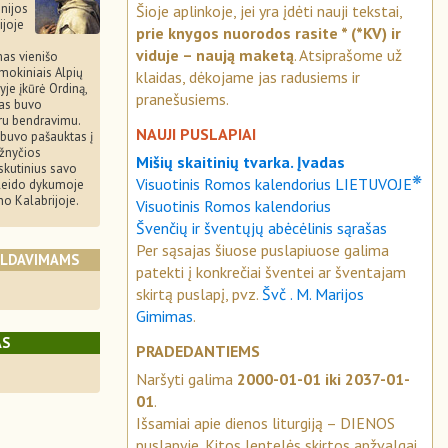
nijos
Šioje aplinkoje, jei yra įdėti nauji tekstai,
ijoje
prie knygos nuorodos rasite * (*KV) ir
viduje – naują maketą
. Atsiprašome už
mas vienišo
mokiniais Alpių
klaidas, dėkojame jas radusiems ir
yje įkūrė Ordiną,
pranešusiems.
mas buvo
kru bendravimu.
NAUJI PUSLAPIAI
 buvo pašauktas į
žnyčios
Mišių skaitinių tvarka. Įvadas
skutinius savo
❋
Visuotinis Romos kalendorius LIETUVOJE
leido dykumoje
no Kalabrijoje.
Visuotinis Romos kalendorius
Švenčių ir šventųjų abėcėlinis sąrašas
Per sąsajas šiuose puslapiuose galima
ALDAVIMAMS
patekti į konkrečiai šventei ar šventajam
skirtą puslapį, pvz.
Švč . M. Marijos
Gimimas
.
AS
PRADEDANTIEMS
Naršyti galima
2000-01-01 iki 2037-01-
01
.
Išsamiai apie dienos liturgiją – DIENOS
puslapyje. Kitos lentelės skirtos apžvalgai.