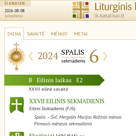
ŠIANDIEN:
2026-08-08
šeštadienis
DIENA
SAVAITĖ
MĖNUO
METAI
‹
›
6
SPALIS
2024
sekmadienis
Eilinis laikas
B
E2
XXVII eilinė savaitė
XXVII EILINIS SEKMADIENIS
Eilinis šiokiadienis (F/6)
Spalis – Švč. Mergelės Marijos Rožinio mėnuo
Pirmasis mėnesio sekmadienis
Skaitiniai
*ABC (515)