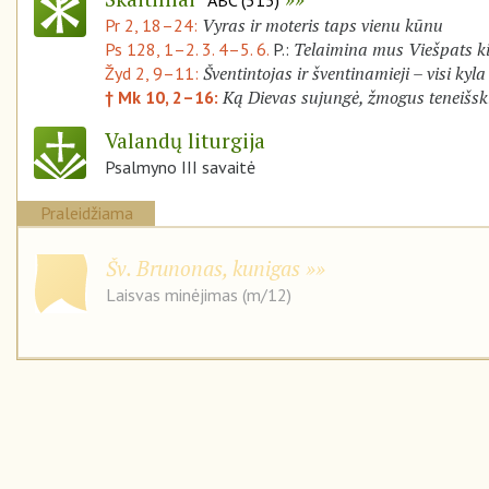
Vyras ir moteris taps vienu kūnu
Pr 2, 18–24:
Telaimina mus Viešpats k
Ps 128, 1–2. 3. 4–5. 6.
P.:
Šventintojas ir šventinamieji – visi kyla
Žyd 2, 9–11:
Ką Dievas sujungė, žmogus teneišski
† Mk 10, 2–16:
Valandų liturgija
Psalmyno III savaitė
Praleidžiama
Šv. Brunonas, kunigas
Laisvas minėjimas (m/12)