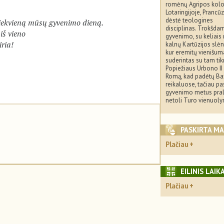
romėnų Agripos kolo
Lotaringijoje, Prancūz
dėstė teologines
iekvieną mūsų gyvenimo dieną.
disciplinas. Trokšda
 iš vieno
gyvenimo, su keliais 
ria!
kalnų Kartūzijos slėn
kur eremitų vienišu
suderintas su tam ti
Popiežiaus Urbono II
Romą, kad padėtų Ba
reikaluose, tačiau pa
gyvenimo metus pra
netoli Turo vienuoly
PASKIRTA M
Plačiau
EILINIS LAIK
Plačiau