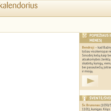
POPIEŽIAUS 
MĖNESĮ
Bendroji
– kad Bažny
toliau visokeriopai 
Sinodinį kelią kaip b
atsakomybės ženklą 
skatintų kunigų, vien
bei pasauliečių įsitr
ir misiją.
ŠVENTĖ/ŠVE
Šv. Brunonas
(1030/
1101), kunigas. Kilęs 