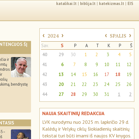
katalikai.lt
|
biblija.lt
|
katekizmas.lt
|
EIS
‹
›
‹
›
2024
SPALIS
INTENCIJOS ŠĮ
Sav.
S
P
A
T
K
P
Š
40
29
30
1
2
3
4
5
čia ir
41
6
7
8
9
10
11
12
remtų
endros
42
13
14
15
16
17
18
19
ir
uolių
43
20
21
22
23
24
25
26
aukimą, bendrystę
44
27
28
29
30
31
1
2
NAUJA SKAITINIŲ REDAKCIJA
LVK nurodymu nuo 2025 m. lapkričio 29 d.
NTASIS
Kalėdų ir Velykų ciklų šiokiadienių skaitinių
35–
tekstai turi būti imami iš naujos KV knygos.
iš