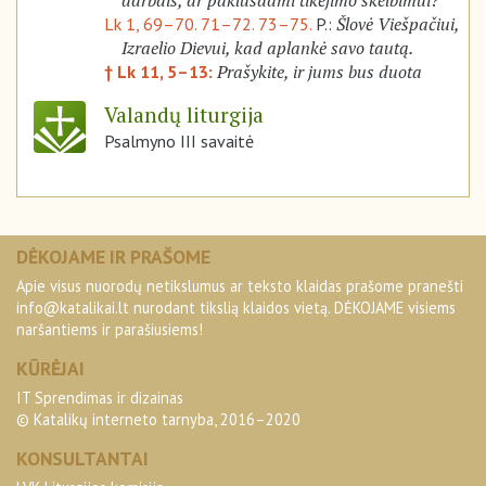
darbais, ar paklusdami tikėjimo skelbimui?
Šlovė Viešpačiui,
Lk 1, 69–70. 71–72. 73–75.
P.:
Izraelio Dievui, kad aplankė savo tautą.
Prašykite, ir jums bus duota
† Lk 11, 5–13:
Valandų liturgija
Psalmyno III savaitė
DĖKOJAME IR PRAŠOME
Apie visus nuorodų netikslumus ar teksto klaidas prašome pranešti
info@katalikai.lt
nurodant tikslią klaidos vietą. DĖKOJAME visiems
naršantiems ir parašiusiems!
KŪRĖJAI
IT Sprendimas ir dizainas
© Katalikų interneto tarnyba, 2016–2020
KONSULTANTAI