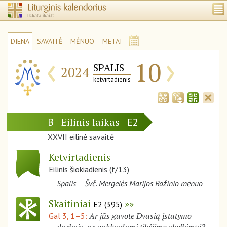
DIENA
SAVAITĖ
MĖNUO
METAI
‹
›
10
SPALIS
2024
ketvirtadienis
Eilinis laikas
B
E2
XXVII eilinė savaitė
Ketvirtadienis
Eilinis šiokiadienis (f/13)
Spalis – Švč. Mergelės Marijos Rožinio mėnuo
Skaitiniai
E2 (395)
Ar jūs gavote Dvasią įstatymo
Gal 3, 1–5: