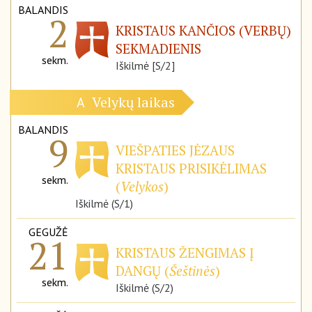
BALANDIS
2
KRISTAUS KANČIOS (VERBŲ)
SEKMADIENIS
sekm.
Iškilmė [S/2]
Velykų laikas
A
BALANDIS
9
VIEŠPATIES JĖZAUS
KRISTAUS PRISIKĖLIMAS
sekm.
(
Velykos
)
Iškilmė (S/1)
GEGUŽĖ
21
KRISTAUS ŽENGIMAS Į
DANGŲ (
Šeštinės
)
sekm.
Iškilmė (S/2)