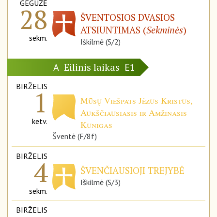
GEGUŽĖ
28
ŠVENTOSIOS DVASIOS
ATSIUNTIMAS (
Sekminės
)
sekm.
Iškilmė (S/2)
Eilinis laikas
A
E1
BIRŽELIS
1
Mūsų Viešpats Jėzus Kristus,
Aukščiausiasis ir Amžinasis
ketv.
Kunigas
Šventė (F/8f)
BIRŽELIS
4
ŠVENČIAUSIOJI TREJYBĖ
Iškilmė (S/3)
sekm.
BIRŽELIS