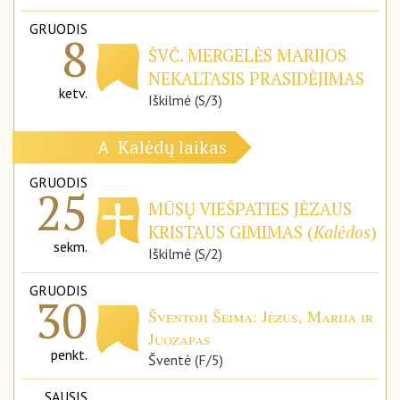
GRUODIS
8
ŠVČ. MERGELĖS MARIJOS
NEKALTASIS PRASIDĖJIMAS
ketv.
Iškilmė (S/3)
Kalėdų laikas
A
GRUODIS
25
MŪSŲ VIEŠPATIES JĖZAUS
KRISTAUS GIMIMAS (
Kalėdos
)
sekm.
Iškilmė (S/2)
GRUODIS
30
Šventoji Šeima: Jėzus, Marija ir
Juozapas
penkt.
Šventė (F/5)
SAUSIS