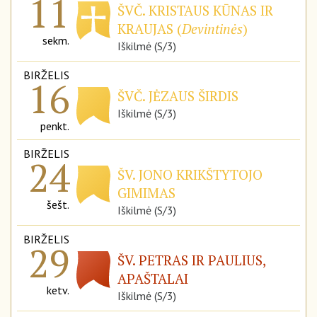
11
ŠVČ. KRISTAUS KŪNAS IR
KRAUJAS (
Devintinės
)
sekm.
Iškilmė (S/3)
BIRŽELIS
16
ŠVČ. JĖZAUS ŠIRDIS
Iškilmė (S/3)
penkt.
BIRŽELIS
24
ŠV. JONO KRIKŠTYTOJO
GIMIMAS
šešt.
Iškilmė (S/3)
BIRŽELIS
29
ŠV. PETRAS IR PAULIUS,
APAŠTALAI
ketv.
Iškilmė (S/3)