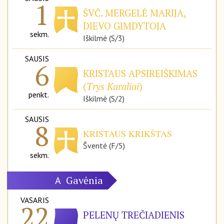
1
ŠVČ. MERGELĖ MARIJA,
DIEVO GIMDYTOJA
sekm.
Iškilmė (S/3)
SAUSIS
6
KRISTAUS APSIREIŠKIMAS
(
Trys Karaliai
)
penkt.
Iškilmė (S/2)
SAUSIS
8
KRISTAUS KRIKŠTAS
Šventė (F/5)
sekm.
Gavėnia
A
VASARIS
22
PELENŲ TREČIADIENIS