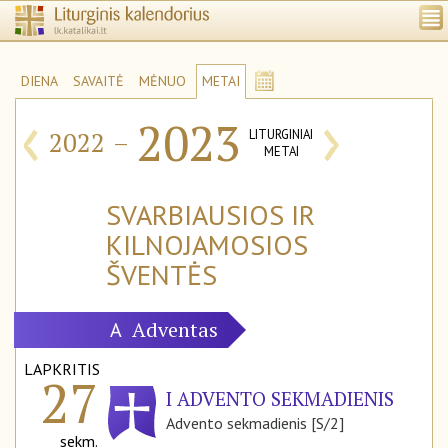
DIENA
SAVAITĖ
MĖNUO
METAI
‹
›
2023
2022
–
LITURGINIAI
METAI
SVARBIAUSIOS IR
KILNOJAMOSIOS
ŠVENTĖS
Adventas
A
LAPKRITIS
27
I ADVENTO SEKMADIENIS
Advento sekmadienis [S/2]
sekm.