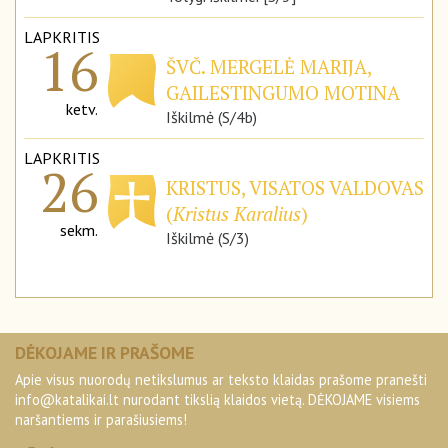
LAPKRITIS
16
ŠVČ. MERGELĖ MARIJA,
GAILESTINGUMO MOTINA
ketv.
Iškilmė (S/4b)
LAPKRITIS
26
KRISTUS, VISATOS VALDOVAS
(
Kristus Karalius
)
sekm.
Iškilmė (S/3)
DĖKOJAME IR PRAŠOME
Apie visus nuorodų netikslumus ar teksto klaidas prašome pranešti
info@katalikai.lt
nurodant tikslią klaidos vietą. DĖKOJAME visiems
naršantiems ir parašiusiems!