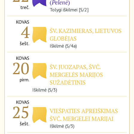
(
Pelenė
)
treč.
Tolygi iškilmei [S/2]
KOVAS
4
ŠV. KAZIMIERAS, LIETUVOS
GLOBĖJAS
šešt.
Iškilmė (S/4a)
KOVAS
20
ŠV. JUOZAPAS, ŠVČ.
MERGELĖS MARIJOS
pirm.
SUŽADĖTINIS
Iškilmė (S/3)
KOVAS
25
VIEŠPATIES APREIŠKIMAS
ŠVČ. MERGELEI MARIJAI
šešt.
Iškilmė (S/3)