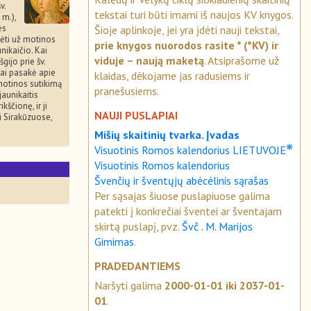
v.
tekstai turi būti imami iš naujos KV knygos.
m.),
ės
Šioje aplinkoje, jei yra įdėti nauji tekstai,
kėti už motinos
prie knygos nuorodos rasite * (*KV) ir
ikaičio. Kai
viduje – naują maketą
. Atsiprašome už
gijo prie šv.
jai pasakė apie
klaidas, dėkojame jas radusiems ir
motinos sutikimą
pranešusiems.
jaunikaitis
kščionę, ir ji
NAUJI PUSLAPIAI
i Sirakūzuose,
Mišių skaitinių tvarka. Įvadas
❋
Visuotinis Romos kalendorius LIETUVOJE
Visuotinis Romos kalendorius
S
Švenčių ir šventųjų abėcėlinis sąrašas
Per sąsajas šiuose puslapiuose galima
patekti į konkrečiai šventei ar šventajam
skirtą puslapį, pvz.
Švč . M. Marijos
Gimimas
.
PRADEDANTIEMS
Naršyti galima
2000-01-01 iki 2037-01-
01
.