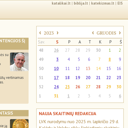
katalikai.lt
|
biblija.lt
|
katekizmas.lt
|
EIS
‹
›
‹
›
2023
GRUODIS
INTENCIJOS ŠĮ
Sav.
S
P
A
T
K
P
Š
48
26
27
28
29
30
1
2
ės su
49
3
4
5
6
7
8
9
o
50
10
11
12
13
14
15
16
51
17
18
19
20
21
22
23
būtų vertinamas
as.
52
24
25
26
27
28
29
30
1
31
1
2
3
4
5
6
NTASIS
NAUJA SKAITINIŲ REDAKCIJA
LVK nurodymu nuo 2025 m. lapkričio 29 d.
)
ie ją
Kalėdų ir Velykų ciklų šiokiadienių skaitinių