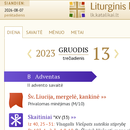
ŠIANDIEN:
2026-08-07
penktadienis
DIENA
SAVAITĖ
MĖNUO
METAI
‹
›
13
GRUODIS
2023
trečiadienis
Adventas
B
II advento savaitė
Šv. Liucija, mergelė, kankinė
Privalomas minėjimas (M/10)
Skaitiniai
*KV (33)
Visagalis Viešpats suteikia stiprybę
Iz 40, 25–31: