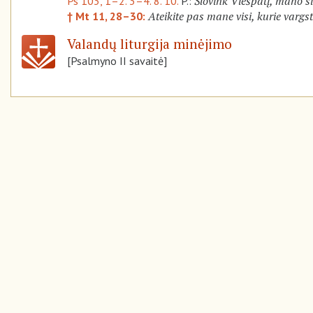
Šlovink Viešpatį, mano si
Ps 103, 1–2. 3–4. 8. 10.
P.:
Ateikite pas mane visi, kurie vargs
† Mt 11, 28–30:
Valandų liturgija minėjimo
[Psalmyno II savaitė]