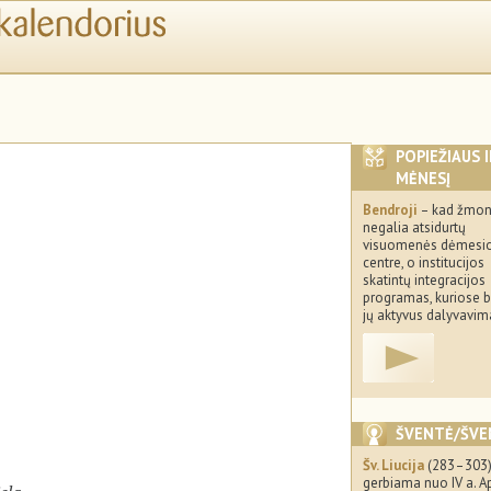
POPIEŽIAUS 
MĖNESĮ
Bendroji
– kad žmon
negalia atsidurtų
visuomenės dėmesi
centre, o institucijos
skatintų integracijos
programas, kuriose 
jų aktyvus dalyvavim
ŠVENTĖ/ŠVE
Šv. Liucija
(283–303
gerbiama nuo IV a. Ap