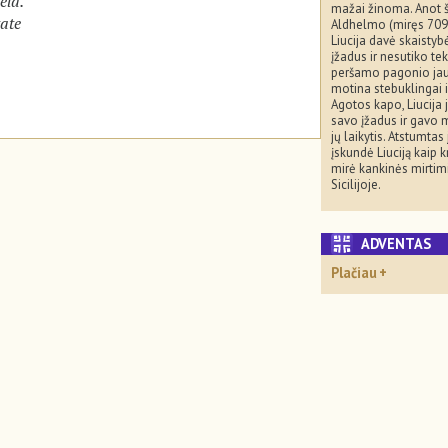
ela.
mažai žinoma. Anot š
tate
Aldhelmo (miręs 709 
Liucija davė skaistyb
įžadus ir nesutiko te
peršamo pagonio jaun
motina stebuklingai iš
Agotos kapo, Liucija 
savo įžadus ir gavo 
jų laikytis. Atstumtas 
įskundė Liuciją kaip kri
mirė kankinės mirtim
Sicilijoje.
ADVENTA
Plačiau