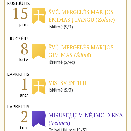
RUGPJŪTIS
15
ŠVČ. MERGELĖS MARIJOS
ĖMIMAS Į DANGŲ (
Žolinė
)
pirm.
Iškilmė (S/3)
RUGSĖJIS
8
ŠVČ. MERGELĖS MARIJOS
GIMIMAS (
Šilinė
)
ketv.
Iškilmė (S/4c)
LAPKRITIS
1
VISI ŠVENTIEJI
Iškilmė (S/3)
antr.
LAPKRITIS
2
MIRUSIŲJŲ MINĖJIMO DIENA
(
Vėlinės
)
treč.
Tolygi iškilmei [S/3]