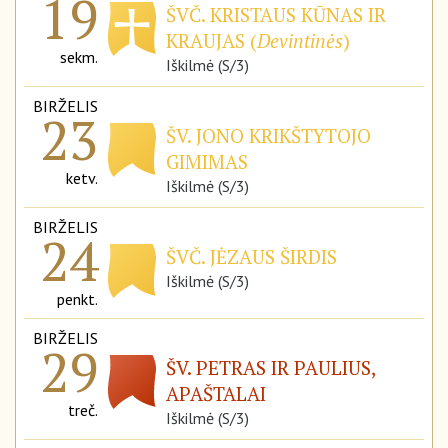
19
ŠVČ. KRISTAUS KŪNAS IR
KRAUJAS (
Devintinės
)
sekm.
Iškilmė (S/3)
BIRŽELIS
23
ŠV. JONO KRIKŠTYTOJO
GIMIMAS
ketv.
Iškilmė (S/3)
BIRŽELIS
24
ŠVČ. JĖZAUS ŠIRDIS
Iškilmė (S/3)
penkt.
BIRŽELIS
29
ŠV. PETRAS IR PAULIUS,
APAŠTALAI
treč.
Iškilmė (S/3)