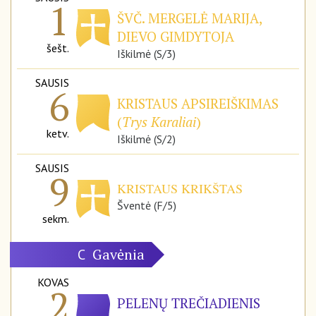
1
ŠVČ. MERGELĖ MARIJA,
DIEVO GIMDYTOJA
šešt.
Iškilmė (S/3)
SAUSIS
6
KRISTAUS APSIREIŠKIMAS
(
Trys Karaliai
)
ketv.
Iškilmė (S/2)
SAUSIS
9
KRISTAUS KRIKŠTAS
Šventė (F/5)
sekm.
Gavėnia
C
KOVAS
2
PELENŲ TREČIADIENIS