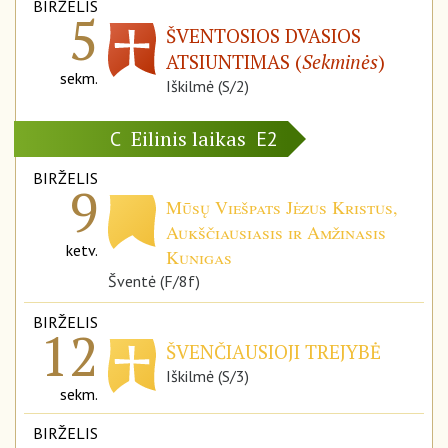
BIRŽELIS
5
ŠVENTOSIOS DVASIOS
ATSIUNTIMAS (
Sekminės
)
sekm.
Iškilmė (S/2)
Eilinis laikas
C
E2
BIRŽELIS
9
Mūsų Viešpats Jėzus Kristus,
Aukščiausiasis ir Amžinasis
ketv.
Kunigas
Šventė (F/8f)
BIRŽELIS
12
ŠVENČIAUSIOJI TREJYBĖ
Iškilmė (S/3)
sekm.
BIRŽELIS