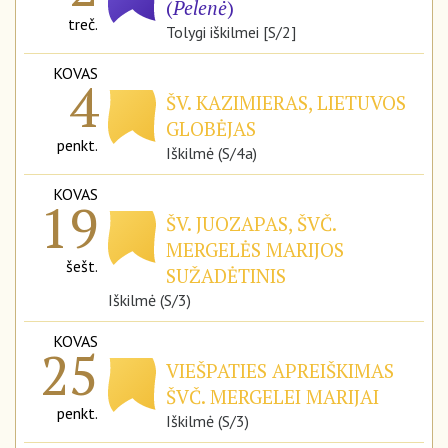
(
Pelenė
)
treč.
Tolygi iškilmei [S/2]
KOVAS
4
ŠV. KAZIMIERAS, LIETUVOS
GLOBĖJAS
penkt.
Iškilmė (S/4a)
KOVAS
19
ŠV. JUOZAPAS, ŠVČ.
MERGELĖS MARIJOS
šešt.
SUŽADĖTINIS
Iškilmė (S/3)
KOVAS
25
VIEŠPATIES APREIŠKIMAS
ŠVČ. MERGELEI MARIJAI
penkt.
Iškilmė (S/3)