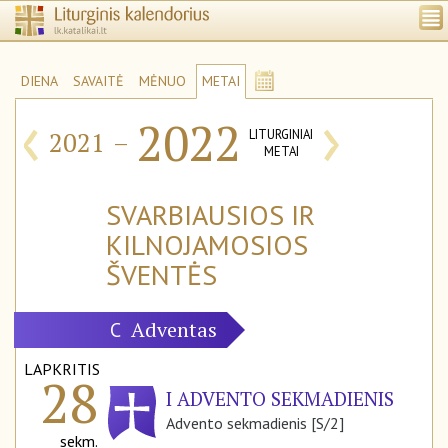
DIENA
SAVAITĖ
MĖNUO
METAI
‹
›
2022
2021
–
LITURGINIAI
METAI
SVARBIAUSIOS IR
KILNOJAMOSIOS
ŠVENTĖS
Adventas
C
LAPKRITIS
28
I ADVENTO SEKMADIENIS
Advento sekmadienis [S/2]
sekm.