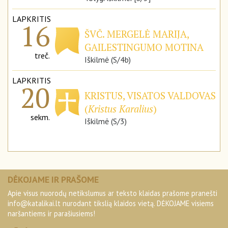
LAPKRITIS
16
ŠVČ. MERGELĖ MARIJA,
GAILESTINGUMO MOTINA
treč.
Iškilmė (S/4b)
LAPKRITIS
20
KRISTUS, VISATOS VALDOVAS
(
Kristus Karalius
)
sekm.
Iškilmė (S/3)
DĖKOJAME IR PRAŠOME
Apie visus nuorodų netikslumus ar teksto klaidas prašome pranešti
info@katalikai.lt
nurodant tikslią klaidos vietą. DĖKOJAME visiems
naršantiems ir parašiusiems!