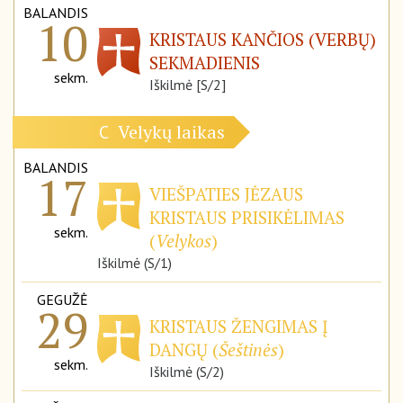
BALANDIS
10
KRISTAUS KANČIOS (VERBŲ)
SEKMADIENIS
sekm.
Iškilmė [S/2]
Velykų laikas
C
BALANDIS
17
VIEŠPATIES JĖZAUS
KRISTAUS PRISIKĖLIMAS
sekm.
(
Velykos
)
Iškilmė (S/1)
GEGUŽĖ
29
KRISTAUS ŽENGIMAS Į
DANGŲ (
Šeštinės
)
sekm.
Iškilmė (S/2)