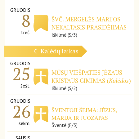
GRUODIS
8
ŠVČ. MERGELĖS MARIJOS
NEKALTASIS PRASIDĖJIMAS
treč.
Iškilmė (S/3)
Kalėdų laikas
C
GRUODIS
25
MŪSŲ VIEŠPATIES JĖZAUS
KRISTAUS GIMIMAS (
Kalėdos
)
šešt.
Iškilmė (S/2)
GRUODIS
26
ŠVENTOJI ŠEIMA: JĖZUS,
MARIJA IR JUOZAPAS
sekm.
Šventė (F/5)
SAUSIS