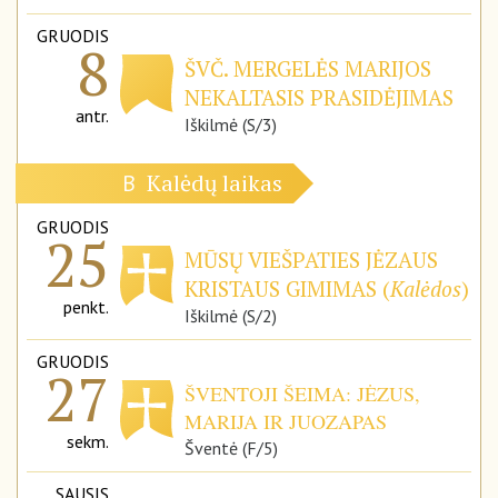
GRUODIS
8
ŠVČ. MERGELĖS MARIJOS
NEKALTASIS PRASIDĖJIMAS
antr.
Iškilmė (S/3)
Kalėdų laikas
B
GRUODIS
25
MŪSŲ VIEŠPATIES JĖZAUS
KRISTAUS GIMIMAS (
Kalėdos
)
penkt.
Iškilmė (S/2)
GRUODIS
27
ŠVENTOJI ŠEIMA: JĖZUS,
MARIJA IR JUOZAPAS
sekm.
Šventė (F/5)
SAUSIS