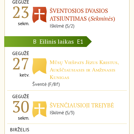
GEGUŽĖ
23
ŠVENTOSIOS DVASIOS
ATSIUNTIMAS (
Sekminės
)
sekm.
Iškilmė (S/2)
Eilinis laikas
B
E1
GEGUŽĖ
27
Mūsų Viešpats Jėzus Kristus,
Aukščiausiasis ir Amžinasis
ketv.
Kunigas
Šventė (F/8f)
GEGUŽĖ
30
ŠVENČIAUSIOJI TREJYBĖ
Iškilmė (S/3)
sekm.
BIRŽELIS