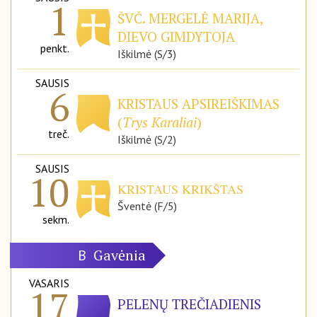
1
ŠVČ. MERGELĖ MARIJA,
DIEVO GIMDYTOJA
penkt.
Iškilmė (S/3)
SAUSIS
6
KRISTAUS APSIREIŠKIMAS
(
Trys Karaliai
)
treč.
Iškilmė (S/2)
SAUSIS
10
KRISTAUS KRIKŠTAS
Šventė (F/5)
sekm.
Gavėnia
B
VASARIS
17
PELENŲ TREČIADIENIS