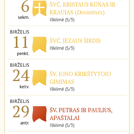
6
ŠVČ. KRISTAUS KŪNAS IR
KRAUJAS (
Devintinės
)
sekm.
Iškilmė (S/3)
BIRŽELIS
11
ŠVČ. JĖZAUS ŠIRDIS
Iškilmė (S/3)
penkt.
BIRŽELIS
24
ŠV. JONO KRIKŠTYTOJO
GIMIMAS
ketv.
Iškilmė (S/3)
BIRŽELIS
29
ŠV. PETRAS IR PAULIUS,
APAŠTALAI
antr.
Iškilmė (S/3)