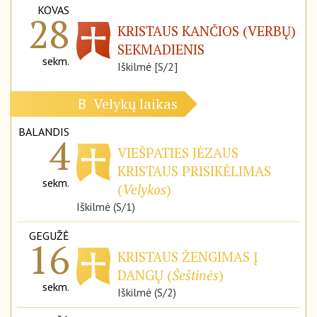
KOVAS
28
KRISTAUS KANČIOS (VERBŲ)
SEKMADIENIS
sekm.
Iškilmė [S/2]
Velykų laikas
B
BALANDIS
4
VIEŠPATIES JĖZAUS
KRISTAUS PRISIKĖLIMAS
sekm.
(
Velykos
)
Iškilmė (S/1)
GEGUŽĖ
16
KRISTAUS ŽENGIMAS Į
DANGŲ (
Šeštinės
)
sekm.
Iškilmė (S/2)