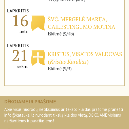
LAPKRITIS
16
ŠVČ. MERGELĖ MARIJA,
GAILESTINGUMO MOTINA
antr.
Iškilmė (S/4b)
LAPKRITIS
21
KRISTUS, VISATOS VALDOVAS
(
Kristus Karalius
)
sekm.
Iškilmė (S/3)
DĖKOJAME IR PRAŠOME
Apie visus nuorodų netikslumus ar teksto klaidas prašome pranešti
info@katalikai.lt
nurodant tikslią klaidos vietą. DĖKOJAME visiems
naršantiems ir parašiusiems!