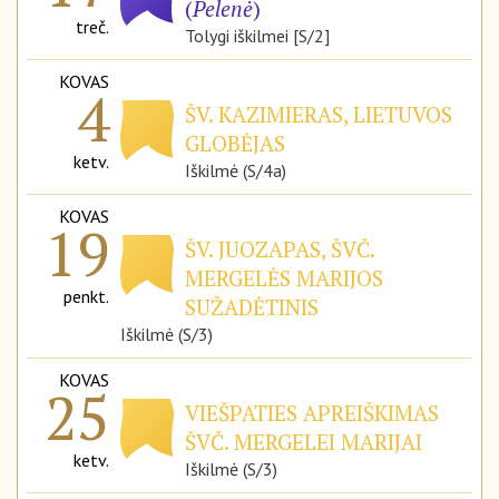
(
Pelenė
)
treč.
Tolygi iškilmei [S/2]
KOVAS
4
ŠV. KAZIMIERAS, LIETUVOS
GLOBĖJAS
ketv.
Iškilmė (S/4a)
KOVAS
19
ŠV. JUOZAPAS, ŠVČ.
MERGELĖS MARIJOS
penkt.
SUŽADĖTINIS
Iškilmė (S/3)
KOVAS
25
VIEŠPATIES APREIŠKIMAS
ŠVČ. MERGELEI MARIJAI
ketv.
Iškilmė (S/3)