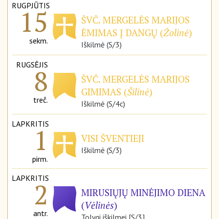
RUGPJŪTIS
15
ŠVČ. MERGELĖS MARIJOS
ĖMIMAS Į DANGŲ (
Žolinė
)
sekm.
Iškilmė (S/3)
RUGSĖJIS
8
ŠVČ. MERGELĖS MARIJOS
GIMIMAS (
Šilinė
)
treč.
Iškilmė (S/4c)
LAPKRITIS
1
VISI ŠVENTIEJI
Iškilmė (S/3)
pirm.
LAPKRITIS
2
MIRUSIŲJŲ MINĖJIMO DIENA
(
Vėlinės
)
antr.
Tolygi iškilmei [S/3]