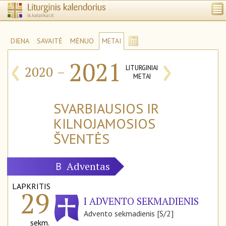
DIENA
SAVAITĖ
MĖNUO
METAI
‹
›
2021
2020
–
LITURGINIAI
METAI
SVARBIAUSIOS IR
KILNOJAMOSIOS
ŠVENTĖS
Adventas
B
LAPKRITIS
29
I ADVENTO SEKMADIENIS
Advento sekmadienis [S/2]
sekm.