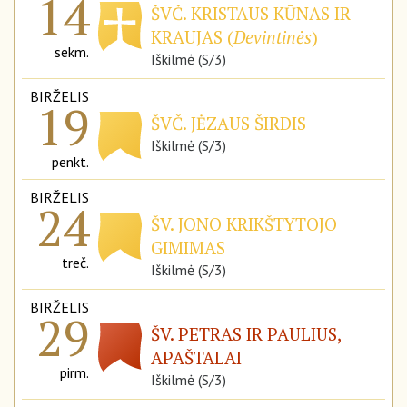
14
ŠVČ. KRISTAUS KŪNAS IR
KRAUJAS (
Devintinės
)
sekm.
Iškilmė (S/3)
BIRŽELIS
19
ŠVČ. JĖZAUS ŠIRDIS
Iškilmė (S/3)
penkt.
BIRŽELIS
24
ŠV. JONO KRIKŠTYTOJO
GIMIMAS
treč.
Iškilmė (S/3)
BIRŽELIS
29
ŠV. PETRAS IR PAULIUS,
APAŠTALAI
pirm.
Iškilmė (S/3)