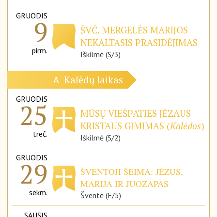
GRUODIS
9
ŠVČ. MERGELĖS MARIJOS
NEKALTASIS PRASIDĖJIMAS
pirm.
Iškilmė (S/3)
Kalėdų laikas
A
GRUODIS
25
MŪSŲ VIEŠPATIES JĖZAUS
KRISTAUS GIMIMAS (
Kalėdos
)
treč.
Iškilmė (S/2)
GRUODIS
29
ŠVENTOJI ŠEIMA: JĖZUS,
MARIJA IR JUOZAPAS
sekm.
Šventė (F/5)
SAUSIS