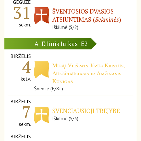
GEGUŽĖ
31
ŠVENTOSIOS DVASIOS
ATSIUNTIMAS (
Sekminės
)
sekm.
Iškilmė (S/2)
Eilinis laikas
A
E2
BIRŽELIS
4
Mūsų Viešpats Jėzus Kristus,
Aukščiausiasis ir Amžinasis
ketv.
Kunigas
Šventė (F/8f)
BIRŽELIS
7
ŠVENČIAUSIOJI TREJYBĖ
Iškilmė (S/3)
sekm.
BIRŽELIS