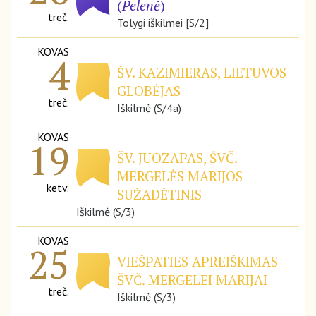
(
Pelenė
)
treč.
Tolygi iškilmei [S/2]
KOVAS
4
ŠV. KAZIMIERAS, LIETUVOS
GLOBĖJAS
treč.
Iškilmė (S/4a)
KOVAS
19
ŠV. JUOZAPAS, ŠVČ.
MERGELĖS MARIJOS
ketv.
SUŽADĖTINIS
Iškilmė (S/3)
KOVAS
25
VIEŠPATIES APREIŠKIMAS
ŠVČ. MERGELEI MARIJAI
treč.
Iškilmė (S/3)