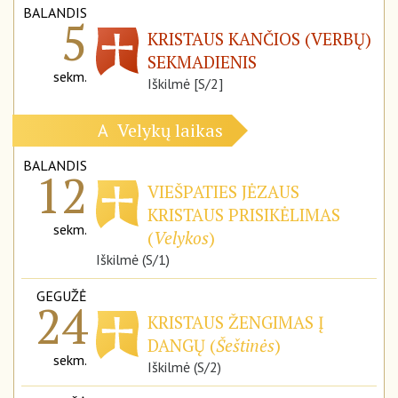
BALANDIS
5
KRISTAUS KANČIOS (VERBŲ)
SEKMADIENIS
sekm.
Iškilmė [S/2]
Velykų laikas
A
BALANDIS
12
VIEŠPATIES JĖZAUS
KRISTAUS PRISIKĖLIMAS
sekm.
(
Velykos
)
Iškilmė (S/1)
GEGUŽĖ
24
KRISTAUS ŽENGIMAS Į
DANGŲ (
Šeštinės
)
sekm.
Iškilmė (S/2)