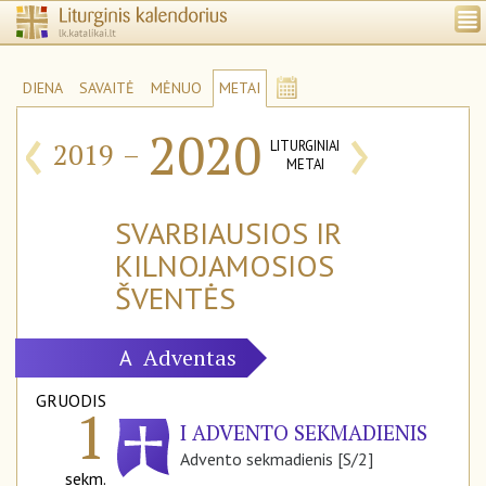
DIENA
SAVAITĖ
MĖNUO
METAI
‹
›
2020
2019
–
LITURGINIAI
METAI
SVARBIAUSIOS IR
KILNOJAMOSIOS
ŠVENTĖS
Adventas
A
GRUODIS
1
I ADVENTO SEKMADIENIS
Advento sekmadienis [S/2]
sekm.