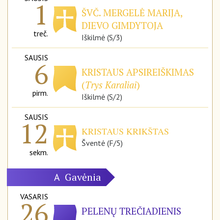
1
ŠVČ. MERGELĖ MARIJA,
DIEVO GIMDYTOJA
treč.
Iškilmė (S/3)
SAUSIS
6
KRISTAUS APSIREIŠKIMAS
(
Trys Karaliai
)
pirm.
Iškilmė (S/2)
SAUSIS
12
KRISTAUS KRIKŠTAS
Šventė (F/5)
sekm.
Gavėnia
A
VASARIS
26
PELENŲ TREČIADIENIS