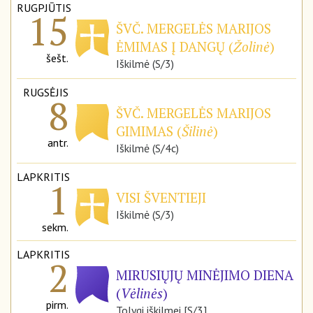
RUGPJŪTIS
15
ŠVČ. MERGELĖS MARIJOS
ĖMIMAS Į DANGŲ (
Žolinė
)
šešt.
Iškilmė (S/3)
RUGSĖJIS
8
ŠVČ. MERGELĖS MARIJOS
GIMIMAS (
Šilinė
)
antr.
Iškilmė (S/4c)
LAPKRITIS
1
VISI ŠVENTIEJI
Iškilmė (S/3)
sekm.
LAPKRITIS
2
MIRUSIŲJŲ MINĖJIMO DIENA
(
Vėlinės
)
pirm.
Tolygi iškilmei [S/3]