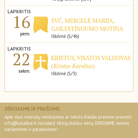
LAPKRITIS
16
ŠVČ. MERGELĖ MARIJA,
GAILESTINGUMO MOTINA
pirm.
Iškilmė (S/4b)
LAPKRITIS
22
KRISTUS, VISATOS VALDOVAS
(
Kristus Karalius
)
sekm.
Iškilmė (S/3)
DĖKOJAME IR PRAŠOME
Apie visus nuorodų netikslumus ar teksto klaidas prašome pranešti
info@katalikai.lt
nurodant tikslią klaidos vietą. DĖKOJAME visiems
naršantiems ir parašiusiems!