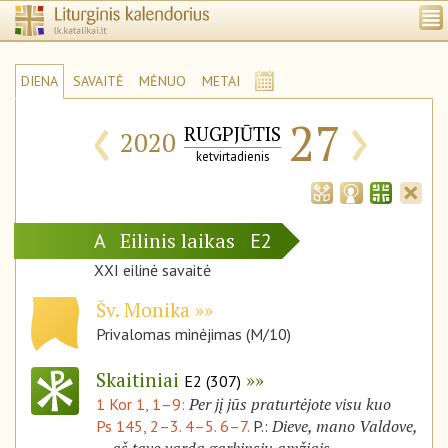
DIENA
SAVAITĖ
MĖNUO
METAI
‹
›
27
RUGPJŪTIS
2020
ketvirtadienis
Eilinis laikas
A
E2
XXI eilinė savaitė
Šv. Monika
Privalomas minėjimas (M/10)
Skaitiniai
E2 (307)
Per jį jūs praturtėjote visu kuo
1 Kor 1, 1–9:
Dieve, mano Valdove,
Ps 145, 2–3. 4–5. 6–7.
P.: