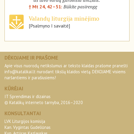
aš tavo vardą garbinsiu amžiais.
Būkite pasirengę
† Mt 24, 42–51:
Valandų liturgija minėjimo
[Psalmyno I savaitė]
DĖKOJAME IR PRAŠOME
Apie visus nuorodų netikslumus ar teksto klaidas prašome pranešti
info@katalikai.lt
nurodant tikslią klaidos vietą. DĖKOJAME visiems
naršantiems ir parašiusiems!
KŪRĖJAI
IT Sprendimas ir dizainas
© Katalikų interneto tarnyba, 2016–2020
KONSULTANTAI
LVK Liturgijos komisija
Kan. Vygintas Gudeliūnas
Kun. Artūras Kazlauskas