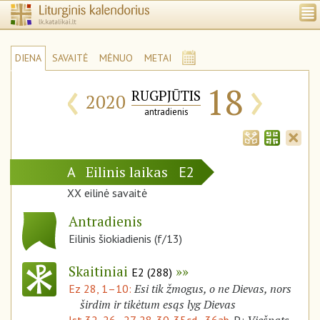
DIENA
SAVAITĖ
MĖNUO
METAI
‹
›
18
RUGPJŪTIS
2020
antradienis
Eilinis laikas
A
E2
XX eilinė savaitė
Antradienis
Eilinis šiokiadienis (f/13)
Skaitiniai
E2 (288)
Esi tik žmogus, o ne Dievas, nors
Ez 28, 1–10:
širdim ir tikėtum esąs lyg Dievas