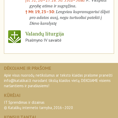
Viešpats
Įst 32, 26–27. 28. 30. 35cd–36ab.
P.:
gyvybę atima ir sugrąžina.
Lengviau kupranugariui išlįsti
† Mt 19, 23–30:
pro adatos ausį, negu turtuoliui patekti į
Dievo karalystę
Valandų liturgija
Psalmyno IV savaitė
DĖKOJAME IR PRAŠOME
Apie visus nuorodų netikslumus ar teksto klaidas prašome pranešti
info@katalikai.lt
nurodant tikslią klaidos vietą. DĖKOJAME visiems
naršantiems ir parašiusiems!
KŪRĖJAI
IT Sprendimas ir dizainas
© Katalikų interneto tarnyba, 2016–2020
KONSULTANTAI