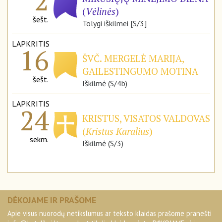
2
(
Vėlinės
)
šešt.
Tolygi iškilmei [S/3]
LAPKRITIS
16
ŠVČ. MERGELĖ MARIJA,
GAILESTINGUMO MOTINA
šešt.
Iškilmė (S/4b)
LAPKRITIS
24
KRISTUS, VISATOS VALDOVAS
(
Kristus Karalius
)
sekm.
Iškilmė (S/3)
DĖKOJAME IR PRAŠOME
Apie visus nuorodų netikslumus ar teksto klaidas prašome pranešti