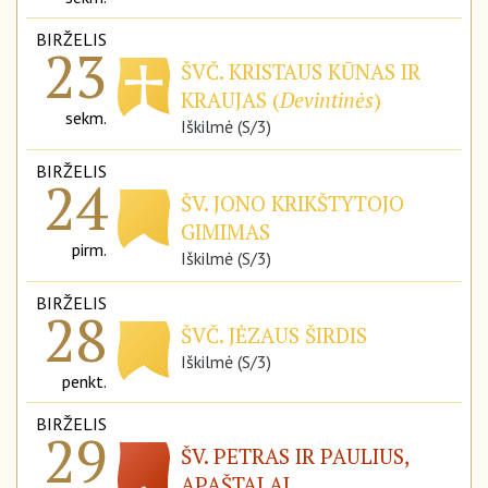
BIRŽELIS
23
ŠVČ. KRISTAUS KŪNAS IR
KRAUJAS (
Devintinės
)
sekm.
Iškilmė (S/3)
BIRŽELIS
24
ŠV. JONO KRIKŠTYTOJO
GIMIMAS
pirm.
Iškilmė (S/3)
BIRŽELIS
28
ŠVČ. JĖZAUS ŠIRDIS
Iškilmė (S/3)
penkt.
BIRŽELIS
29
ŠV. PETRAS IR PAULIUS,
APAŠTALAI