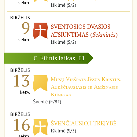
sekm.
Iškilmė (S/2)
BIRŽELIS
9
ŠVENTOSIOS DVASIOS
ATSIUNTIMAS (
Sekminės
)
sekm.
Iškilmė (S/2)
Eilinis laikas
C
E1
BIRŽELIS
13
Mūsų Viešpats Jėzus Kristus,
Aukščiausiasis ir Amžinasis
ketv.
Kunigas
Šventė (F/8f)
BIRŽELIS
16
ŠVENČIAUSIOJI TREJYBĖ
Iškilmė (S/3)
sekm.