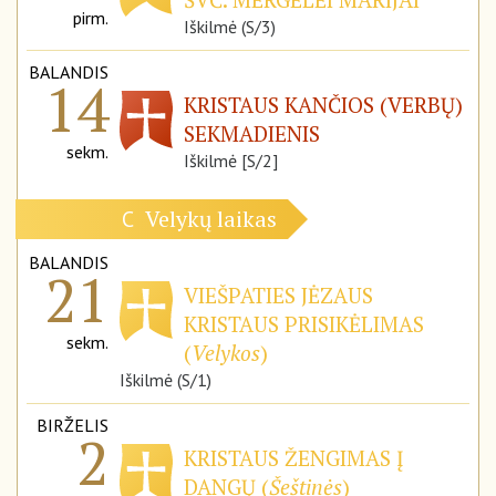
pirm.
Iškilmė (S/3)
BALANDIS
14
KRISTAUS KANČIOS (VERBŲ)
SEKMADIENIS
sekm.
Iškilmė [S/2]
Velykų laikas
C
BALANDIS
21
VIEŠPATIES JĖZAUS
KRISTAUS PRISIKĖLIMAS
sekm.
(
Velykos
)
Iškilmė (S/1)
BIRŽELIS
2
KRISTAUS ŽENGIMAS Į
DANGŲ (
Šeštinės
)