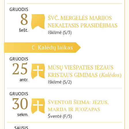
GRUODIS
8
ŠVČ. MERGELĖS MARIJOS
NEKALTASIS PRASIDĖJIMAS
šešt.
Iškilmė (S/3)
Kalėdų laikas
C
GRUODIS
25
MŪSŲ VIEŠPATIES JĖZAUS
KRISTAUS GIMIMAS (
Kalėdos
)
antr.
Iškilmė (S/2)
GRUODIS
30
ŠVENTOJI ŠEIMA: JĖZUS,
MARIJA IR JUOZAPAS
sekm.
Šventė (F/5)
SAUSIS