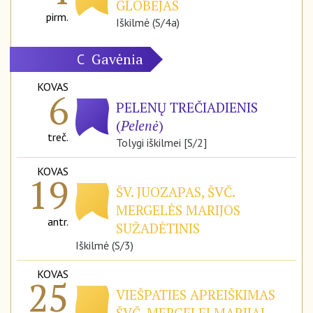
GLOBĖJAS
pirm.
Iškilmė (S/4a)
Gavėnia
C
KOVAS
6
PELENŲ TREČIADIENIS
(
Pelenė
)
treč.
Tolygi iškilmei [S/2]
KOVAS
19
ŠV. JUOZAPAS, ŠVČ.
MERGELĖS MARIJOS
antr.
SUŽADĖTINIS
Iškilmė (S/3)
KOVAS
25
VIEŠPATIES APREIŠKIMAS
ŠVČ. MERGELEI MARIJAI