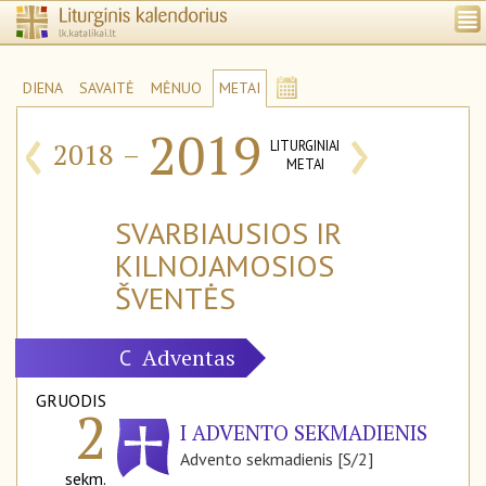
DIENA
SAVAITĖ
MĖNUO
METAI
‹
›
2019
2018
–
LITURGINIAI
METAI
SVARBIAUSIOS IR
KILNOJAMOSIOS
ŠVENTĖS
Adventas
C
GRUODIS
2
I ADVENTO SEKMADIENIS
Advento sekmadienis [S/2]
sekm.