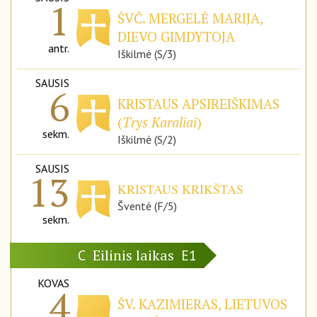
1
ŠVČ. MERGELĖ MARIJA,
DIEVO GIMDYTOJA
antr.
Iškilmė (S/3)
SAUSIS
6
KRISTAUS APSIREIŠKIMAS
(
Trys Karaliai
)
sekm.
Iškilmė (S/2)
SAUSIS
13
KRISTAUS KRIKŠTAS
Šventė (F/5)
sekm.
Eilinis laikas
C
E1
KOVAS
4
ŠV. KAZIMIERAS, LIETUVOS