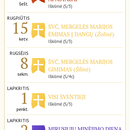
šešt.
Iškilmė (S/3)
RUGPJŪTIS
15
ŠVČ. MERGELĖS MARIJOS
ĖMIMAS Į DANGŲ (
Žolinė
)
ketv.
Iškilmė (S/3)
RUGSĖJIS
8
ŠVČ. MERGELĖS MARIJOS
GIMIMAS (
Šilinė
)
sekm.
Iškilmė (S/4c)
LAPKRITIS
1
VISI ŠVENTIEJI
Iškilmė (S/3)
penkt.
LAPKRITIS
MIRUSIŲJŲ MINĖJIMO DIENA