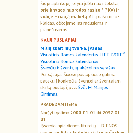
Šioje aplinkoje, jei yra įdėti nauji tekstai,
prie knygos nuorodos rasite * (*KV) ir
viduje – naują maketą
. Atsiprašome už
klaidas, dėkojame jas radusiems ir
pranešusiems.
NAUJI PUSLAPIAI
Mišių skaitinių tvarka. Įvadas
❋
Visuotinis Romos kalendorius LIETUVOJE
Visuotinis Romos kalendorius
Švenčių ir šventųjų abėcėlinis sąrašas
Per sąsajas šiuose puslapiuose galima
patekti į konkrečiai šventei ar šventajam
skirtą puslapį, pvz.
Švč . M. Marijos
Gimimas
.
PRADEDANTIEMS
Naršyti galima
2000-01-01 iki 2037-01-
01
.
Išsamiai apie dienos liturgiją – DIENOS
puslapyje. Kitos lentelės skirtos apžvalgai.