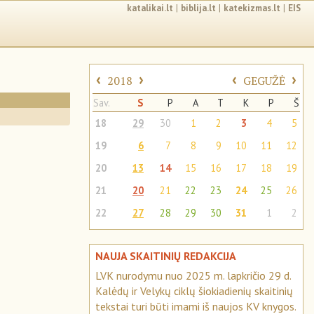
katalikai.lt
|
biblija.lt
|
katekizmas.lt
|
EIS
‹
›
‹
›
2018
GEGUŽĖ
Sav.
S
P
A
T
K
P
Š
18
29
30
1
2
3
4
5
19
6
7
8
9
10
11
12
20
13
14
15
16
17
18
19
21
20
21
22
23
24
25
26
22
27
28
29
30
31
1
2
NAUJA SKAITINIŲ REDAKCIJA
LVK nurodymu nuo 2025 m. lapkričio 29 d.
Kalėdų ir Velykų ciklų šiokiadienių skaitinių
tekstai turi būti imami iš naujos KV knygos.