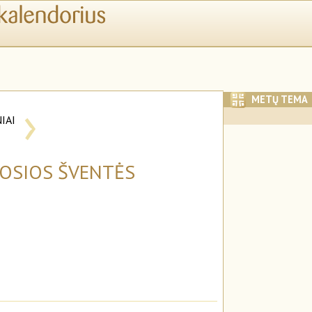
›
METŲ TEMA
IAI
I
MOSIOS ŠVENTĖS