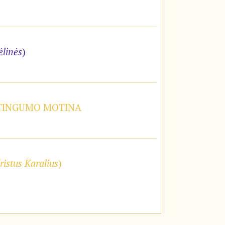
ėlinės
)
STINGUMO MOTINA
ristus Karalius
)