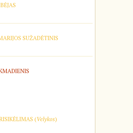
OBĖJAS
 MARIJOS SUŽADĖTINIS
EKMADIENIS
RISIKĖLIMAS (
Velykos
)