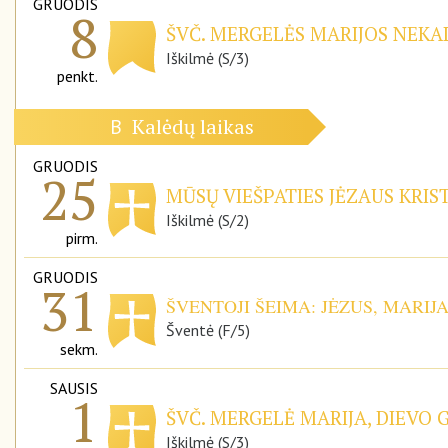
GRUODIS
8
ŠVČ. MERGELĖS MARIJOS NEKAL
Iškilmė (S/3)
penkt.
Kalėdų laikas
B
GRUODIS
25
MŪSŲ VIEŠPATIES JĖZAUS KRIS
Iškilmė (S/2)
pirm.
GRUODIS
31
ŠVENTOJI ŠEIMA: JĖZUS, MARIJ
Šventė (F/5)
sekm.
SAUSIS
1
ŠVČ. MERGELĖ MARIJA, DIEVO 
Iškilmė (S/3)