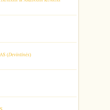
AS (
Devintinės
)
S