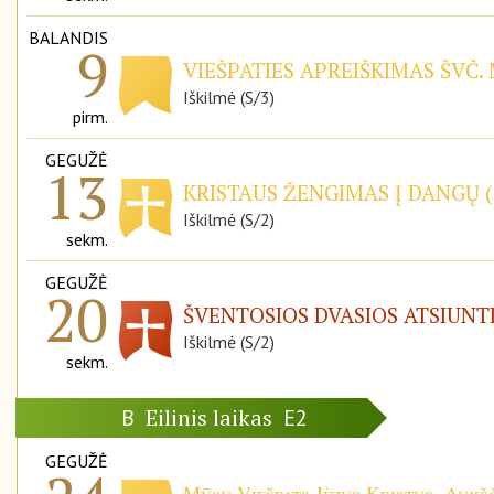
BALANDIS
9
VIEŠPATIES APREIŠKIMAS ŠVČ.
Iškilmė (S/3)
pirm.
GEGUŽĖ
13
KRISTAUS ŽENGIMAS Į DANGŲ (
Iškilmė (S/2)
sekm.
GEGUŽĖ
20
ŠVENTOSIOS DVASIOS ATSIUNT
Iškilmė (S/2)
sekm.
Eilinis laikas
B
E2
GEGUŽĖ
Mūsų Viešpats Jėzus Kristus, Aukšč