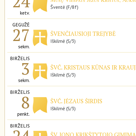
24
Šventė (F/8f)
ketv.
GEGUŽĖ
27
ŠVENČIAUSIOJI TREJYBĖ
Iškilmė (S/3)
sekm.
BIRŽELIS
3
ŠVČ. KRISTAUS KŪNAS IR KRAUJ
Iškilmė (S/3)
sekm.
BIRŽELIS
8
ŠVČ. JĖZAUS ŠIRDIS
Iškilmė (S/3)
penkt.
BIRŽELIS
24
ŠV. JONO KRIKŠTYTOJO GIMIMA