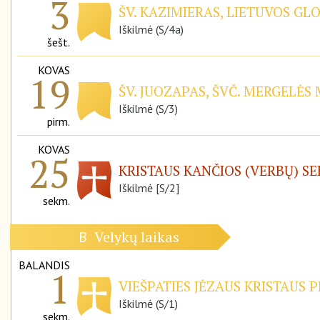
3
ŠV. KAZIMIERAS, LIETUVOS GL
Iškilmė (S/4a)
šešt.
KOVAS
19
ŠV. JUOZAPAS, ŠVČ. MERGELĖS
Iškilmė (S/3)
pirm.
KOVAS
25
KRISTAUS KANČIOS (VERBŲ) S
Iškilmė [S/2]
sekm.
Velykų laikas
B
BALANDIS
1
VIEŠPATIES JĖZAUS KRISTAUS P
Iškilmė (S/1)
sekm.