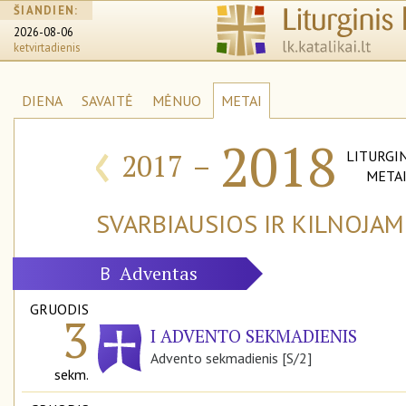
ŠIANDIEN:
2026-08-06
ketvirtadienis
DIENA
SAVAITĖ
MĖNUO
METAI
‹
2018
2017
–
LITURGIN
META
SVARBIAUSIOS IR KILNOJA
Adventas
B
GRUODIS
3
I ADVENTO SEKMADIENIS
Advento sekmadienis [S/2]
sekm.