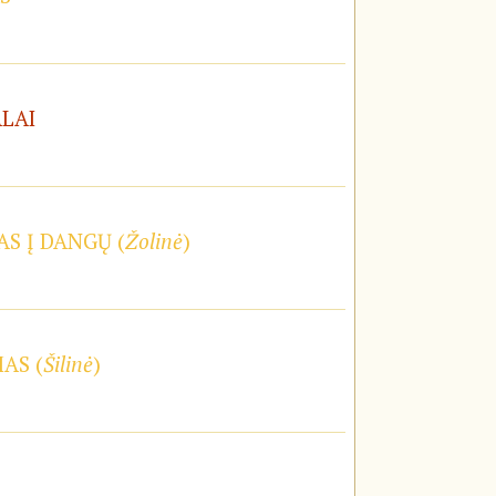
ALAI
S Į DANGŲ (
Žolinė
)
AS (
Šilinė
)