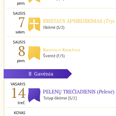
pirm.
SAUSIS
7
KRISTAUS APSIREIŠKIMAS (
Trys 
Iškilmė (S/2)
sekm.
SAUSIS
8
Kristaus Krikštas
Šventė (F/5)
pirm.
Gavėnia
B
VASARIS
14
PELENŲ TREČIADIENIS (
Pelenė
)
Tolygi iškilmei [S/2]
treč.
KOVAS