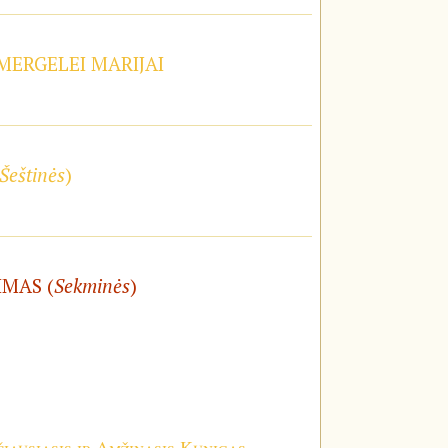
 MERGELEI MARIJAI
Šeštinės
)
IMAS (
Sekminės
)
iausiasis ir Amžinasis Kunigas