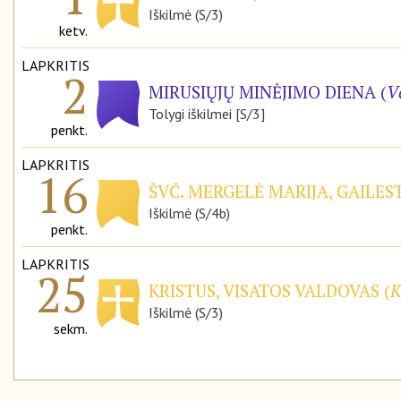
Iškilmė (S/3)
ketv.
LAPKRITIS
2
MIRUSIŲJŲ MINĖJIMO DIENA (
V
Tolygi iškilmei [S/3]
penkt.
LAPKRITIS
16
ŠVČ. MERGELĖ MARIJA, GAILE
Iškilmė (S/4b)
penkt.
LAPKRITIS
25
KRISTUS, VISATOS VALDOVAS (
K
Iškilmė (S/3)
sekm.