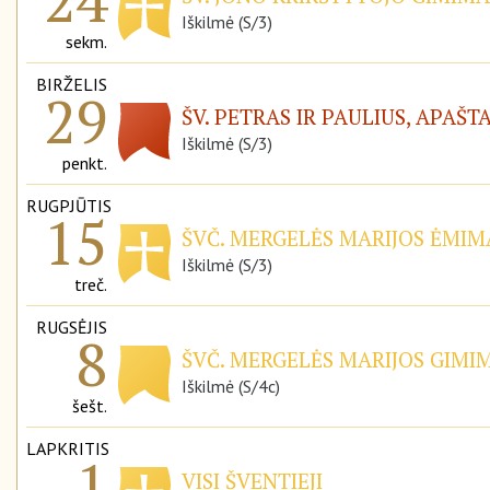
Iškilmė (S/3)
sekm.
BIRŽELIS
29
ŠV. PETRAS IR PAULIUS, APAŠT
Iškilmė (S/3)
penkt.
RUGPJŪTIS
15
ŠVČ. MERGELĖS MARIJOS ĖMIMA
Iškilmė (S/3)
treč.
RUGSĖJIS
8
ŠVČ. MERGELĖS MARIJOS GIMIM
Iškilmė (S/4c)
šešt.
LAPKRITIS
1
VISI ŠVENTIEJI