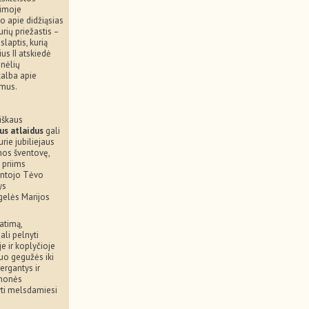
timoje
 apie didžiąsias
rių priežastis –
laptis, kurią
us II atskiedė
nėlių
kalba apie
imus.
iškaus
us atlaidus
gali
kurie jubiliejaus
mos šventovę,
 priims
entojo Tėvo
ys
gelės Marijos
Fatimą,
ali pelnyti
e ir koplyčioje
uo gegužės iki
ergantys ir
žmonės
yti melsdamiesi