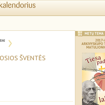
›
METŲ TEMA
IAI
2017-i
ARKIVYSKUPO 
I
MATULIONI
MOSIOS ŠVENTĖS