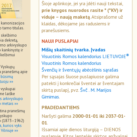
Šioje aplinkoje, jei yra įdėti nauji tekstai,
prie knygos nuorodos rasite * (*KV) ir
viduje – naują maketą
. Atsiprašome už
klaidas, dėkojame jas radusiems ir
 kanonizacijos
o tarno titulas.
pranešusiems.
 skelbimo
ia dekretą,
NAUJI PUSLAPIAI
arno arkivyskupo
Mišių skaitinių tvarka. Įvadas
 kankinystę ir
askelbimui
❋
Visuotinis Romos kalendorius LIETUVOJE
Visuotinis Romos kalendorius
 Vyskupų
Švenčių ir šventųjų abėcėlinis sąrašas
na pranešimą apie
Per sąsajas šiuose puslapiuose galima
o
būsimą
tuoju »»
patekti į konkrečiai šventei ar šventajam
 vyskupai
skirtą puslapį, pvz.
Švč . M. Marijos
e laiške
Gimimas
.
s arkivyskupo
o metais »»
PRADEDANTIEMS
atina pranešimą
Naršyti galima
2000-01-01 iki 2037-01-
vyskupo
io (1873–1962)
01
.
s, kurios vyks
Išsamiai apie dienos liturgiją – DIENOS
 Vilniuje »»
puslapyje. Kitos lentelės skirtos apžvalgai.