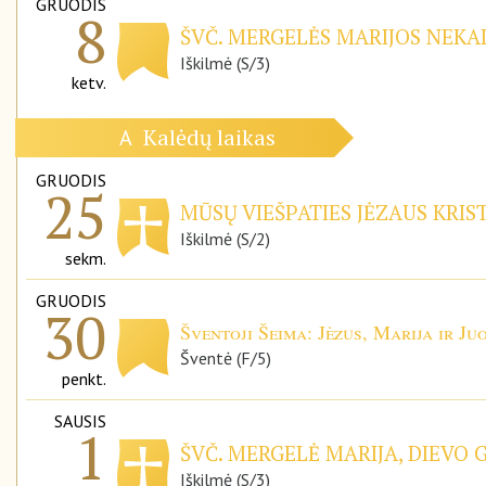
GRUODIS
8
ŠVČ. MERGELĖS MARIJOS NEKAL
Iškilmė (S/3)
ketv.
Kalėdų laikas
A
GRUODIS
25
MŪSŲ VIEŠPATIES JĖZAUS KRIS
Iškilmė (S/2)
sekm.
GRUODIS
30
Šventoji Šeima: Jėzus, Marija ir Ju
Šventė (F/5)
penkt.
SAUSIS
1
ŠVČ. MERGELĖ MARIJA, DIEVO 
Iškilmė (S/3)