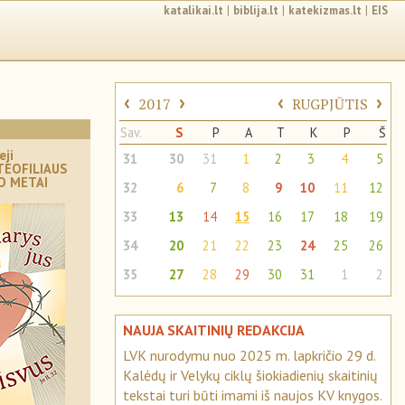
katalikai.lt
|
biblija.lt
|
katekizmas.lt
|
EIS
‹
›
‹
›
2017
RUGPJŪTIS
Sav.
S
P
A
T
K
P
Š
eji
31
30
31
1
2
3
4
5
TEOFILIAUS
O METAI
32
6
7
8
9
10
11
12
33
13
14
15
16
17
18
19
34
20
21
22
23
24
25
26
35
27
28
29
30
31
1
2
NAUJA SKAITINIŲ REDAKCIJA
LVK nurodymu nuo 2025 m. lapkričio 29 d.
Kalėdų ir Velykų ciklų šiokiadienių skaitinių
tekstai turi būti imami iš naujos KV knygos.