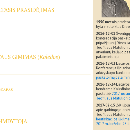
TASIS PRASIDĖJIMAS
1990 metais
pradėta
byla ir suteiktas Diev
2016-12-01
Šventųjų
kongregacija paskelb
pripažįstantį Dievo t
Teofiliaus Matulionio
atveriantį kelią jo p
TAUS GIMIMAS (
Kalėdos
)
palaimintuoju.
2016-12-02
Lietuvos
Konferencija išplati
arkivyskupo kankini
paskelbimą palaimin
2016-12-24
Lietuvos
ozapas
bendrame Kalėdiniam
paskelbė
2017-uosiu
Teofiliaus Matulioni
2017-02-15
LVK išpl
apie garbingojo arki
Teofiliaus Matulion
beatifikacijos iškilme
GIMDYTOJA
2017 m. birželio 25 d.