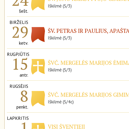
Iškilmė (S/3)
šešt.
BIRŽELIS
29
ŠV. PETRAS IR PAULIUS, APAŠT
Iškilmė (S/3)
ketv.
RUGPJŪTIS
15
ŠVČ. MERGELĖS MARIJOS ĖMIMA
Iškilmė (S/3)
antr.
RUGSĖJIS
8
ŠVČ. MERGELĖS MARIJOS GIMIM
Iškilmė (S/4c)
penkt.
LAPKRITIS
1
VISI ŠVENTIEJI