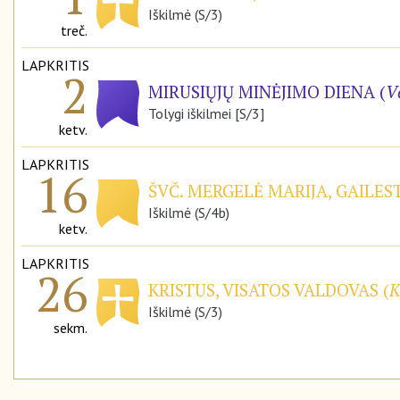
Iškilmė (S/3)
treč.
LAPKRITIS
2
MIRUSIŲJŲ MINĖJIMO DIENA (
V
Tolygi iškilmei [S/3]
ketv.
LAPKRITIS
16
ŠVČ. MERGELĖ MARIJA, GAILE
Iškilmė (S/4b)
ketv.
LAPKRITIS
26
KRISTUS, VISATOS VALDOVAS (
K
Iškilmė (S/3)
sekm.