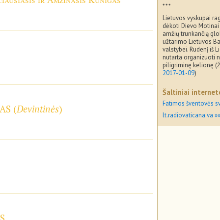
* * *
Lietuvos vyskupai rag
dėkoti Dievo Motinai
amžių trunkančią glob
užtarimo Lietuvos Baž
valstybei. Rudenį iš L
nutarta organizuoti 
piligriminę kelionę (Ž
2017-01-09
)
Šaltiniai internet
Fatimos šventovės s
AS (
Devintinės
)
lt.radiovaticana.va »
S