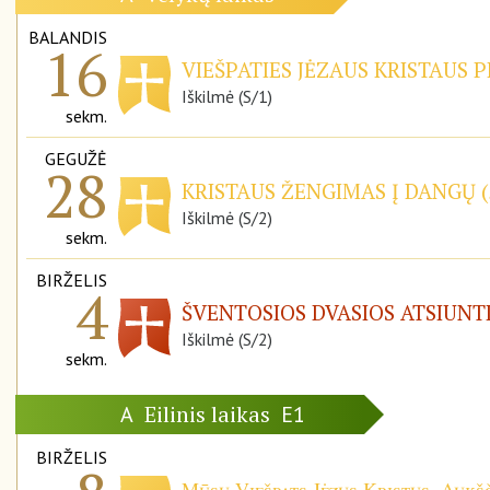
BALANDIS
16
VIEŠPATIES JĖZAUS KRISTAUS P
Iškilmė (S/1)
sekm.
GEGUŽĖ
28
KRISTAUS ŽENGIMAS Į DANGŲ (
Iškilmė (S/2)
sekm.
BIRŽELIS
4
ŠVENTOSIOS DVASIOS ATSIUNT
Iškilmė (S/2)
sekm.
Eilinis laikas
A
E1
BIRŽELIS
Mūsų Viešpats Jėzus Kristus, Aukšč