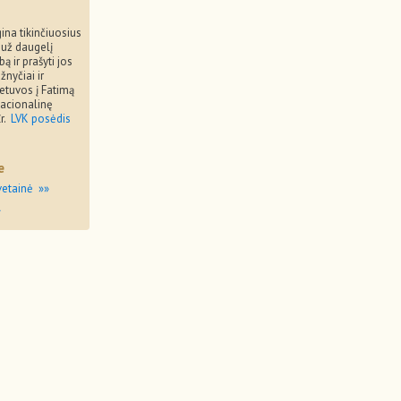
ina tikinčiuosius
 už daugelį
ą ir prašyti jos
nyčiai ir
ietuvos į Fatimą
nacionalinę
r.
LVK posėdis
e
vetainė »»
»