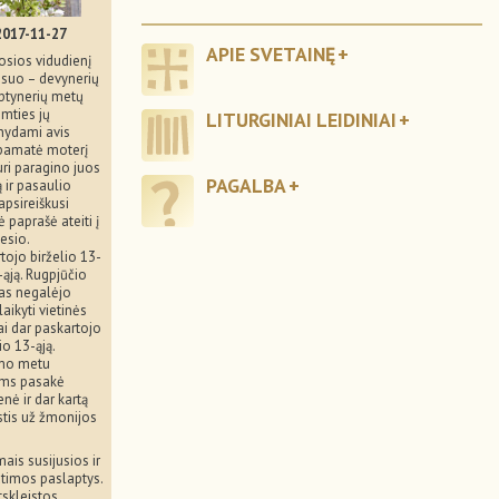
2017-11-27
APIE SVETAINĘ
osios vidudienį
 sesuo – devynerių
eptynerių metų
imties jų
LITURGINIAI LEIDINIAI
anydami avis
 pamatė moterį
uri paragino juos
PAGALBA
ą ir pasaulio
apsireiškusi
 paprašė ateiti į
esio.
tojo birželio 13-
3-ąją. Rugpjūčio
jas negalėjo
aikyti vietinės
ai dar paskartojo
io 13-ąją.
imo metu
ams pasakė
nė ir dar kartą
stis už žmonijos
ais susijusios ir
timos paslaptys.
tskleistos