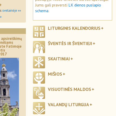
e
Jums gali praversti
LK dienos puslapio
schema
.
os
svetainėje »»
»»
LITURGINIS KALENDORIUS
 apsireiškimų
enėliams
ŠVENTĖS IR ŠVENTIEJI
este Fatimoje
tis
2017
SKAITINIAI
MIŠIOS
VISUOTINĖS MALDOS
VALANDŲ LITURGIJA