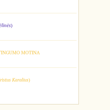
ėlinės
)
STINGUMO MOTINA
ristus Karalius
)