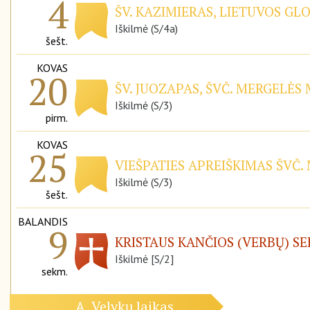
4
ŠV. KAZIMIERAS, LIETUVOS GL
Iškilmė (S/4a)
šešt.
KOVAS
20
ŠV. JUOZAPAS, ŠVČ. MERGELĖS
Iškilmė (S/3)
pirm.
KOVAS
25
VIEŠPATIES APREIŠKIMAS ŠVČ.
Iškilmė (S/3)
šešt.
BALANDIS
9
KRISTAUS KANČIOS (VERBŲ) S
Iškilmė [S/2]
sekm.
Velykų laikas
A