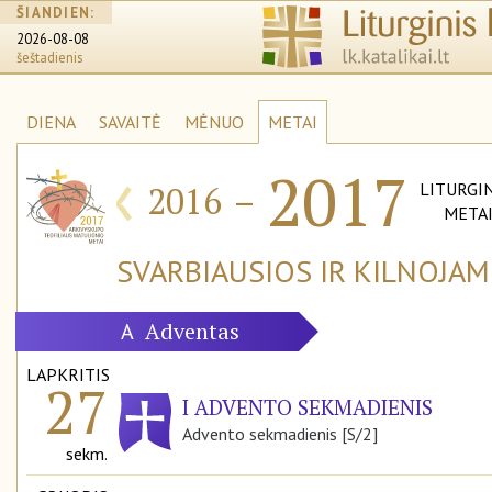
ŠIANDIEN:
2026-08-08
šeštadienis
DIENA
SAVAITĖ
MĖNUO
METAI
‹
2017
2016
–
LITURGIN
META
SVARBIAUSIOS IR KILNOJA
Adventas
A
LAPKRITIS
27
I ADVENTO SEKMADIENIS
Advento sekmadienis [S/2]
sekm.