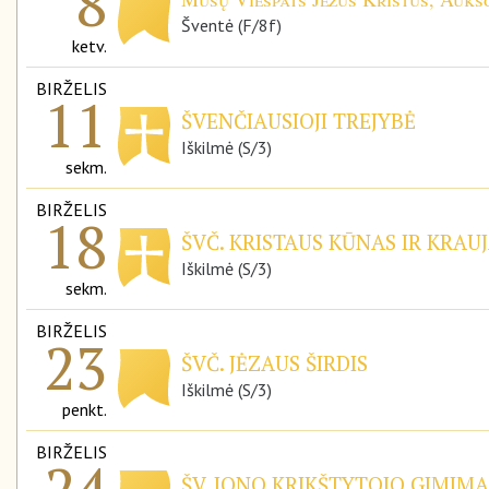
8
Šventė (F/8f)
ketv.
BIRŽELIS
11
ŠVENČIAUSIOJI TREJYBĖ
Iškilmė (S/3)
sekm.
BIRŽELIS
18
ŠVČ. KRISTAUS KŪNAS IR KRAUJ
Iškilmė (S/3)
sekm.
BIRŽELIS
23
ŠVČ. JĖZAUS ŠIRDIS
Iškilmė (S/3)
penkt.
BIRŽELIS
24
ŠV. JONO KRIKŠTYTOJO GIMIMA