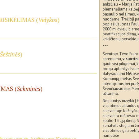
anksčiau – Marija Fa
piemenėliams kalbėjo
pasaulio nelaimes, ku
RISIKĖLIMAS (
Velykos
)
nuodėmė. Trečioji pas
popiežius Jonas Pauli
2000 m. dviejų pieme
beatifikacijos dieną, 
krikščionių persekioj
* * *
Šeštinės
)
Šventojo Tėvo Pranc
sprendimu,
visuotini
gauti visi piligrimai, 
proga aplankys Fati
dalyvaudami Mišiose
Komuniją, melsis Šv
intencijomis bei praš
IMAS (
Sekminės
)
Švenčiausiosios Mer
užtarimo.
Negalintys nuvykti į 
visuotinius atlaidus g
kiekvienoje bažnyčioj
kiekvieno mėnesio n
spalio 13-ąją dieną. S
senatvės slegiami 
visuotinius gali peln
namuose
iausiasis ir Amžinasis Kunigas