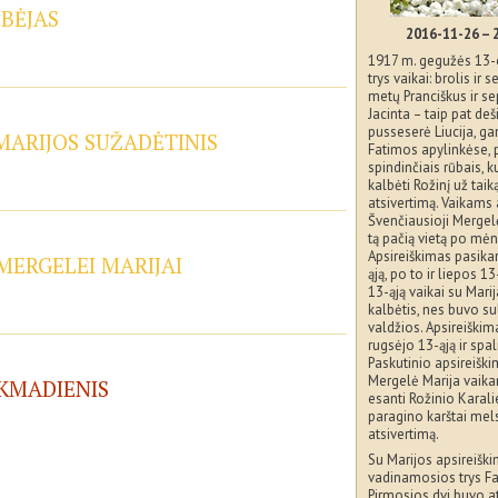
OBĖJAS
2016-11-26 – 
1917 m. gegužės 13-
trys vaikai: brolis ir
metų Pranciškus ir s
Jacinta – taip pat deš
pusseserė Liucija, g
 MARIJOS SUŽADĖTINIS
Fatimos apylinkėse,
spindinčiais rūbais, k
kalbėti Rožinį už taik
atsivertimą. Vaikams 
Švenčiausioji Mergelė
tą pačią vietą po mėn
Apsireiškimas pasikar
 MERGELEI MARIJAI
ąją, po to ir liepos 1
13-ąją vaikai su Mari
kalbėtis, nes buvo sul
valdžios. Apsireiškim
rugsėjo 13-ąją ir spal
Paskutinio apsireišk
Mergelė Marija vaik
EKMADIENIS
esanti Rožinio Karalie
paragino karštai mel
atsivertimą.
Su Marijos apsireiškim
vadinamosios trys Fa
Pirmosios dvi buvo a