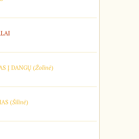
ALAI
S Į DANGŲ (
Žolinė
)
AS (
Šilinė
)