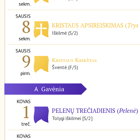
sekm.
SAUSIS
8
KRISTAUS APSIREIŠKIMAS (
Trys 
Iškilmė (S/2)
sekm.
SAUSIS
9
Kristaus Krikštas
Šventė (F/5)
pirm.
Gavėnia
A
KOVAS
1
PELENŲ TREČIADIENIS (
Pelenė
)
Tolygi iškilmei [S/2]
treč.
KOVAS