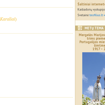
Šaltiniai internet
Kaišiadorių vyskupij
Svetainė
teofilius.lt 
Karaliai
)
METŲ TEMA
Mergelės Marijos
trims piem
Portugalijos mi
šimtme
1917 – 