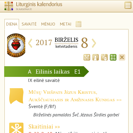
DIENA
SAVAITĖ
MĖNUO
METAI
‹
›
8
BIRŽELIS
2017
ketvirtadienis
Eilinis laikas
A
E1
IX eilinė savaitė
Mūsų Viešpats Jėzus Kristus,
Aukščiausiasis ir Amžinasis Kunigas
Šventė (F/8f)
Birželinės pamaldos Švč. Jėzaus Širdies garbei
Skaitiniai