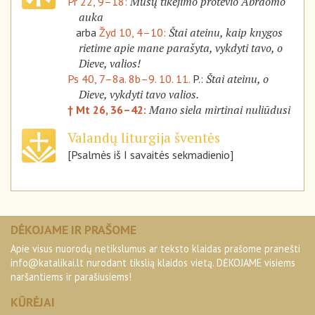
Mūsų tikėjimo protėvio Abraomo
Pr 22, 9–18:
auka
Štai ateinu, kaip knygos
arba
Žyd 10, 4–10:
rietime apie mane parašyta, vykdyti tavo, o
Dieve, valios!
Štai ateinu, o
Ps 40, 7–8a. 8b–9. 10. 11.
P.:
Dieve, vykdyti tavo valios.
Mano siela mirtinai nuliūdusi
† Mt 26, 36–42:
Valandų liturgija šventės
[Psalmės iš I savaitės sekmadienio]
DĖKOJAME IR PRAŠOME
Apie visus nuorodų netikslumus ar teksto klaidas prašome pranešti
info@katalikai.lt
nurodant tikslią klaidos vietą. DĖKOJAME visiems
naršantiems ir parašiusiems!
KŪRĖJAI