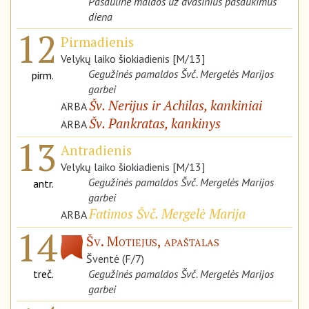
Pasaulinė maldos už dvasinius pašaukimus
diena
12
Pirmadienis
Velykų laiko šiokiadienis [M/13]
Gegužinės pamaldos Švč. Mergelės Marijos
pirm.
garbei
Šv. Nerijus ir Achilas, kankiniai
ARBA
Šv. Pankratas, kankinys
ARBA
13
Antradienis
Velykų laiko šiokiadienis [M/13]
Gegužinės pamaldos Švč. Mergelės Marijos
antr.
garbei
Fatimos Švč. Mergelė Marija
ARBA
14
Šv. Motiejus, apaštalas
Šventė (F/7)
treč.
Gegužinės pamaldos Švč. Mergelės Marijos
garbei