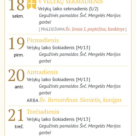
18
V VELYKŲ SEKMADIENIS
Velykų laiko sekmadienis (S/2)
Gegužinės pamaldos Švč. Mergelės Marijos
sekm.
garbei
Šv. Jonas I, popiežius, kankinys
PRALEIDŽIAMA
19
Pirmadienis
Velykų laiko šiokiadienis [M/13]
Gegužinės pamaldos Švč. Mergelės Marijos
pirm.
garbei
20
Antradienis
Velykų laiko šiokiadienis [M/13]
Gegužinės pamaldos Švč. Mergelės Marijos
antr.
garbei
Šv. Bernardinas Sienietis, kunigas
ARBA
21
Trečiadienis
Velykų laiko šiokiadienis [M/13]
Gegužinės pamaldos Švč. Mergelės Marijos
treč.
garbei