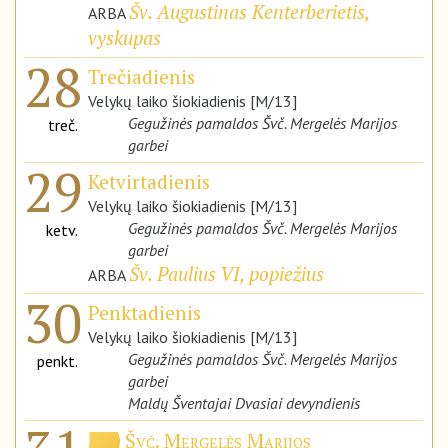
Šv. Augustinas Kenterberietis,
ARBA
vyskupas
28
Trečiadienis
Velykų laiko šiokiadienis [M/13]
Gegužinės pamaldos Švč. Mergelės Marijos
treč.
garbei
29
Ketvirtadienis
Velykų laiko šiokiadienis [M/13]
Gegužinės pamaldos Švč. Mergelės Marijos
ketv.
garbei
Šv. Paulius VI, popiežius
ARBA
30
Penktadienis
Velykų laiko šiokiadienis [M/13]
Gegužinės pamaldos Švč. Mergelės Marijos
penkt.
garbei
Maldų Šventajai Dvasiai devyndienis
Švč. Mergelės Marijos