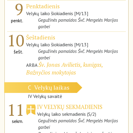
9
Penktadienis
Velykų laiko šiokiadienis [M/13]
Gegužinės pamaldos Švč. Mergelės Marijos
penkt.
garbei
10
Šeštadienis
Velykų laiko šiokiadienis [M/13]
Gegužinės pamaldos Švč. Mergelės Marijos
šešt.
garbei
Šv. Jonas Avilietis, kunigas,
ARBA
Bažnyčios mokytojas
Velykų laikas
C
IV Velykų savaitė
11
IV VELYKŲ SEKMADIENIS
Velykų laiko sekmadienis (S/2)
Gegužinės pamaldos Švč. Mergelės Marijos
sekm.
garbei