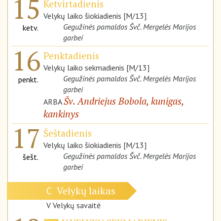
15
Ketvirtadienis
Velykų laiko šiokiadienis [M/13]
Gegužinės pamaldos Švč. Mergelės Marijos
ketv.
garbei
16
Penktadienis
Velykų laiko sekmadienis [M/13]
Gegužinės pamaldos Švč. Mergelės Marijos
penkt.
garbei
Šv. Andriejus Bobola, kunigas,
ARBA
kankinys
17
Šeštadienis
Velykų laiko šiokiadienis [M/13]
Gegužinės pamaldos Švč. Mergelės Marijos
šešt.
garbei
Velykų laikas
C
V Velykų savaitė