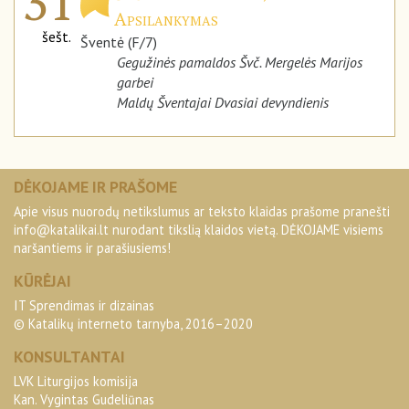
31
Apsilankymas
šešt.
Šventė (F/7)
Gegužinės pamaldos Švč. Mergelės Marijos
garbei
Maldų Šventajai Dvasiai devyndienis
DĖKOJAME IR PRAŠOME
Apie visus nuorodų netikslumus ar teksto klaidas prašome pranešti
info@katalikai.lt
nurodant tikslią klaidos vietą. DĖKOJAME visiems
naršantiems ir parašiusiems!
KŪRĖJAI
IT Sprendimas ir dizainas
© Katalikų interneto tarnyba, 2016–2020
KONSULTANTAI
LVK Liturgijos komisija
Kan. Vygintas Gudeliūnas