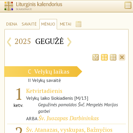
DIENA
SAVAITĖ
MĖNUO
METAI
‹
›
2025
GEGUŽĖ
Velykų laikas
C
II Velykų savaitė
1
Ketvirtadienis
Velykų laiko šiokiadienis [M/13]
Gegužinės pamaldos Švč. Mergelės Marijos
ketv.
garbei
Šv. Juozapas Darbininkas
ARBA
2
Šv. Atanazas, vyskupas, Bažnyčios