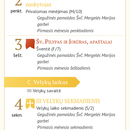
mokytojas
penkt.
Privalomas minėjimas (M/10)
Gegužinės pamaldos Švč. Mergelės Marijos
garbei
Pirmasis mėnesio penktadienis
3
Šv. Pilypas ir Jokūbas, apaštalai
Šventė (F/7)
šešt.
Gegužinės pamaldos Švč. Mergelės Marijos
garbei
Pirmasis mėnesio šeštadienis
Velykų laikas
C
III Velykų savaitė
4
III VELYKŲ SEKMADIENIS
Velykų laiko sekmadienis (S/2)
Gegužinės pamaldos Švč. Mergelės Marijos
sekm.
garbei
Pirmasis mėnesio sekmadienis