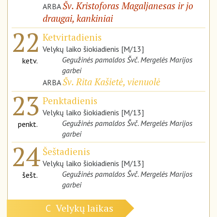
Šv. Kristoforas Magaljanesas ir jo
ARBA
draugai, kankiniai
22
Ketvirtadienis
Velykų laiko šiokiadienis [M/13]
Gegužinės pamaldos Švč. Mergelės Marijos
ketv.
garbei
Šv. Rita Kašietė, vienuolė
ARBA
23
Penktadienis
Velykų laiko šiokiadienis [M/13]
Gegužinės pamaldos Švč. Mergelės Marijos
penkt.
garbei
24
Šeštadienis
Velykų laiko šiokiadienis [M/13]
Gegužinės pamaldos Švč. Mergelės Marijos
šešt.
garbei
Velykų laikas
C