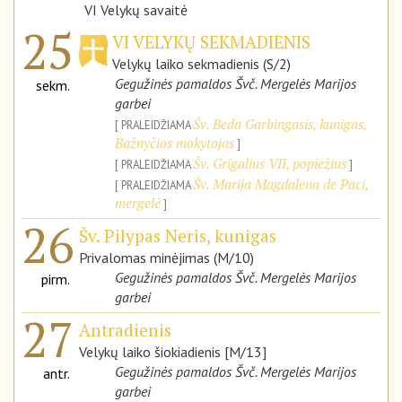
VI Velykų savaitė
25
VI VELYKŲ SEKMADIENIS
Velykų laiko sekmadienis (S/2)
Gegužinės pamaldos Švč. Mergelės Marijos
sekm.
garbei
Šv. Beda Garbingasis, kunigas,
PRALEIDŽIAMA
Bažnyčios mokytojas
Šv. Grigalius VII, popiežius
PRALEIDŽIAMA
Šv. Marija Magdalena de Paci,
PRALEIDŽIAMA
mergelė
26
Šv. Pilypas Neris, kunigas
Privalomas minėjimas (M/10)
Gegužinės pamaldos Švč. Mergelės Marijos
pirm.
garbei
27
Antradienis
Velykų laiko šiokiadienis [M/13]
Gegužinės pamaldos Švč. Mergelės Marijos
antr.
garbei