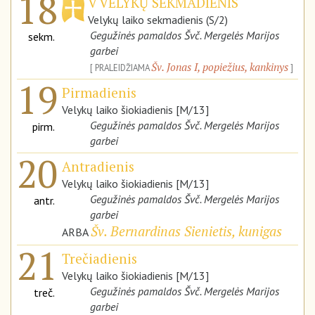
18
V VELYKŲ SEKMADIENIS
Velykų laiko sekmadienis (S/2)
Gegužinės pamaldos Švč. Mergelės Marijos
sekm.
garbei
Šv. Jonas I, popiežius, kankinys
PRALEIDŽIAMA
19
Pirmadienis
Velykų laiko šiokiadienis [M/13]
Gegužinės pamaldos Švč. Mergelės Marijos
pirm.
garbei
20
Antradienis
Velykų laiko šiokiadienis [M/13]
Gegužinės pamaldos Švč. Mergelės Marijos
antr.
garbei
Šv. Bernardinas Sienietis, kunigas
ARBA
21
Trečiadienis
Velykų laiko šiokiadienis [M/13]
Gegužinės pamaldos Švč. Mergelės Marijos
treč.
garbei