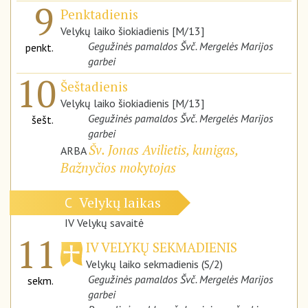
9
Penktadienis
Velykų laiko šiokiadienis [M/13]
Gegužinės pamaldos Švč. Mergelės Marijos
penkt.
garbei
10
Šeštadienis
Velykų laiko šiokiadienis [M/13]
Gegužinės pamaldos Švč. Mergelės Marijos
šešt.
garbei
Šv. Jonas Avilietis, kunigas,
ARBA
Bažnyčios mokytojas
Velykų laikas
C
IV Velykų savaitė
11
IV VELYKŲ SEKMADIENIS
Velykų laiko sekmadienis (S/2)
Gegužinės pamaldos Švč. Mergelės Marijos
sekm.
garbei