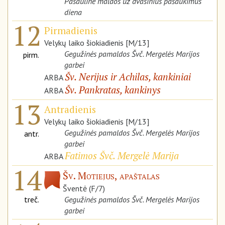
Pasaulinė maldos už dvasinius pašaukimus
diena
12
Pirmadienis
Velykų laiko šiokiadienis [M/13]
Gegužinės pamaldos Švč. Mergelės Marijos
pirm.
garbei
Šv. Nerijus ir Achilas, kankiniai
ARBA
Šv. Pankratas, kankinys
ARBA
13
Antradienis
Velykų laiko šiokiadienis [M/13]
Gegužinės pamaldos Švč. Mergelės Marijos
antr.
garbei
Fatimos Švč. Mergelė Marija
ARBA
14
Šv. Motiejus, apaštalas
Šventė (F/7)
treč.
Gegužinės pamaldos Švč. Mergelės Marijos
garbei