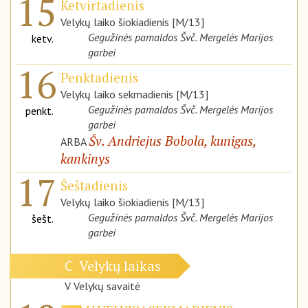
15
Ketvirtadienis
Velykų laiko šiokiadienis [M/13]
Gegužinės pamaldos Švč. Mergelės Marijos
ketv.
garbei
16
Penktadienis
Velykų laiko sekmadienis [M/13]
Gegužinės pamaldos Švč. Mergelės Marijos
penkt.
garbei
Šv. Andriejus Bobola, kunigas,
ARBA
kankinys
17
Šeštadienis
Velykų laiko šiokiadienis [M/13]
Gegužinės pamaldos Švč. Mergelės Marijos
šešt.
garbei
Velykų laikas
C
V Velykų savaitė