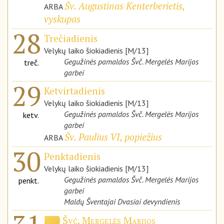
Šv. Augustinas Kenterberietis,
ARBA
vyskupas
28
Trečiadienis
Velykų laiko šiokiadienis [M/13]
Gegužinės pamaldos Švč. Mergelės Marijos
treč.
garbei
29
Ketvirtadienis
Velykų laiko šiokiadienis [M/13]
Gegužinės pamaldos Švč. Mergelės Marijos
ketv.
garbei
Šv. Paulius VI, popiežius
ARBA
30
Penktadienis
Velykų laiko šiokiadienis [M/13]
Gegužinės pamaldos Švč. Mergelės Marijos
penkt.
garbei
Maldų Šventajai Dvasiai devyndienis
Švč. Mergelės Marijos