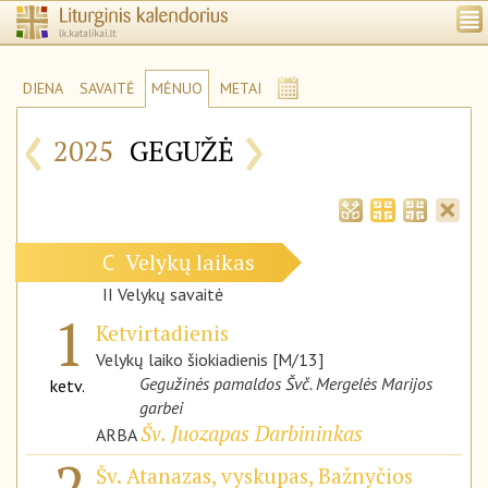
DIENA
SAVAITĖ
MĖNUO
METAI
‹
›
2025
GEGUŽĖ
Velykų laikas
C
II Velykų savaitė
1
Ketvirtadienis
Velykų laiko šiokiadienis [M/13]
Gegužinės pamaldos Švč. Mergelės Marijos
ketv.
garbei
Šv. Juozapas Darbininkas
ARBA
2
Šv. Atanazas, vyskupas, Bažnyčios