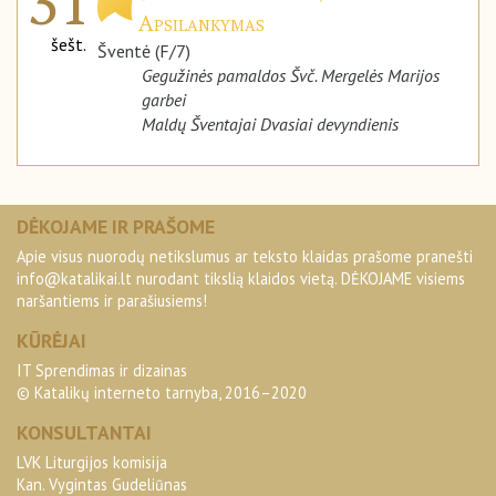
31
Apsilankymas
šešt.
Šventė (F/7)
Gegužinės pamaldos Švč. Mergelės Marijos
garbei
Maldų Šventajai Dvasiai devyndienis
DĖKOJAME IR PRAŠOME
Apie visus nuorodų netikslumus ar teksto klaidas prašome pranešti
info@katalikai.lt
nurodant tikslią klaidos vietą. DĖKOJAME visiems
naršantiems ir parašiusiems!
KŪRĖJAI
IT Sprendimas ir dizainas
© Katalikų interneto tarnyba, 2016–2020
KONSULTANTAI
LVK Liturgijos komisija
Kan. Vygintas Gudeliūnas