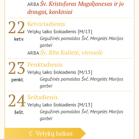
Šv. Kristoforas Magaljanesas ir jo
ARBA
draugai, kankiniai
22
Ketvirtadienis
Velykų laiko šiokiadienis [M/13]
Gegužinės pamaldos Švč. Mergelės Marijos
ketv.
garbei
Šv. Rita Kašietė, vienuolė
ARBA
23
Penktadienis
Velykų laiko šiokiadienis [M/13]
Gegužinės pamaldos Švč. Mergelės Marijos
penkt.
garbei
24
Šeštadienis
Velykų laiko šiokiadienis [M/13]
Gegužinės pamaldos Švč. Mergelės Marijos
šešt.
garbei
Velykų laikas
C