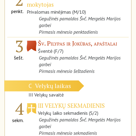
mokytojas
penkt.
Privalomas minėjimas (M/10)
Gegužinės pamaldos Švč. Mergelės Marijos
garbei
Pirmasis mėnesio penktadienis
3
Šv. Pilypas ir Jokūbas, apaštalai
Šventė (F/7)
šešt.
Gegužinės pamaldos Švč. Mergelės Marijos
garbei
Pirmasis mėnesio šeštadienis
Velykų laikas
C
III Velykų savaitė
4
III VELYKŲ SEKMADIENIS
Velykų laiko sekmadienis (S/2)
Gegužinės pamaldos Švč. Mergelės Marijos
sekm.
garbei
Pirmasis mėnesio sekmadienis