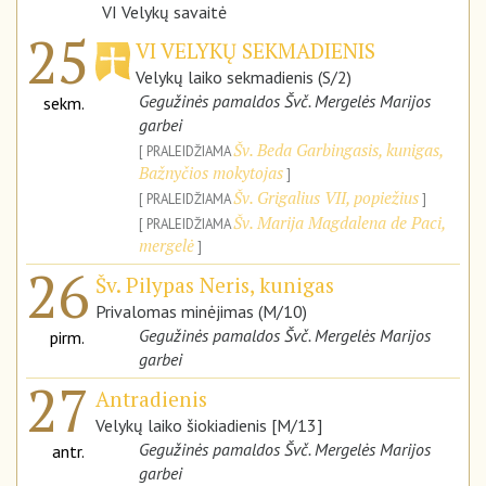
VI Velykų savaitė
25
VI VELYKŲ SEKMADIENIS
Velykų laiko sekmadienis (S/2)
Gegužinės pamaldos Švč. Mergelės Marijos
sekm.
garbei
Šv. Beda Garbingasis, kunigas,
PRALEIDŽIAMA
Bažnyčios mokytojas
Šv. Grigalius VII, popiežius
PRALEIDŽIAMA
Šv. Marija Magdalena de Paci,
PRALEIDŽIAMA
mergelė
26
Šv. Pilypas Neris, kunigas
Privalomas minėjimas (M/10)
Gegužinės pamaldos Švč. Mergelės Marijos
pirm.
garbei
27
Antradienis
Velykų laiko šiokiadienis [M/13]
Gegužinės pamaldos Švč. Mergelės Marijos
antr.
garbei