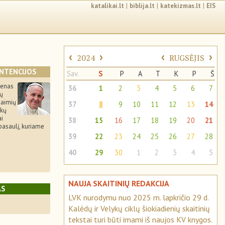
katalikai.lt
|
biblija.lt
|
katekizmas.lt
|
EIS
‹
›
‹
›
2024
RUGSĖJIS
INTENCIJOS
Sav.
S
P
A
T
K
P
Š
ienas
36
1
2
3
4
5
6
7
tų
laimių
37
8
9
10
11
12
13
14
ukų
ai
38
15
16
17
18
19
20
21
pasaulį, kuriame
39
22
23
24
25
26
27
28
40
29
30
1
2
3
4
5
NAUJA SKAITINIŲ REDAKCIJA
AS
LVK nurodymu nuo 2025 m. lapkričio 29 d.
Kalėdų ir Velykų ciklų šiokiadienių skaitinių
tekstai turi būti imami iš naujos KV knygos.