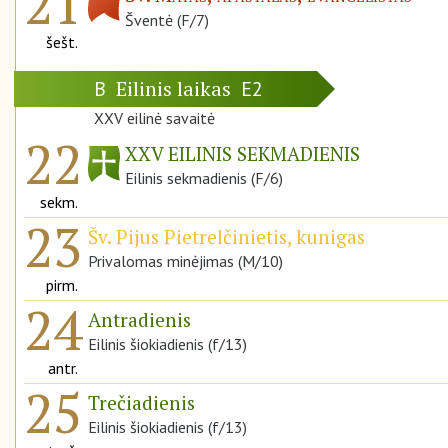
21
Šventė (F/7)
šešt.
Eilinis laikas
B
E2
XXV eilinė savaitė
22
XXV EILINIS SEKMADIENIS
Eilinis sekmadienis (F/6)
sekm.
23
Šv. Pijus Pietrelčinietis, kunigas
Privalomas minėjimas (M/10)
pirm.
24
Antradienis
Eilinis šiokiadienis (f/13)
antr.
25
Trečiadienis
Eilinis šiokiadienis (f/13)