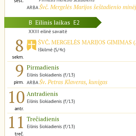
šešt.
Švč. Mergelės Marijos šeštadienio minė
ARBA
Eilinis laikas
B
E2
XXIII eilinė savaitė
8
ŠVČ. MERGELĖS MARIJOS GIMIMAS (
Iškilmė (S/4c)
sekm.
9
Pirmadienis
Eilinis šiokiadienis (f/13)
Šv. Petras Klaveras, kunigas
pirm.
ARBA
10
Antradienis
Eilinis šiokiadienis (f/13)
antr.
11
Trečiadienis
Eilinis šiokiadienis (f/13)
treč.