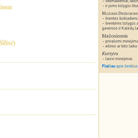
– sekmadieniai, iškil
jimas
– ir joms tolygūs litu
Mažomis Didžiosiomi
– šventės šiokiadieni
– šventėms tolygūs 
gavėnios ir Kalėdų la
Mažosiomis
– privalomi minėjima
Šilinė
)
– eilinio ar kito laiko
Kursyvu
– laisvi minėjimai.
Plačiau
apie ženklus