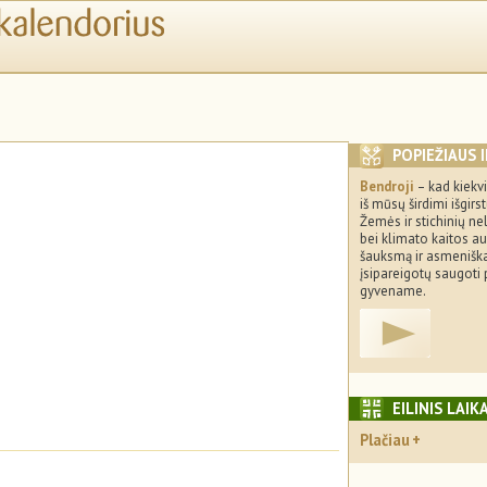
POPIEŽIAUS 
Bendroji
– kad kiekv
iš mūsų širdimi išgirs
Žemės ir stichinių ne
bei klimato kaitos a
šauksmą ir asmenišk
įsipareigotų saugoti 
gyvename.
EILINIS LAIK
Plačiau