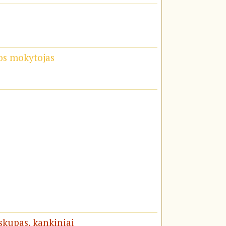
os mokytojas
yskupas, kankiniai