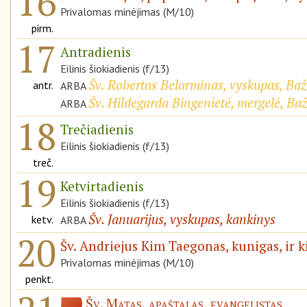
16
Privalomas minėjimas (M/10)
pirm.
17
Antradienis
Eilinis šiokiadienis (f/13)
Šv. Robertas Belarminas, vyskupas, Ba
antr.
ARBA
Šv. Hildegarda Bingenietė, mergelė, Ba
ARBA
18
Trečiadienis
Eilinis šiokiadienis (f/13)
treč.
19
Ketvirtadienis
Eilinis šiokiadienis (f/13)
Šv. Januarijus, vyskupas, kankinys
ketv.
ARBA
20
Šv. Andriejus Kim Taegonas, kunigas, ir k
Privalomas minėjimas (M/10)
penkt.
Šv. Matas, apaštalas, evangelistas