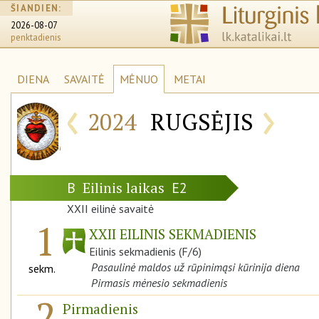
ŠIANDIEN:
2026-08-07
penktadienis
DIENA
SAVAITĖ
MĖNUO
METAI
‹
›
2024
RUGSĖJIS
Eilinis laikas
B
E2
XXII eilinė savaitė
1
XXII EILINIS SEKMADIENIS
Eilinis sekmadienis (F/6)
Pasaulinė maldos už rūpinimąsi kūrinija diena
sekm.
Pirmasis mėnesio sekmadienis
2
Pirmadienis