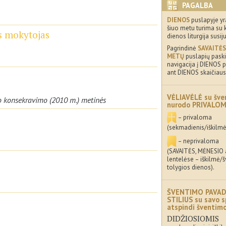
PAGALBA
DIENOS
puslapyje yr
šiuo metu turima su 
os mokytojas
dienos liturgija susij
Pagrindinė
SAVAITĖS
METŲ
puslapių paskir
navigacija į DIENOS p
ant DIENOS skaičiaus
VĖLIAVĖLĖ su šve
šo konsekravimo (2010 m.) metinės
nurodo PRIVALO
– privaloma
(sekmadienis/iškilmė
– neprivaloma
(SAVAITĖS, MĖNESIO
lentelėse – iškilmė/
tolygios dienos).
ŠVENTIMO PAVAD
STILIUS su savo s
atspindi šventi
DIDŽIOSIOMIS