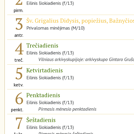
Eilinis šiokiadienis (f/13)
pirm.
3
Šv. Grigalius Didysis, popiežius, Bažnyči
Privalomas minėjimas (M/10)
antr.
4
Trečiadienis
Eilinis šiokiadienis (f/13)
Vilniaus arkivyskupijoje: arkivyskupo Gintaro Gru
treč.
5
Ketvirtadienis
Eilinis šiokiadienis (f/13)
ketv.
6
Penktadienis
Eilinis šiokiadienis (f/13)
Pirmasis mėnesio penktadienis
penkt.
7
Šeštadienis
Eilinis šiokiadienis (f/13)
Pirmasis mėnesio šeštadienis