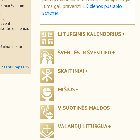
mės;
Jums gali praversti
LK dienos puslapio
rginiai šventimai.
schema
.
s
ais;
advento,
iko šiokiadieniai.
LITURGINIS KALENDORIUS
i;
 šiokiadieniai.
ŠVENTĖS IR ŠVENTIEJI
 ir santrumpas »»
SKAITINIAI
MIŠIOS
VISUOTINĖS MALDOS
VALANDŲ LITURGIJA