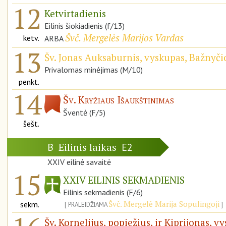
12
Ketvirtadienis
Eilinis šiokiadienis (f/13)
Švč. Mergelės Marijos Vardas
ketv.
ARBA
13
Šv. Jonas Auksaburnis, vyskupas, Bažnyči
Privalomas minėjimas (M/10)
penkt.
14
Šv. Kryžiaus Išaukštinimas
Šventė (F/5)
šešt.
Eilinis laikas
B
E2
XXIV eilinė savaitė
15
XXIV EILINIS SEKMADIENIS
Eilinis sekmadienis (F/6)
Švč. Mergelė Marija Sopulingoji
sekm.
PRALEIDŽIAMA
Šv. Kornelijus, popiežius, ir Kiprijonas, v