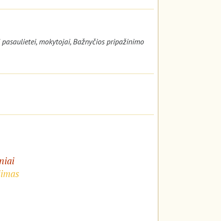
i pasaulietei, mokytojai, Bažnyčios pripažinimo
niai
jimas