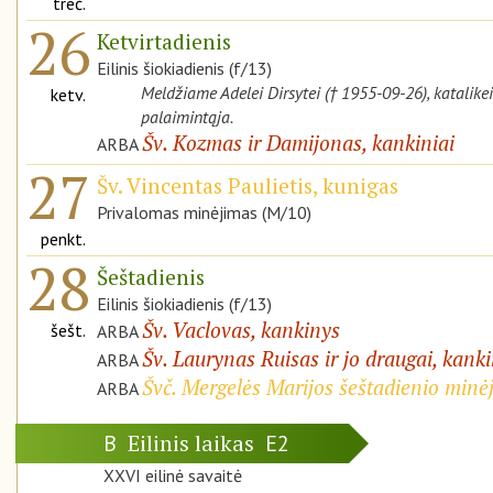
treč.
26
Ketvirtadienis
Eilinis šiokiadienis (f/13)
Meldžiame Adelei Dirsytei († 1955-09-26), katalike
ketv.
palaimintąja.
Šv. Kozmas ir Damijonas, kankiniai
ARBA
27
Šv. Vincentas Paulietis, kunigas
Privalomas minėjimas (M/10)
penkt.
28
Šeštadienis
Eilinis šiokiadienis (f/13)
Šv. Vaclovas, kankinys
šešt.
ARBA
Šv. Laurynas Ruisas ir jo draugai, kanki
ARBA
Švč. Mergelės Marijos šeštadienio minė
ARBA
Eilinis laikas
B
E2
XXVI eilinė savaitė