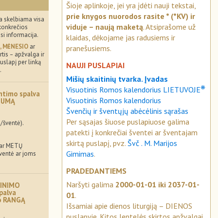
Šioje aplinkoje, jei yra įdėti nauji tekstai,
prie knygos nuorodos rasite * (*KV) ir
a skelbiama visa
viduje – naują maketą
. Atsiprašome už
konkrečios
usi informacija.
klaidas, dėkojame jas radusiems ir
, MĖNESIO
ar
pranešusiems.
tis – apžvalga ir
uslapį per linką
NAUJI PUSLAPIAI
.
Mišių skaitinių tvarka. Įvadas
❋
Visuotinis Romos kalendorius LIETUVOJE
ntimo spalva
Visuotinis Romos kalendorius
MUMĄ
Švenčių ir šventųjų abėcėlinis sąrašas
Per sąsajas šiuose puslapiuose galima
/šventė).
patekti į konkrečiai šventei ar šventajam
skirtą puslapį, pvz.
Švč . M. Marijos
 ar METŲ
Gimimas
.
šventė ar joms
PRADEDANTIEMS
Naršyti galima
2000-01-01 iki 2037-01-
INIMO
palva
01
.
mo RANGĄ
Išsamiai apie dienos liturgiją – DIENOS
puslapyje. Kitos lentelės skirtos apžvalgai.