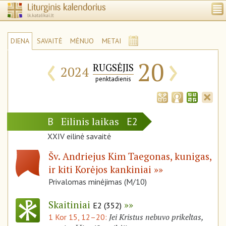
DIENA
SAVAITĖ
MĖNUO
METAI
‹
›
20
RUGSĖJIS
2024
penktadienis
Eilinis laikas
B
E2
XXIV eilinė savaitė
Šv. Andriejus Kim Taegonas, kunigas,
ir kiti Korėjos kankiniai
Privalomas minėjimas (M/10)
Skaitiniai
E2 (352)
Jei Kristus nebuvo prikeltas,
1 Kor 15, 12–20: