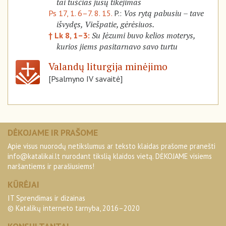
tai tuščias jūsų tikėjimas
Vos rytą pabusiu – tave
Ps 17, 1. 6–7. 8. 15.
P.:
išvydęs, Viešpatie, gėrėsiuos.
Su Jėzumi buvo kelios moterys,
† Lk 8, 1–3:
kurios jiems pasitarnavo savo turtu
Valandų liturgija minėjimo
[Psalmyno IV savaitė]
DĖKOJAME IR PRAŠOME
Apie visus nuorodų netikslumus ar teksto klaidas prašome pranešti
info@katalikai.lt
nurodant tikslią klaidos vietą. DĖKOJAME visiems
naršantiems ir parašiusiems!
KŪRĖJAI
IT Sprendimas ir dizainas
© Katalikų interneto tarnyba, 2016–2020