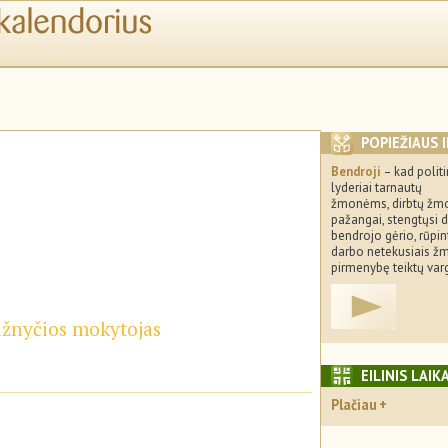
POPIEŽIAUS 
Bendroji
– kad politi
lyderiai tarnautų
žmonėms, dirbtų žm
pažangai, stengtųsi d
bendrojo gėrio, rūpin
darbo netekusiais ž
pirmenybę teiktų var
Bažnyčios mokytojas
EILINIS LAIK
Plačiau