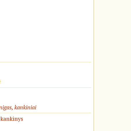
ė
unigas, kankiniai
 kankinys