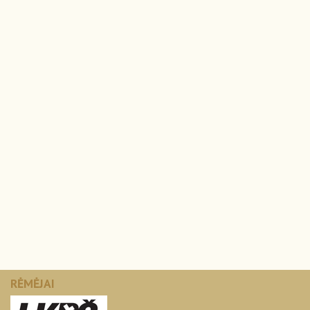
RĖMĖJAI