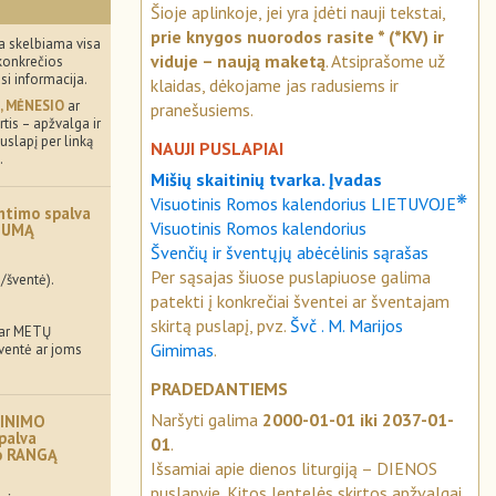
Šioje aplinkoje, jei yra įdėti nauji tekstai,
prie knygos nuorodos rasite * (*KV) ir
a skelbiama visa
viduje – naują maketą
. Atsiprašome už
konkrečios
usi informacija.
klaidas, dėkojame jas radusiems ir
, MĖNESIO
ar
pranešusiems.
tis – apžvalga ir
uslapį per linką
NAUJI PUSLAPIAI
.
Mišių skaitinių tvarka. Įvadas
❋
Visuotinis Romos kalendorius LIETUVOJE
ntimo spalva
Visuotinis Romos kalendorius
MUMĄ
Švenčių ir šventųjų abėcėlinis sąrašas
Per sąsajas šiuose puslapiuose galima
/šventė).
patekti į konkrečiai šventei ar šventajam
skirtą puslapį, pvz.
Švč . M. Marijos
 ar METŲ
Gimimas
.
šventė ar joms
PRADEDANTIEMS
Naršyti galima
2000-01-01 iki 2037-01-
INIMO
palva
01
.
mo RANGĄ
Išsamiai apie dienos liturgiją – DIENOS
puslapyje. Kitos lentelės skirtos apžvalgai.