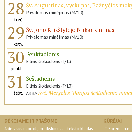
28
Šv. Augustinas, vyskupas, Bažnyčios mok
Privalomas minėjimas (M/10)
treč.
29
Šv. Jono Krikštytojo Nukankinimas
Privalomas minėjimas (M/10)
ketv.
30
Penktadienis
Eilinis šiokiadienis (f/13)
penkt.
31
Šeštadienis
Eilinis šiokiadienis (f/13)
Švč. Mergelės Marijos šeštadienio minė
šešt.
ARBA
DĖKOJAME IR PRAŠOME
KŪRĖJAI
Apie visus nuorodų netikslumus ar teksto klaidas
IT Sprendimas i