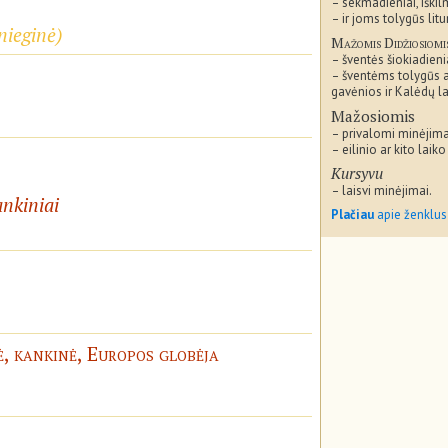
– sekmadieniai, iškil
– ir joms tolygūs litu
nieginė
)
Mažomis Didžiosiomi
– šventės šiokiadieni
– šventėms tolygūs 
gavėnios ir Kalėdų la
Mažosiomis
– privalomi minėjima
– eilinio ar kito laiko
Kursyvu
– laisvi minėjimai.
ankiniai
Plačiau
apie ženklus
, kankinė, Europos globėja