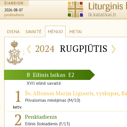
ŠIANDIEN:
2026-08-07
penktadienis
DIENA
SAVAITĖ
MĖNUO
METAI
‹
›
2024
RUGPJŪTIS
Eilinis laikas
B
E2
XVII eilinė savaitė
1
Šv. Alfonsas Marija Liguoris, vyskupas, 
Privalomas minėjimas (M/10)
ketv.
2
Penktadienis
Eilinis šiokiadienis (f/13)