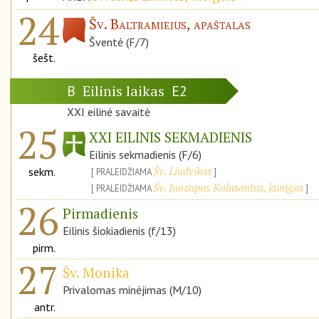
24
Šv. Baltramiejus, apaštalas
Šventė (F/7)
šešt.
Eilinis laikas
B
E2
XXI eilinė savaitė
25
XXI EILINIS SEKMADIENIS
Eilinis sekmadienis (F/6)
Šv. Liudvikas
sekm.
PRALEIDŽIAMA
Šv. Juozapas Kalasantas, kunigas
PRALEIDŽIAMA
26
Pirmadienis
Eilinis šiokiadienis (f/13)
pirm.
27
Šv. Monika
Privalomas minėjimas (M/10)
antr.