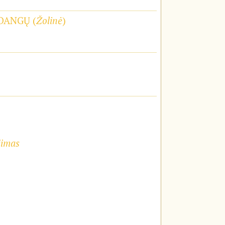
DANGŲ (
Žolinė
)
jimas