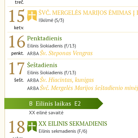
treč.
15
ŠVČ. MERGELĖS MARIJOS ĖMIMAS Į 
Iškilmė (S/3)
ketv.
16
Penktadienis
Eilinis šiokiadienis (f/13)
Šv. Steponas Vengras
penkt.
ARBA
17
Šeštadienis
Eilinis šiokiadienis (f/13)
Šv. Hiacintas, kunigas
šešt.
ARBA
Švč. Mergelės Marijos šeštadienio minė
ARBA
Eilinis laikas
B
E2
XX eilinė savaitė
18
XX EILINIS SEKMADIENIS
Eilinis sekmadienis (F/6)