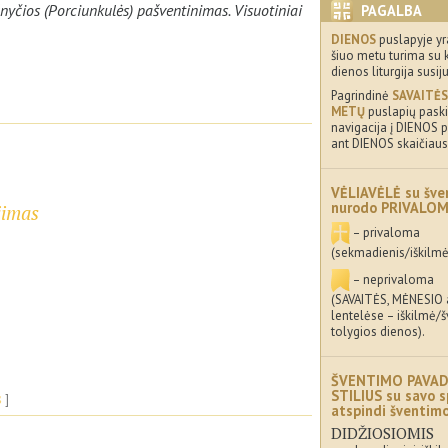
žnyčios (Porciunkulės) pašventinimas. Visuotiniai
PAGALBA
DIENOS
puslapyje yr
šiuo metu turima su 
dienos liturgija susij
Pagrindinė
SAVAITĖS
METŲ
puslapių paskir
navigacija į DIENOS p
ant DIENOS skaičiaus
VĖLIAVĖLĖ su šve
nurodo PRIVALO
jimas
– privaloma
(sekmadienis/iškilmė
– neprivaloma
(SAVAITĖS, MĖNESIO
lentelėse – iškilmė/
tolygios dienos).
ŠVENTIMO PAVAD
STILIUS su savo s
s
atspindi šventi
DIDŽIOSIOMIS