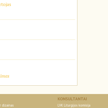
ytojas
jimas
KONSULTANTAI
r dizainas
LVK Liturgijos komisija