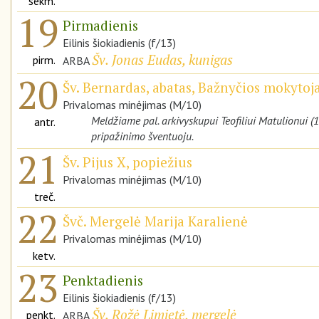
sekm.
19
Pirmadienis
Eilinis šiokiadienis (f/13)
Šv. Jonas Eudas, kunigas
pirm.
ARBA
20
Šv. Bernardas, abatas, Bažnyčios mokytoj
Privalomas minėjimas (M/10)
Meldžiame pal. arkivyskupui Teofiliui Matulionui 
antr.
pripažinimo šventuoju.
21
Šv. Pijus X, popiežius
Privalomas minėjimas (M/10)
treč.
22
Švč. Mergelė Marija Karalienė
Privalomas minėjimas (M/10)
ketv.
23
Penktadienis
Eilinis šiokiadienis (f/13)
Šv. Rožė Limietė, mergelė
penkt.
ARBA