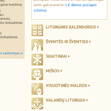
mės;
Jums gali praversti
LK dienos puslapio
rginiai šventimai.
schema
.
s
ais;
advento,
iko šiokiadieniai.
LITURGINIS KALENDORIUS
i;
 šiokiadieniai.
ŠVENTĖS IR ŠVENTIEJI
 ir santrumpas »»
SKAITINIAI
MIŠIOS
VISUOTINĖS MALDOS
VALANDŲ LITURGIJA