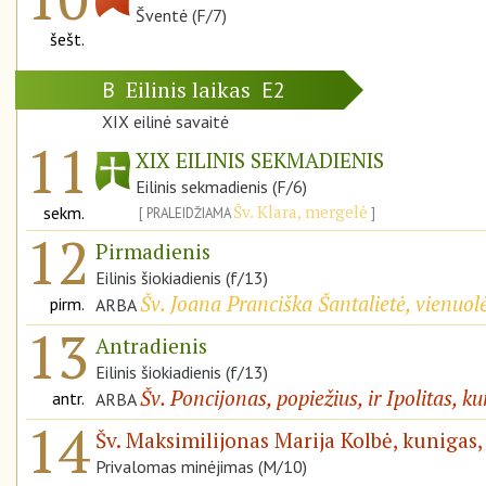
Šventė (F/7)
šešt.
Eilinis laikas
B
E2
XIX eilinė savaitė
11
XIX EILINIS SEKMADIENIS
Eilinis sekmadienis (F/6)
Šv. Klara, mergelė
sekm.
PRALEIDŽIAMA
12
Pirmadienis
Eilinis šiokiadienis (f/13)
Šv. Joana Pranciška Šantalietė, vienuol
pirm.
ARBA
13
Antradienis
Eilinis šiokiadienis (f/13)
Šv. Poncijonas, popiežius, ir Ipolitas, k
antr.
ARBA
14
Šv. Maksimilijonas Marija Kolbė, kunigas,
Privalomas minėjimas (M/10)