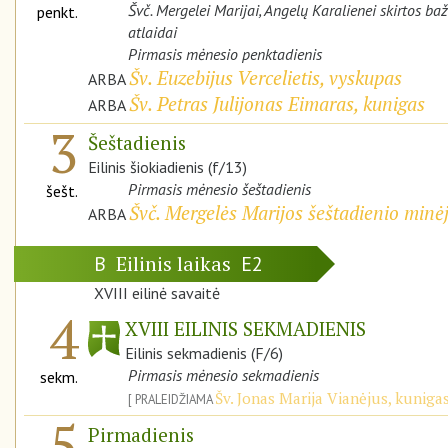
Švč. Mergelei Marijai, Angelų Karalienei skirtos ba
penkt.
atlaidai
Pirmasis mėnesio penktadienis
Šv. Euzebijus Vercelietis, vyskupas
ARBA
Šv. Petras Julijonas Eimaras, kunigas
ARBA
3
Šeštadienis
Eilinis šiokiadienis (f/13)
Pirmasis mėnesio šeštadienis
šešt.
Švč. Mergelės Marijos šeštadienio minė
ARBA
Eilinis laikas
B
E2
XVIII eilinė savaitė
4
XVIII EILINIS SEKMADIENIS
Eilinis sekmadienis (F/6)
Pirmasis mėnesio sekmadienis
sekm.
Šv. Jonas Marija Vianėjus, kuniga
PRALEIDŽIAMA
5
Pirmadienis