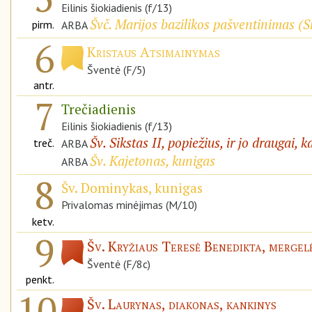
Eilinis šiokiadienis (f/13)
Švč. Marijos bazilikos pašventinimas (
S
pirm.
ARBA
6
Kristaus Atsimainymas
Šventė (F/5)
antr.
7
Trečiadienis
Eilinis šiokiadienis (f/13)
Šv. Sikstas II, popiežius, ir jo draugai, k
treč.
ARBA
Šv. Kajetonas, kunigas
ARBA
8
Šv. Dominykas, kunigas
Privalomas minėjimas (M/10)
ketv.
9
Šv. Kryžiaus Teresė Benedikta, mergelė
Šventė (F/8c)
penkt.
10
Šv. Laurynas, diakonas, kankinys