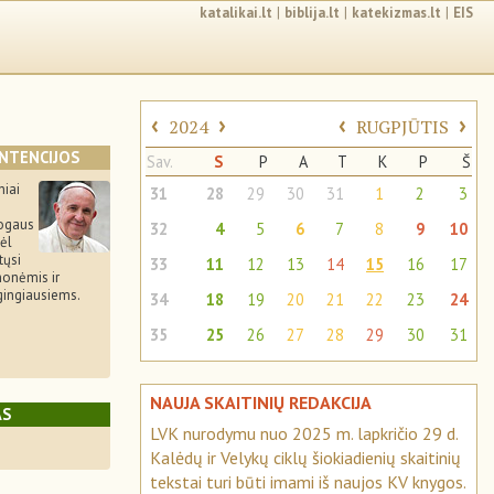
katalikai.lt
|
biblija.lt
|
katekizmas.lt
|
EIS
‹
›
‹
›
2024
RUGPJŪTIS
INTENCIJOS
Sav.
S
P
A
T
K
P
Š
niai
31
28
29
30
31
1
2
3
ogaus
32
4
5
6
7
8
9
10
ėl
tųsi
33
11
12
13
14
15
16
17
monėmis ir
gingiausiems.
34
18
19
20
21
22
23
24
35
25
26
27
28
29
30
31
NAUJA SKAITINIŲ REDAKCIJA
AS
LVK nurodymu nuo 2025 m. lapkričio 29 d.
Kalėdų ir Velykų ciklų šiokiadienių skaitinių
tekstai turi būti imami iš naujos KV knygos.