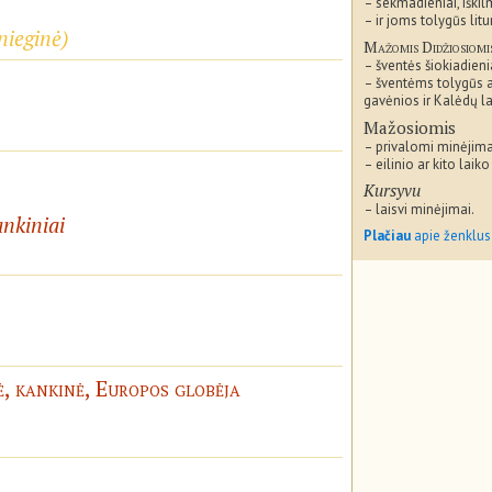
– sekmadieniai, iškil
– ir joms tolygūs litu
nieginė
)
Mažomis Didžiosiomi
– šventės šiokiadieni
– šventėms tolygūs 
gavėnios ir Kalėdų la
Mažosiomis
– privalomi minėjima
– eilinio ar kito laiko
Kursyvu
– laisvi minėjimai.
ankiniai
Plačiau
apie ženklus
, kankinė, Europos globėja