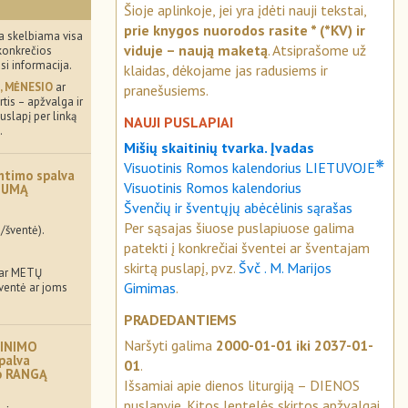
Šioje aplinkoje, jei yra įdėti nauji tekstai,
prie knygos nuorodos rasite * (*KV) ir
a skelbiama visa
viduje – naują maketą
. Atsiprašome už
konkrečios
usi informacija.
klaidas, dėkojame jas radusiems ir
, MĖNESIO
ar
pranešusiems.
tis – apžvalga ir
uslapį per linką
NAUJI PUSLAPIAI
.
Mišių skaitinių tvarka. Įvadas
❋
Visuotinis Romos kalendorius LIETUVOJE
ntimo spalva
Visuotinis Romos kalendorius
MUMĄ
Švenčių ir šventųjų abėcėlinis sąrašas
Per sąsajas šiuose puslapiuose galima
/šventė).
patekti į konkrečiai šventei ar šventajam
skirtą puslapį, pvz.
Švč . M. Marijos
 ar METŲ
Gimimas
.
šventė ar joms
PRADEDANTIEMS
Naršyti galima
2000-01-01 iki 2037-01-
INIMO
palva
01
.
mo RANGĄ
Išsamiai apie dienos liturgiją – DIENOS
puslapyje. Kitos lentelės skirtos apžvalgai.