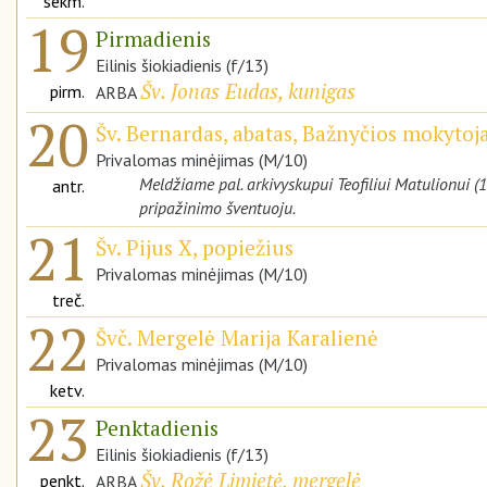
sekm.
19
Pirmadienis
Eilinis šiokiadienis (f/13)
Šv. Jonas Eudas, kunigas
pirm.
ARBA
20
Šv. Bernardas, abatas, Bažnyčios mokytoj
Privalomas minėjimas (M/10)
Meldžiame pal. arkivyskupui Teofiliui Matulionui 
antr.
pripažinimo šventuoju.
21
Šv. Pijus X, popiežius
Privalomas minėjimas (M/10)
treč.
22
Švč. Mergelė Marija Karalienė
Privalomas minėjimas (M/10)
ketv.
23
Penktadienis
Eilinis šiokiadienis (f/13)
Šv. Rožė Limietė, mergelė
penkt.
ARBA