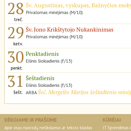
28
Šv. Augustinas, vyskupas, Bažnyčios mok
Privalomas minėjimas (M/10)
treč.
29
Šv. Jono Krikštytojo Nukankinimas
Privalomas minėjimas (M/10)
ketv.
30
Penktadienis
Eilinis šiokiadienis (f/13)
penkt.
31
Šeštadienis
Eilinis šiokiadienis (f/13)
Švč. Mergelės Marijos šeštadienio minė
šešt.
ARBA
DĖKOJAME IR PRAŠOME
KŪRĖJAI
Apie visus nuorodų netikslumus ar teksto klaidas
IT Sprendimas i