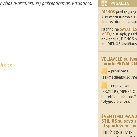
žnyčios (Porciunkulės) pašventinimas. Visuotiniai
PAGALBA
DIENOS
puslapyje yr
šiuo metu turima su 
dienos liturgija susij
Pagrindinė
SAVAITĖS
METŲ
puslapių paskir
navigacija į DIENOS p
ant DIENOS skaičiaus
VĖLIAVĖLĖ su šve
nurodo PRIVALO
jimas
– privaloma
(sekmadienis/iškilmė
– neprivaloma
(SAVAITĖS, MĖNESIO
lentelėse – iškilmė/
tolygios dienos).
ŠVENTIMO PAVAD
STILIUS su savo s
s
atspindi šventi
DIDŽIOSIOMIS