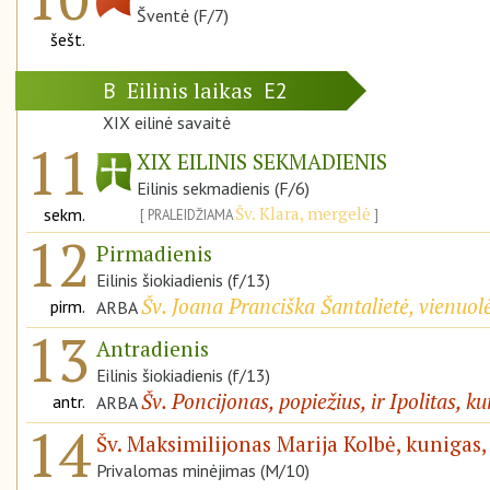
Šventė (F/7)
šešt.
Eilinis laikas
B
E2
XIX eilinė savaitė
11
XIX EILINIS SEKMADIENIS
Eilinis sekmadienis (F/6)
Šv. Klara, mergelė
sekm.
PRALEIDŽIAMA
12
Pirmadienis
Eilinis šiokiadienis (f/13)
Šv. Joana Pranciška Šantalietė, vienuol
pirm.
ARBA
13
Antradienis
Eilinis šiokiadienis (f/13)
Šv. Poncijonas, popiežius, ir Ipolitas, k
antr.
ARBA
14
Šv. Maksimilijonas Marija Kolbė, kunigas,
Privalomas minėjimas (M/10)