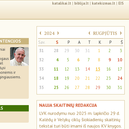
katalikai.lt
|
biblija.lt
|
katekizmas.lt
|
EIS
‹
›
‹
›
2024
RUGPJŪTIS
INTENCIJOS
Sav.
S
P
A
T
K
P
Š
niai
31
28
29
30
31
1
2
3
ogaus
32
4
5
6
7
8
9
10
ėl
tųsi
33
11
12
13
14
15
16
17
monėmis ir
gingiausiems.
34
18
19
20
21
22
23
24
35
25
26
27
28
29
30
31
NAUJA SKAITINIŲ REDAKCIJA
AS
LVK nurodymu nuo 2025 m. lapkričio 29 d.
Kalėdų ir Velykų ciklų šiokiadienių skaitinių
tekstai turi būti imami iš naujos KV knygos.