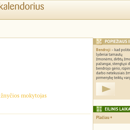
POPIEŽIAUS 
Bendroji
– kad politi
lyderiai tarnautų
žmonėms, dirbtų žm
pažangai, stengtųsi d
bendrojo gėrio, rūpin
darbo netekusiais ž
pirmenybę teiktų var
Bažnyčios mokytojas
EILINIS LAIK
Plačiau