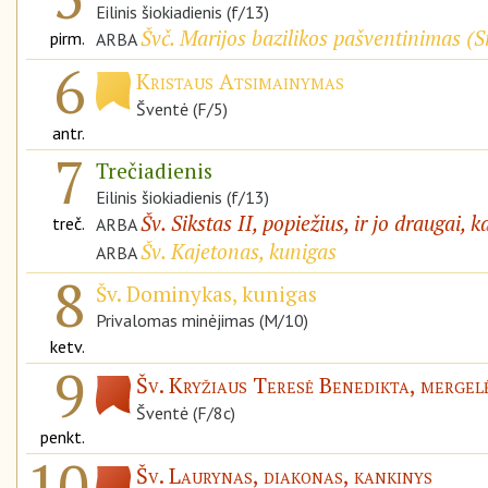
Eilinis šiokiadienis (f/13)
Švč. Marijos bazilikos pašventinimas (
S
pirm.
ARBA
6
Kristaus Atsimainymas
Šventė (F/5)
antr.
7
Trečiadienis
Eilinis šiokiadienis (f/13)
Šv. Sikstas II, popiežius, ir jo draugai, k
treč.
ARBA
Šv. Kajetonas, kunigas
ARBA
8
Šv. Dominykas, kunigas
Privalomas minėjimas (M/10)
ketv.
9
Šv. Kryžiaus Teresė Benedikta, mergelė
Šventė (F/8c)
penkt.
10
Šv. Laurynas, diakonas, kankinys