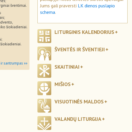
mės;
Jums gali praversti
LK dienos puslapio
rginiai šventimai.
schema
.
s
ais;
advento,
iko šiokiadieniai.
LITURGINIS KALENDORIUS
i;
 šiokiadieniai.
ŠVENTĖS IR ŠVENTIEJI
 ir santrumpas »»
SKAITINIAI
MIŠIOS
VISUOTINĖS MALDOS
VALANDŲ LITURGIJA