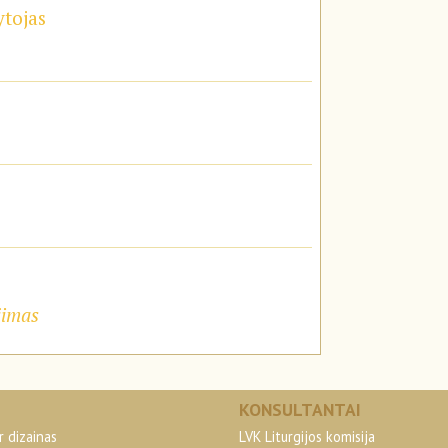
ytojas
jimas
KONSULTANTAI
r dizainas
LVK Liturgijos komisija