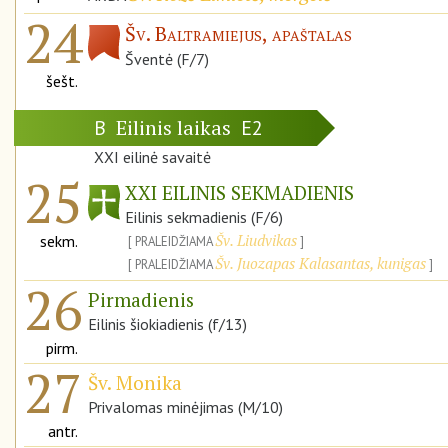
24
Šv. Baltramiejus, apaštalas
Šventė (F/7)
šešt.
Eilinis laikas
B
E2
XXI eilinė savaitė
25
XXI EILINIS SEKMADIENIS
Eilinis sekmadienis (F/6)
Šv. Liudvikas
sekm.
PRALEIDŽIAMA
Šv. Juozapas Kalasantas, kunigas
PRALEIDŽIAMA
26
Pirmadienis
Eilinis šiokiadienis (f/13)
pirm.
27
Šv. Monika
Privalomas minėjimas (M/10)
antr.