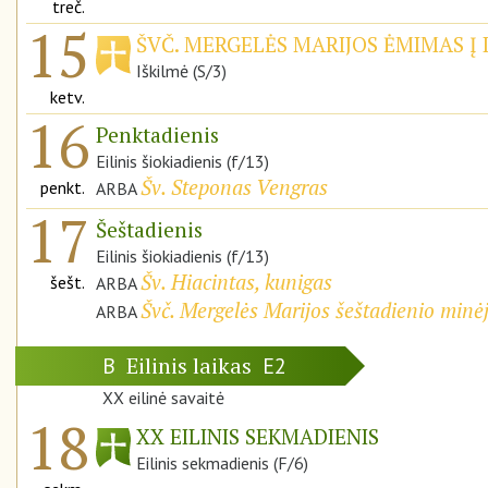
treč.
15
ŠVČ. MERGELĖS MARIJOS ĖMIMAS Į 
Iškilmė (S/3)
ketv.
16
Penktadienis
Eilinis šiokiadienis (f/13)
Šv. Steponas Vengras
penkt.
ARBA
17
Šeštadienis
Eilinis šiokiadienis (f/13)
Šv. Hiacintas, kunigas
šešt.
ARBA
Švč. Mergelės Marijos šeštadienio minė
ARBA
Eilinis laikas
B
E2
XX eilinė savaitė
18
XX EILINIS SEKMADIENIS
Eilinis sekmadienis (F/6)