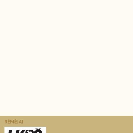
RĖMĖJAI