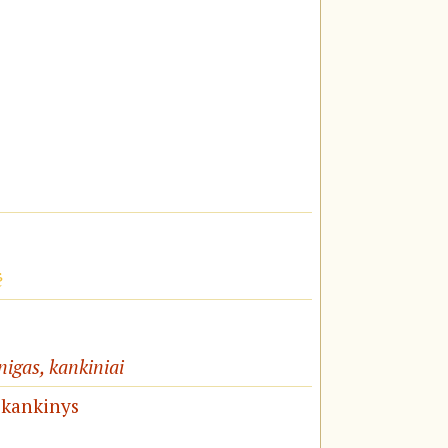
ė
unigas, kankiniai
 kankinys