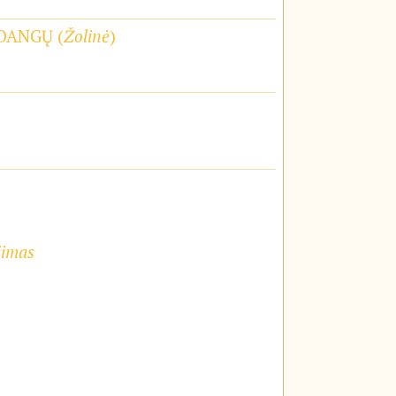
DANGŲ (
Žolinė
)
jimas