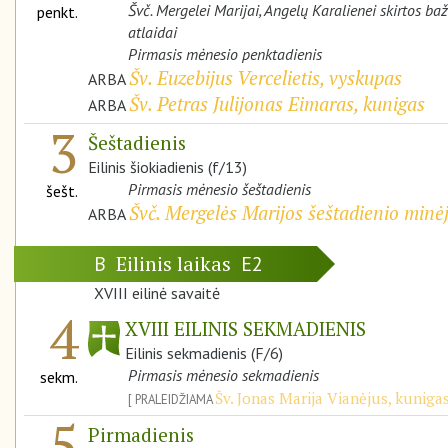
Švč. Mergelei Marijai, Angelų Karalienei skirtos ba
penkt.
atlaidai
Pirmasis mėnesio penktadienis
Šv. Euzebijus Vercelietis, vyskupas
ARBA
Šv. Petras Julijonas Eimaras, kunigas
ARBA
3
Šeštadienis
Eilinis šiokiadienis (f/13)
Pirmasis mėnesio šeštadienis
šešt.
Švč. Mergelės Marijos šeštadienio minė
ARBA
Eilinis laikas
B
E2
XVIII eilinė savaitė
4
XVIII EILINIS SEKMADIENIS
Eilinis sekmadienis (F/6)
Pirmasis mėnesio sekmadienis
sekm.
Šv. Jonas Marija Vianėjus, kuniga
PRALEIDŽIAMA
5
Pirmadienis