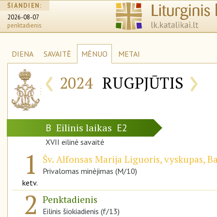
ŠIANDIEN:
2026-08-07
penktadienis
DIENA
SAVAITĖ
MĖNUO
METAI
‹
›
2024
RUGPJŪTIS
Eilinis laikas
B
E2
XVII eilinė savaitė
1
Šv. Alfonsas Marija Liguoris, vyskupas, 
Privalomas minėjimas (M/10)
ketv.
2
Penktadienis
Eilinis šiokiadienis (f/13)