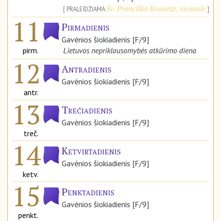
Šv. Pranciška Romietė, vienuolė
PRALEIDŽIAMA
11
Pirmadienis
Gavėnios šiokiadienis [F/9]
pirm.
Lietuvos nepriklausomybės atkūrimo diena
12
Antradienis
Gavėnios šiokiadienis [F/9]
antr.
13
Trečiadienis
Gavėnios šiokiadienis [F/9]
treč.
14
Ketvirtadienis
Gavėnios šiokiadienis [F/9]
ketv.
15
Penktadienis
Gavėnios šiokiadienis [F/9]
penkt.