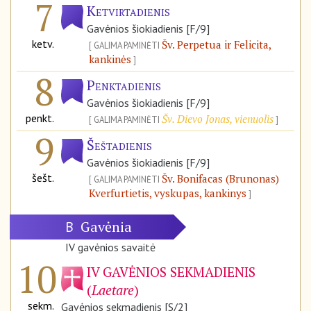
7
Ketvirtadienis
Gavėnios šiokiadienis [F/9]
ketv.
Šv. Perpetua ir Felicita,
GALIMA PAMINĖTI
kankinės
8
Penktadienis
Gavėnios šiokiadienis [F/9]
penkt.
Šv. Dievo Jonas, vienuolis
GALIMA PAMINĖTI
9
Šeštadienis
Gavėnios šiokiadienis [F/9]
šešt.
Šv. Bonifacas (Brunonas)
GALIMA PAMINĖTI
Kverfurtietis, vyskupas, kankinys
Gavėnia
B
IV gavėnios savaitė
10
IV GAVĖNIOS SEKMADIENIS
(
Laetare
)
sekm.
Gavėnios sekmadienis [S/2]