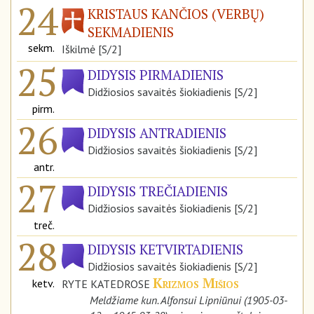
24
KRISTAUS KANČIOS (VERBŲ)
SEKMADIENIS
sekm.
Iškilmė [S/2]
25
DIDYSIS PIRMADIENIS
Didžiosios savaitės šiokiadienis [S/2]
pirm.
26
DIDYSIS ANTRADIENIS
Didžiosios savaitės šiokiadienis [S/2]
antr.
27
DIDYSIS TREČIADIENIS
Didžiosios savaitės šiokiadienis [S/2]
treč.
28
DIDYSIS KETVIRTADIENIS
Didžiosios savaitės šiokiadienis [S/2]
Krizmos Mišios
ketv.
RYTE KATEDROSE
Meldžiame kun. Alfonsui Lipniūnui (1905-03-