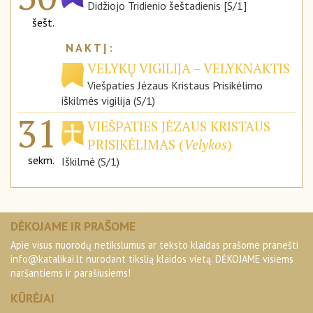
Didžiojo Tridienio šeštadienis [S/1]
šešt.
VELYKŲ VIGILIJA – VELYKNAKTIS
Viešpaties Jėzaus Kristaus Prisikėlimo
iškilmės vigilija (S/1)
31
VIEŠPATIES JĖZAUS KRISTAUS
PRISIKĖLIMAS (
Velykos
)
sekm.
Iškilmė (S/1)
DĖKOJAME IR PRAŠOME
Apie visus nuorodų netikslumus ar teksto klaidas prašome pranešti
info@katalikai.lt
nurodant tikslią klaidos vietą. DĖKOJAME visiems
naršantiems ir parašiusiems!
KŪRĖJAI