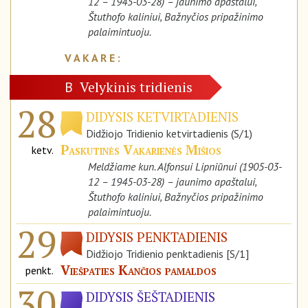
12 – 1945-03-28) – jaunimo apaštalui,
Štuthofo kaliniui, Bažnyčios pripažinimo
palaimintuoju.
Velykinis tridienis
B
28
DIDYSIS KETVIRTADIENIS
Didžiojo Tridienio ketvirtadienis (S/1)
Paskutinės Vakarienės Mišios
ketv.
Meldžiame kun. Alfonsui Lipniūnui (1905-03-
12 – 1945-03-28) – jaunimo apaštalui,
Štuthofo kaliniui, Bažnyčios pripažinimo
palaimintuoju.
29
DIDYSIS PENKTADIENIS
Didžiojo Tridienio penktadienis [S/1]
Viešpaties Kančios pamaldos
penkt.
30
DIDYSIS ŠEŠTADIENIS