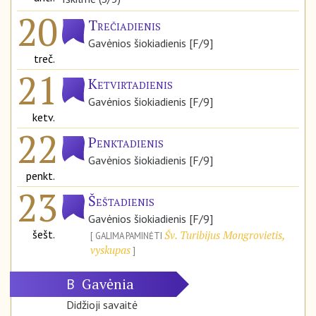
20
Trečiadienis
Gavėnios šiokiadienis [F/9]
treč.
21
Ketvirtadienis
Gavėnios šiokiadienis [F/9]
ketv.
22
Penktadienis
Gavėnios šiokiadienis [F/9]
penkt.
23
Šeštadienis
Gavėnios šiokiadienis [F/9]
šešt.
Šv. Turibijus Mongrovietis,
GALIMA PAMINĖTI
vyskupas
Gavėnia
B
Didžioji savaitė