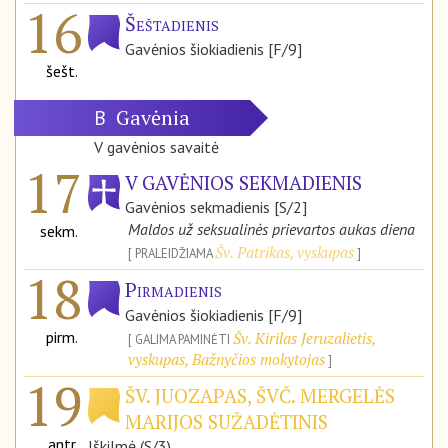
16
Šeštadienis
Gavėnios šiokiadienis [F/9]
šešt.
Gavėnia
B
V gavėnios savaitė
17
V GAVĖNIOS SEKMADIENIS
Gavėnios sekmadienis [S/2]
Maldos už seksualinės prievartos aukas diena
sekm.
Šv. Patrikas, vyskupas
PRALEIDŽIAMA
18
Pirmadienis
Gavėnios šiokiadienis [F/9]
pirm.
Šv. Kirilas Jeruzalietis,
GALIMA PAMINĖTI
vyskupas, Bažnyčios mokytojas
19
ŠV. JUOZAPAS, ŠVČ. MERGELĖS
MARIJOS SUŽADĖTINIS
antr.
Iškilmė (S/3)