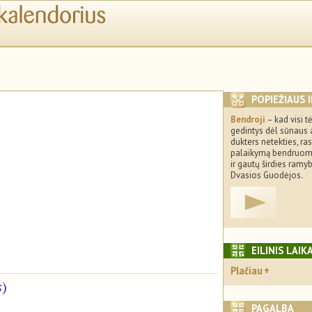
POPIEŽIAUS 
Bendroji
– kad visi tė
gedintys dėl sūnaus 
dukters netekties, ra
palaikymą bendruom
ir gautų širdies ramyb
Dvasios Guodėjos.
EILINIS LAIK
Plačiau
s
)
PAGALBA