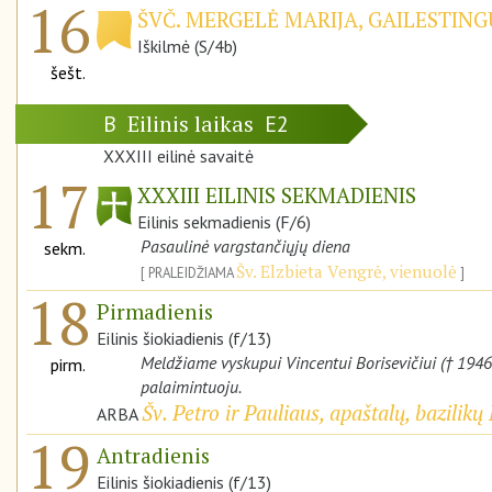
16
ŠVČ. MERGELĖ MARIJA, GAILESTI
Iškilmė (S/4b)
šešt.
Eilinis laikas
B
E2
XXXIII eilinė savaitė
17
XXXIII EILINIS SEKMADIENIS
Eilinis sekmadienis (F/6)
Pasaulinė vargstančiųjų diena
sekm.
Šv. Elzbieta Vengrė, vienuolė
PRALEIDŽIAMA
18
Pirmadienis
Eilinis šiokiadienis (f/13)
Meldžiame vyskupui Vincentui Borisevičiui († 1946
pirm.
palaimintuoju.
Šv. Petro ir Pauliaus, apaštalų, bazilik
ARBA
19
Antradienis
Eilinis šiokiadienis (f/13)