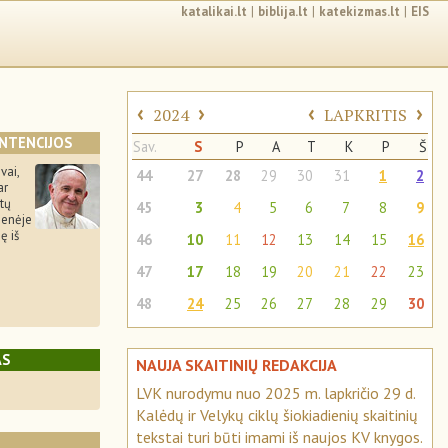
katalikai.lt
|
biblija.lt
|
katekizmas.lt
|
EIS
‹
›
‹
›
2024
LAPKRITIS
INTENCIJOS
Sav.
S
P
A
T
K
P
Š
vai,
44
27
28
29
30
31
1
2
ar
stų
45
3
4
5
6
7
8
9
enėje
ę iš
46
10
11
12
13
14
15
16
47
17
18
19
20
21
22
23
48
24
25
26
27
28
29
30
AS
NAUJA SKAITINIŲ REDAKCIJA
LVK nurodymu nuo 2025 m. lapkričio 29 d.
Kalėdų ir Velykų ciklų šiokiadienių skaitinių
tekstai turi būti imami iš naujos KV knygos.