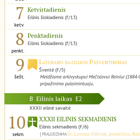
7
Ketvirtadienis
Eilinis šiokiadienis (f/13)
ketv.
8
Penktadienis
Eilinis šiokiadienis (f/13)
penkt.
9
Laterano bazilikos Pašventinimas
Šventė (F/5)
šešt.
Meldžiame arkivyskupui Mečislovui Reiniui (1884-0
pripažinimo palaimintuoju.
Eilinis laikas
B
E2
XXXII eilinė savaitė
10
XXXII EILINIS SEKMADIENIS
Eilinis sekmadienis (F/6)
Šv. Leonas Didysis, popiežius, B
sekm.
PRALEIDŽIAMA