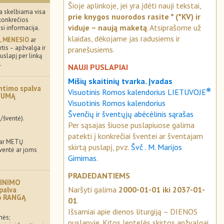
Šioje aplinkoje, jei yra įdėti nauji tekstai,
a skelbiama visa
prie knygos nuorodos rasite * (*KV) ir
konkrečios
viduje – naują maketą
. Atsiprašome už
usi informacija.
klaidas, dėkojame jas radusiems ir
, MĖNESIO
ar
tis – apžvalga ir
pranešusiems.
uslapį per linką
.
NAUJI PUSLAPIAI
Mišių skaitinių tvarka. Įvadas
ntimo spalva
❋
Visuotinis Romos kalendorius LIETUVOJE
MUMĄ
Visuotinis Romos kalendorius
Švenčių ir šventųjų abėcėlinis sąrašas
/šventė).
Per sąsajas šiuose puslapiuose galima
patekti į konkrečiai šventei ar šventajam
 ar METŲ
skirtą puslapį, pvz.
Švč . M. Marijos
šventė ar joms
Gimimas
.
PRADEDANTIEMS
INIMO
Naršyti galima
2000-01-01 iki 2037-01-
palva
mo RANGĄ
01
.
Išsamiai apie dienos liturgiją – DIENOS
mės;
puslapyje. Kitos lentelės skirtos apžvalgai.