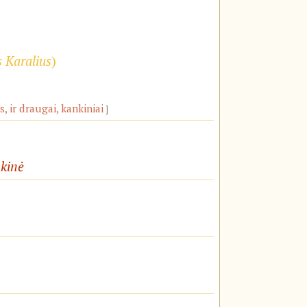
s Karalius
)
, ir draugai, kankiniai
nkinė