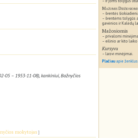
– ir joms tolygūs litu
Mažomis Didžiosiomi
– šventės šiokiadieni
– šventėms tolygūs 
gavėnios ir Kalėdų la
Mažosiomis
– privalomi minėjima
– eilinio ar kito laiko
Kursyvu
– laisvi minėjimai.
Plačiau
apie ženklus
2-05 – 1953-11-08), kankiniui, Bažnyčios
ažnyčios mokytojas