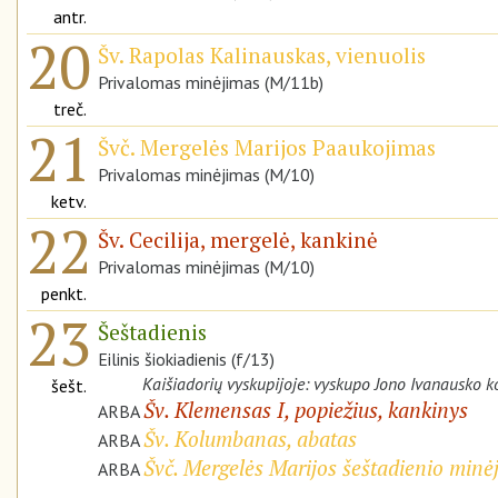
antr.
20
Šv. Rapolas Kalinauskas, vienuolis
Privalomas minėjimas (M/11b)
treč.
21
Švč. Mergelės Marijos Paaukojimas
Privalomas minėjimas (M/10)
ketv.
22
Šv. Cecilija, mergelė, kankinė
Privalomas minėjimas (M/10)
penkt.
23
Šeštadienis
Eilinis šiokiadienis (f/13)
Kaišiadorių vyskupijoje: vyskupo Jono Ivanausko 
šešt.
Šv. Klemensas I, popiežius, kankinys
ARBA
Šv. Kolumbanas, abatas
ARBA
Švč. Mergelės Marijos šeštadienio minė
ARBA