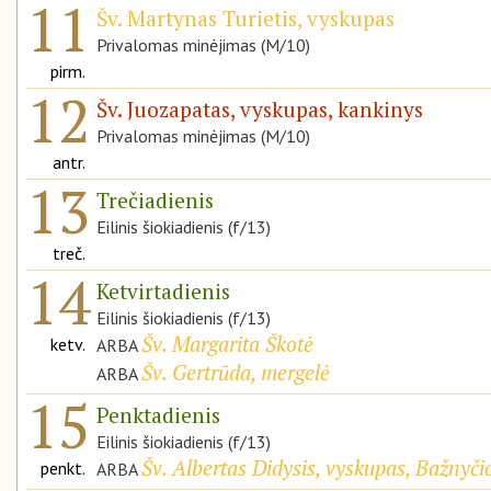
11
Šv. Martynas Turietis, vyskupas
Privalomas minėjimas (M/10)
pirm.
12
Šv. Juozapatas, vyskupas, kankinys
Privalomas minėjimas (M/10)
antr.
13
Trečiadienis
Eilinis šiokiadienis (f/13)
treč.
14
Ketvirtadienis
Eilinis šiokiadienis (f/13)
Šv. Margarita Škotė
ketv.
ARBA
Šv. Gertrūda, mergelė
ARBA
15
Penktadienis
Eilinis šiokiadienis (f/13)
Šv. Albertas Didysis, vyskupas, Bažnyč
penkt.
ARBA