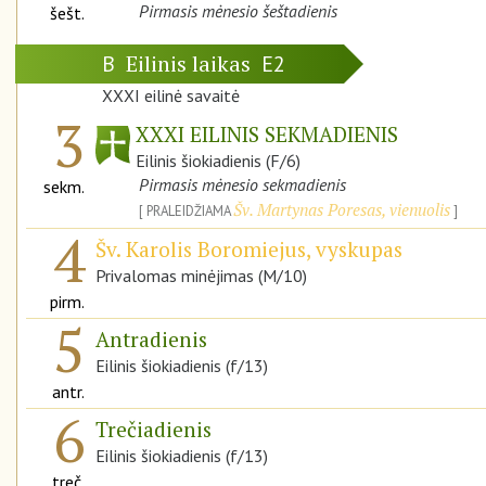
Pirmasis mėnesio šeštadienis
šešt.
Eilinis laikas
B
E2
XXXI eilinė savaitė
3
XXXI EILINIS SEKMADIENIS
Eilinis šiokiadienis (F/6)
Pirmasis mėnesio sekmadienis
sekm.
Šv. Martynas Poresas, vienuolis
PRALEIDŽIAMA
4
Šv. Karolis Boromiejus, vyskupas
Privalomas minėjimas (M/10)
pirm.
5
Antradienis
Eilinis šiokiadienis (f/13)
antr.
6
Trečiadienis
Eilinis šiokiadienis (f/13)
treč.