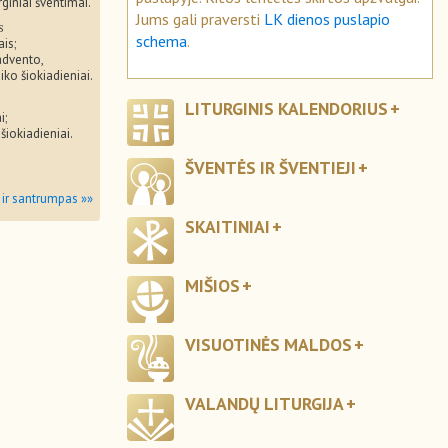
rginiai šventimai.
Jums gali praversti
LK dienos puslapio
s
schema
.
ais;
advento,
iko šiokiadieniai.
LITURGINIS KALENDORIUS
i;
 šiokiadieniai.
ŠVENTĖS IR ŠVENTIEJI
 ir santrumpas »»
SKAITINIAI
MIŠIOS
VISUOTINĖS MALDOS
VALANDŲ LITURGIJA