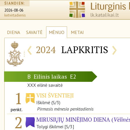
ŠIANDIEN:
2026-08-06
ketvirtadienis
DIENA
SAVAITĖ
MĖNUO
METAI
‹
›
2024
LAPKRITIS
Eilinis laikas
B
E2
XXX eilinė savaitė
1
VISI ŠVENTIEJI
Iškilmė (S/3)
Pirmasis mėnesio penktadienis
penkt.
2
MIRUSIŲJŲ MINĖJIMO DIENA (
Vėlinė
Tolygi iškilmei [S/3]