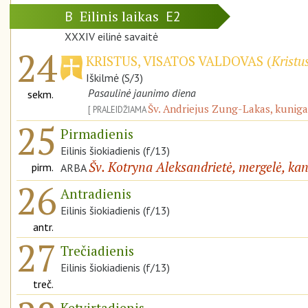
Eilinis laikas
B
E2
XXXIV eilinė savaitė
24
KRISTUS, VISATOS VALDOVAS (
Kristu
Iškilmė (S/3)
Pasaulinė jaunimo diena
sekm.
Šv. Andriejus Zung-Lakas, kunigas
PRALEIDŽIAMA
25
Pirmadienis
Eilinis šiokiadienis (f/13)
Šv. Kotryna Aleksandrietė, mergelė, ka
pirm.
ARBA
26
Antradienis
Eilinis šiokiadienis (f/13)
antr.
27
Trečiadienis
Eilinis šiokiadienis (f/13)
treč.
Ketvirtadienis