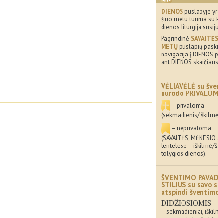
DIENOS
puslapyje yr
šiuo metu turima su 
dienos liturgija susij
Pagrindinė
SAVAITĖS
METŲ
puslapių paskir
navigacija į DIENOS p
ant DIENOS skaičiaus
VĖLIAVĖLĖ su šve
nurodo PRIVALO
– privaloma
(sekmadienis/iškilmė
– neprivaloma
(SAVAITĖS, MĖNESIO
lentelėse – iškilmė/
tolygios dienos).
ŠVENTIMO PAVAD
STILIUS su savo s
atspindi šventi
DIDŽIOSIOMIS
– sekmadieniai, iškil