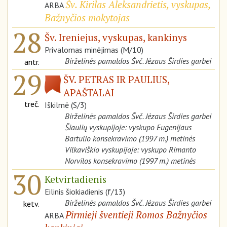
Šv. Kirilas Aleksandrietis, vyskupas,
ARBA
Bažnyčios mokytojas
28
Šv. Ireniejus, vyskupas, kankinys
Privalomas minėjimas (M/10)
Birželinės pamaldos Švč. Jėzaus Širdies garbei
antr.
29
ŠV. PETRAS IR PAULIUS,
APAŠTALAI
treč.
Iškilmė (S/3)
Birželinės pamaldos Švč. Jėzaus Širdies garbei
Šiaulių vyskupijoje: vyskupo Eugenijaus
Bartulio konsekravimo (1997 m.) metinės
Vilkaviškio vyskupijoje: vyskupo Rimanto
Norvilos konsekravimo (1997 m.) metinės
30
Ketvirtadienis
Eilinis šiokiadienis (f/13)
Birželinės pamaldos Švč. Jėzaus Širdies garbei
ketv.
Pirmieji šventieji Romos Bažnyčios
ARBA