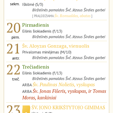
sekm.
Iškilmė (S/3)
Birželinės pamaldos Švč. Jėzaus Širdies garbei
Šv. Romualdas, abatas
PRALEIDŽIAMA
20
Pirmadienis
Eilinis šiokiadienis (f/13)
Birželinės pamaldos Švč. Jėzaus Širdies garbei
pirm.
21
Šv. Aloyzas Gonzaga, vienuolis
Privalomas minėjimas (M/10)
Birželinės pamaldos Švč. Jėzaus Širdies garbei
antr.
22
Trečiadienis
Eilinis šiokiadienis (f/13)
Birželinės pamaldos Švč. Jėzaus Širdies garbei
treč.
Šv. Paulinas Nolietis, vyskupas
ARBA
Šv. Jonas Fišeris, vyskupas, ir Tomas
ARBA
Moras, kankiniai
23
ŠV. JONO KRIKŠTYTOJO GIMIMAS