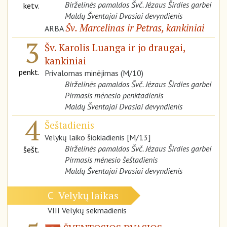
Birželinės pamaldos Švč. Jėzaus Širdies garbei
ketv.
Maldų Šventajai Dvasiai devyndienis
Šv. Marcelinas ir Petras, kankiniai
ARBA
3
Šv. Karolis Luanga ir jo draugai,
kankiniai
penkt.
Privalomas minėjimas (M/10)
Birželinės pamaldos Švč. Jėzaus Širdies garbei
Pirmasis mėnesio penktadienis
Maldų Šventajai Dvasiai devyndienis
4
Šeštadienis
Velykų laiko šiokiadienis [M/13]
Birželinės pamaldos Švč. Jėzaus Širdies garbei
šešt.
Pirmasis mėnesio šeštadienis
Maldų Šventajai Dvasiai devyndienis
Velykų laikas
C
VIII Velykų sekmadienis