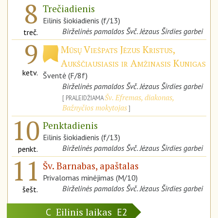
8
Trečiadienis
Eilinis šiokiadienis (f/13)
Birželinės pamaldos Švč. Jėzaus Širdies garbei
treč.
9
Mūsų Viešpats Jėzus Kristus,
Aukščiausiasis ir Amžinasis Kunigas
ketv.
Šventė (F/8f)
Birželinės pamaldos Švč. Jėzaus Širdies garbei
Šv. Efremas, diakonas,
PRALEIDŽIAMA
Bažnyčios mokytojas
10
Penktadienis
Eilinis šiokiadienis (f/13)
Birželinės pamaldos Švč. Jėzaus Širdies garbei
penkt.
11
Šv. Barnabas, apaštalas
Privalomas minėjimas (M/10)
Birželinės pamaldos Švč. Jėzaus Širdies garbei
šešt.
Eilinis laikas
C
E2