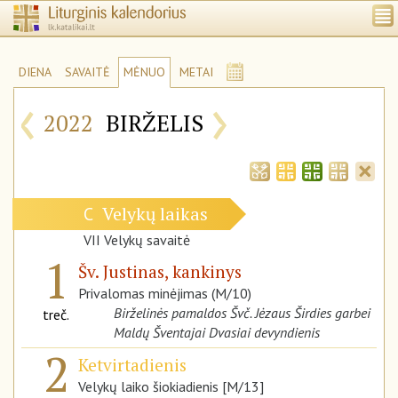
DIENA
SAVAITĖ
MĖNUO
METAI
‹
›
2022
BIRŽELIS
Velykų laikas
C
VII Velykų savaitė
1
Šv. Justinas, kankinys
Privalomas minėjimas (M/10)
Birželinės pamaldos Švč. Jėzaus Širdies garbei
treč.
Maldų Šventajai Dvasiai devyndienis
2
Ketvirtadienis
Velykų laiko šiokiadienis [M/13]