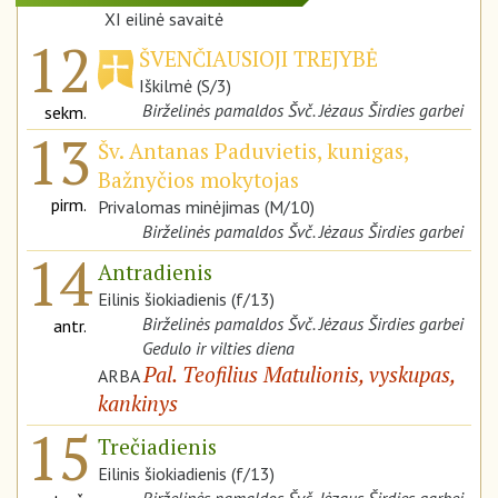
XI eilinė savaitė
12
ŠVENČIAUSIOJI TREJYBĖ
Iškilmė (S/3)
Birželinės pamaldos Švč. Jėzaus Širdies garbei
sekm.
13
Šv. Antanas Paduvietis, kunigas,
Bažnyčios mokytojas
pirm.
Privalomas minėjimas (M/10)
Birželinės pamaldos Švč. Jėzaus Širdies garbei
14
Antradienis
Eilinis šiokiadienis (f/13)
Birželinės pamaldos Švč. Jėzaus Širdies garbei
antr.
Gedulo ir vilties diena
Pal. Teofilius Matulionis, vyskupas,
ARBA
kankinys
15
Trečiadienis
Eilinis šiokiadienis (f/13)