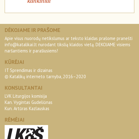
kankiniai
DĖKOJAME IR PRAŠOME
Apie visus nuorodų netikslumus ar teksto klaidas prašome pranešti
info@katalikai.lt
nurodant tikslią klaidos vietą. DĖKOJAME visiems
naršantiems ir parašiusiems!
KŪRĖJAI
IT Sprendimas ir dizainas
© Katalikų interneto tarnyba, 2016–2020
KONSULTANTAI
LVK Liturgijos komisija
Kan. Vygintas Gudeliūnas
Kun. Artūras Kazlauskas
RĖMĖJAI