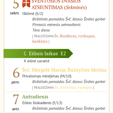
5
ŠVENTOSIOS DVASIOS
ATSIUNTIMAS (
Sekminės
)
sekm.
Iškilmė (S/2)
Birželinės pamaldos Švč. Jėzaus Širdies garbei
Pirmasis mėnesio sekmadienis
Tėvo diena
Šv. Bonifacas, vyskupas,
PRALEIDŽIAMA
kankinys
Eilinis laikas
C
E2
X eilinė savaitė
6
Švč. Mergelė Marija, Bažnyčios Motina
Privalomas minėjimas (M/10)
Birželinės pamaldos Švč. Jėzaus Širdies garbei
pirm.
Šv. Norbertas, vyskupas
PRALEIDŽIAMA
7
Antradienis
Eilinis šiokiadienis (f/13)
Birželinės pamaldos Švč. Jėzaus Širdies garbei
antr.