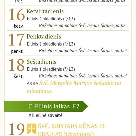
Birželinės pamaldos Švč. Jėzaus Širdies garbei
treč.
16
Ketvirtadienis
Eilinis šiokiadienis (f/13)
Birželinės pamaldos Švč. Jėzaus Širdies garbei
ketv.
17
Penktadienis
Eilinis šiokiadienis (f/13)
Birželinės pamaldos Švč. Jėzaus Širdies garbei
penkt.
18
Šeštadienis
Eilinis šiokiadienis (f/13)
Birželinės pamaldos Švč. Jėzaus Širdies garbei
šešt.
Švč. Mergelės Marijos šeštadienio
ARBA
minėjimas
Eilinis laikas
C
E2
XII eilinė savaitė
19
ŠVČ. KRISTAUS KŪNAS IR
KRAUJAS (
Devintinės
)