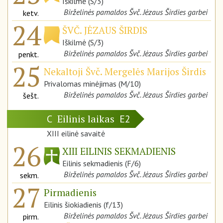
Iškilmė (S/3)
Birželinės pamaldos Švč. Jėzaus Širdies garbei
ketv.
24
ŠVČ. JĖZAUS ŠIRDIS
Iškilmė (S/3)
Birželinės pamaldos Švč. Jėzaus Širdies garbei
penkt.
25
Nekaltoji Švč. Mergelės Marijos Širdis
Privalomas minėjimas (M/10)
Birželinės pamaldos Švč. Jėzaus Širdies garbei
šešt.
Eilinis laikas
C
E2
XIII eilinė savaitė
26
XIII EILINIS SEKMADIENIS
Eilinis sekmadienis (F/6)
Birželinės pamaldos Švč. Jėzaus Širdies garbei
sekm.
27
Pirmadienis
Eilinis šiokiadienis (f/13)
Birželinės pamaldos Švč. Jėzaus Širdies garbei
pirm.