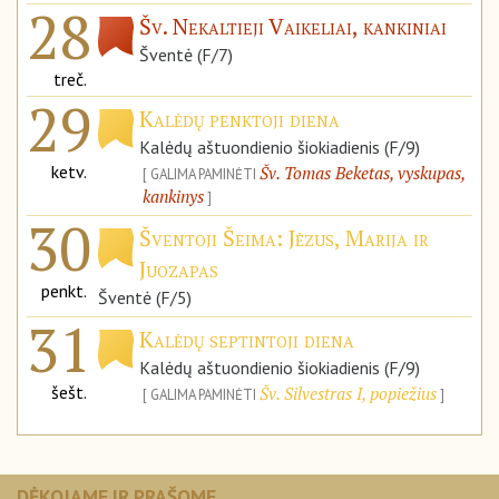
28
Šv. Nekaltieji Vaikeliai, kankiniai
Šventė (F/7)
treč.
29
Kalėdų penktoji diena
Kalėdų aštuondienio šiokiadienis (F/9)
ketv.
Šv. Tomas Beketas, vyskupas,
GALIMA PAMINĖTI
kankinys
30
Šventoji Šeima: Jėzus, Marija ir
Juozapas
penkt.
Šventė (F/5)
31
Kalėdų septintoji diena
Kalėdų aštuondienio šiokiadienis (F/9)
šešt.
Šv. Silvestras I, popiežius
GALIMA PAMINĖTI
DĖKOJAME IR PRAŠOME