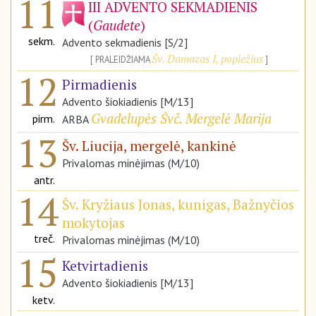
11
III ADVENTO SEKMADIENIS
(
Gaudete
)
sekm.
Advento sekmadienis [S/2]
Šv. Damazas I, popiežius
PRALEIDŽIAMA
12
Pirmadienis
Advento šiokiadienis [M/13]
Gvadelupės Švč. Mergelė Marija
pirm.
ARBA
13
Šv. Liucija, mergelė, kankinė
Privalomas minėjimas (M/10)
antr.
14
Šv. Kryžiaus Jonas, kunigas, Bažnyčios
mokytojas
treč.
Privalomas minėjimas (M/10)
15
Ketvirtadienis
Advento šiokiadienis [M/13]
ketv.