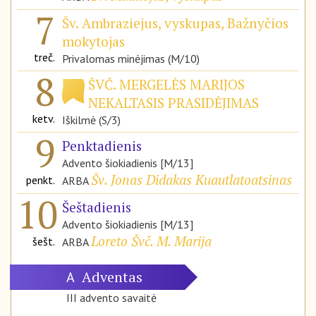
7
Šv. Ambraziejus, vyskupas, Bažnyčios
mokytojas
treč.
Privalomas minėjimas (M/10)
8
ŠVČ. MERGELĖS MARIJOS
NEKALTASIS PRASIDĖJIMAS
ketv.
Iškilmė (S/3)
9
Penktadienis
Advento šiokiadienis [M/13]
Šv. Jonas Didakas Kuautlatoatsinas
penkt.
ARBA
10
Šeštadienis
Advento šiokiadienis [M/13]
Loreto Švč. M. Marija
šešt.
ARBA
Adventas
A
III advento savaitė