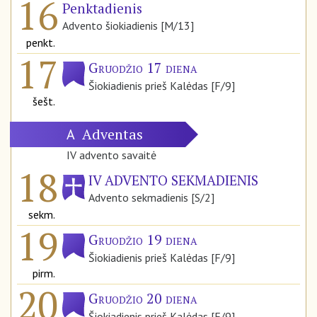
16
Penktadienis
Advento šiokiadienis [M/13]
penkt.
17
Gruodžio 17 diena
Šiokiadienis prieš Kalėdas [F/9]
šešt.
Adventas
A
IV advento savaitė
18
IV ADVENTO SEKMADIENIS
Advento sekmadienis [S/2]
sekm.
19
Gruodžio 19 diena
Šiokiadienis prieš Kalėdas [F/9]
pirm.
20
Gruodžio 20 diena
Šiokiadienis prieš Kalėdas [F/9]