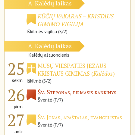
Kalėdų laikas
A
KŪČIŲ VAKARAS – KRISTAUS
GIMIMO VIGILIJA
Iškilmės vigilija (S/2)
Kalėdų laikas
A
Kalėdų aštuondienis
25
MŪSŲ VIEŠPATIES JĖZAUS
KRISTAUS GIMIMAS (
Kalėdos
)
sekm.
Iškilmė (S/2)
26
Šv. Steponas, pirmasis kankinys
Šventė (F/7)
pirm.
27
Šv. Jonas, apaštalas, evangelistas
Šventė (F/7)
antr.