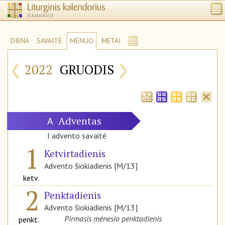
DIENA
SAVAITĖ
MĖNUO
METAI
‹
›
2022
GRUODIS
Adventas
A
I advento savaitė
1
Ketvirtadienis
Advento šiokiadienis [M/13]
ketv.
2
Penktadienis
Advento šiokiadienis [M/13]
Pirmasis mėnesio penktadienis
penkt.