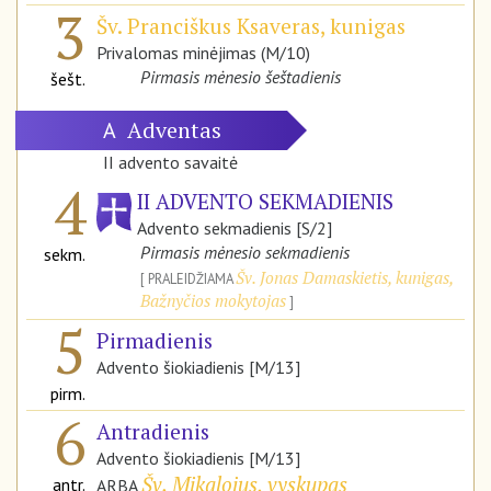
3
Šv. Pranciškus Ksaveras, kunigas
Privalomas minėjimas (M/10)
Pirmasis mėnesio šeštadienis
šešt.
Adventas
A
II advento savaitė
4
II ADVENTO SEKMADIENIS
Advento sekmadienis [S/2]
Pirmasis mėnesio sekmadienis
sekm.
Šv. Jonas Damaskietis, kunigas,
PRALEIDŽIAMA
Bažnyčios mokytojas
5
Pirmadienis
Advento šiokiadienis [M/13]
pirm.
6
Antradienis
Advento šiokiadienis [M/13]
Šv. Mikalojus, vyskupas
antr.
ARBA