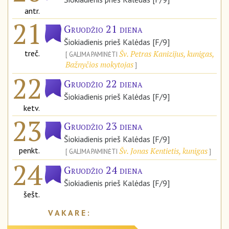
antr.
21
Gruodžio 21 diena
Šiokiadienis prieš Kalėdas [F/9]
treč.
Šv. Petras Kanizijus, kunigas,
GALIMA PAMINĖTI
Bažnyčios mokytojas
22
Gruodžio 22 diena
Šiokiadienis prieš Kalėdas [F/9]
ketv.
23
Gruodžio 23 diena
Šiokiadienis prieš Kalėdas [F/9]
penkt.
Šv. Jonas Kentietis, kunigas
GALIMA PAMINĖTI
24
Gruodžio 24 diena
Šiokiadienis prieš Kalėdas [F/9]
šešt.