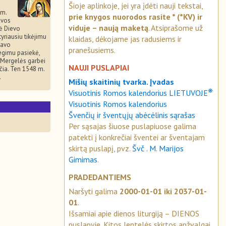
Šioje aplinkoje, jei yra įdėti nauji tekstai,
 m.
prie knygos nuorodos rasite * (*KV) ir
lvos
viduje – naują maketą
. Atsiprašome už
ė Dievo
tyriausiu tikėjimu
klaidas, dėkojame jas radusiems ir
savo
pranešusiems.
egimu pasiekė,
. Mergelės garbei
NAUJI PUSLAPIAI
čia. Ten 1548 m.
.
Mišių skaitinių tvarka. Įvadas
❋
Visuotinis Romos kalendorius LIETUVOJE
Visuotinis Romos kalendorius
S
Švenčių ir šventųjų abėcėlinis sąrašas
Per sąsajas šiuose puslapiuose galima
patekti į konkrečiai šventei ar šventajam
skirtą puslapį, pvz.
Švč . M. Marijos
Gimimas
.
PRADEDANTIEMS
Naršyti galima
2000-01-01 iki 2037-01-
01
.
Išsamiai apie dienos liturgiją – DIENOS
puslapyje. Kitos lentelės skirtos apžvalgai.