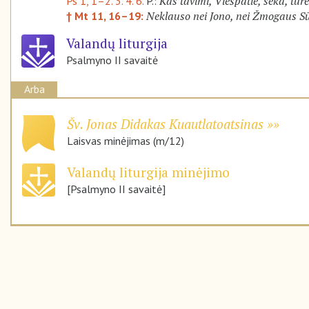
Kas tavimi, Viešpatie, seka, tur
Ps 1, 1–2. 3. 4. 6.
P.:
Neklauso nei Jono, nei Žmogaus 
† Mt 11, 16–19:
Valandų liturgija
Psalmyno II savaitė
Arba
Šv. Jonas Didakas Kuautlatoatsinas
Laisvas minėjimas (m/12)
Valandų liturgija minėjimo
[Psalmyno II savaitė]