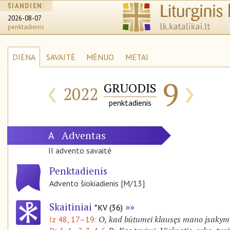
ŠIANDIEN:
2026-08-07
penktadienis
DIENA
SAVAITĖ
MĖNUO
METAI
‹
›
9
GRUODIS
2022
penktadienis
Adventas
A
II advento savaitė
Penktadienis
Advento šiokiadienis [M/13]
Skaitiniai
*KV (36)
O, kad būtumei klausęs mano įsakym
Iz 48, 17–19: