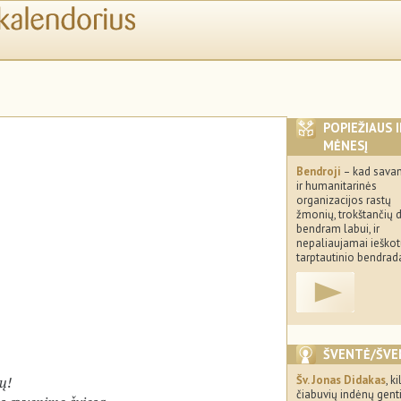
POPIEŽIAUS 
MĖNESĮ
Bendroji
– kad savan
ir humanitarinės
organizacijos rastų
žmonių, trokštančių d
bendram labui, ir
nepaliaujamai ieškot
tarptautinio bendrad
ŠVENTĖ/ŠVE
ų!
Šv. Jonas Didakas
, ki
čiabuvių indėnų genti