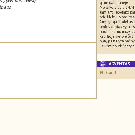
ės gyvenimo šviesą.
gimė dabartinėje
Sūnaus
Meksikoje apie 1474
Jam ant Tepejako ka
prie Meksiko pasirod
Gimdytoja. Todėl jis, 
apdovanotas vyras, 
nuolankumu ir užsid
kad šioje vietoje Švč
būtų pastatyta bažny
jis užmigo Viešpatyje
ADVENTA
Plačiau