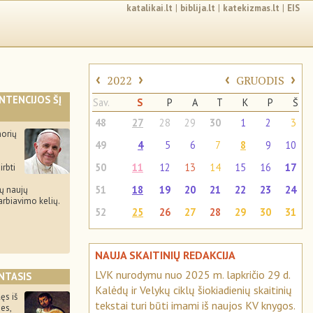
katalikai.lt
|
biblija.lt
|
katekizmas.lt
|
EIS
‹
›
‹
›
2022
GRUODIS
INTENCIJOS ŠĮ
Sav.
S
P
A
T
K
P
Š
48
27
28
29
30
1
2
3
orių
49
4
5
6
7
8
9
10
50
11
12
13
14
15
16
17
irbti
51
18
19
20
21
22
23
24
ų naujų
arbiavimo kelių.
52
25
26
27
28
29
30
31
NAUJA SKAITINIŲ REDAKCIJA
LVK nurodymu nuo 2025 m. lapkričio 29 d.
NTASIS
Kalėdų ir Velykų ciklų šiokiadienių skaitinių
lęs iš
tekstai turi būti imami iš naujos KV knygos.
es,