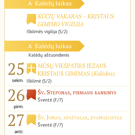
Kalėdų laikas
A
KŪČIŲ VAKARAS – KRISTAUS
GIMIMO VIGILIJA
Iškilmės vigilija (S/2)
Kalėdų laikas
A
Kalėdų aštuondienis
25
MŪSŲ VIEŠPATIES JĖZAUS
KRISTAUS GIMIMAS (
Kalėdos
)
sekm.
Iškilmė (S/2)
26
Šv. Steponas, pirmasis kankinys
Šventė (F/7)
pirm.
27
Šv. Jonas, apaštalas, evangelistas
Šventė (F/7)
antr.