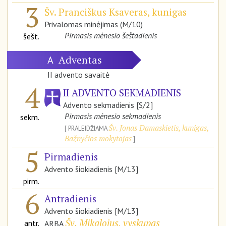
3
Šv. Pranciškus Ksaveras, kunigas
Privalomas minėjimas (M/10)
Pirmasis mėnesio šeštadienis
šešt.
Adventas
A
II advento savaitė
4
II ADVENTO SEKMADIENIS
Advento sekmadienis [S/2]
Pirmasis mėnesio sekmadienis
sekm.
Šv. Jonas Damaskietis, kunigas,
PRALEIDŽIAMA
Bažnyčios mokytojas
5
Pirmadienis
Advento šiokiadienis [M/13]
pirm.
6
Antradienis
Advento šiokiadienis [M/13]
Šv. Mikalojus, vyskupas
antr.
ARBA