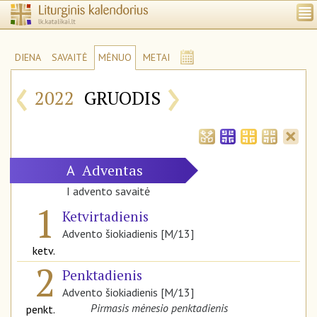
DIENA
SAVAITĖ
MĖNUO
METAI
‹
›
2022
GRUODIS
Adventas
A
I advento savaitė
1
Ketvirtadienis
Advento šiokiadienis [M/13]
ketv.
2
Penktadienis
Advento šiokiadienis [M/13]
Pirmasis mėnesio penktadienis
penkt.