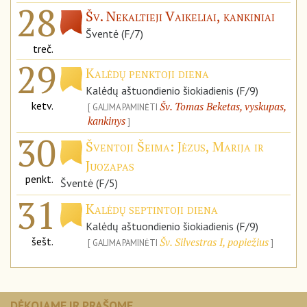
28
Šv. Nekaltieji Vaikeliai, kankiniai
Šventė (F/7)
treč.
29
Kalėdų penktoji diena
Kalėdų aštuondienio šiokiadienis (F/9)
ketv.
Šv. Tomas Beketas, vyskupas,
GALIMA PAMINĖTI
kankinys
30
Šventoji Šeima: Jėzus, Marija ir
Juozapas
penkt.
Šventė (F/5)
31
Kalėdų septintoji diena
Kalėdų aštuondienio šiokiadienis (F/9)
šešt.
Šv. Silvestras I, popiežius
GALIMA PAMINĖTI
DĖKOJAME IR PRAŠOME