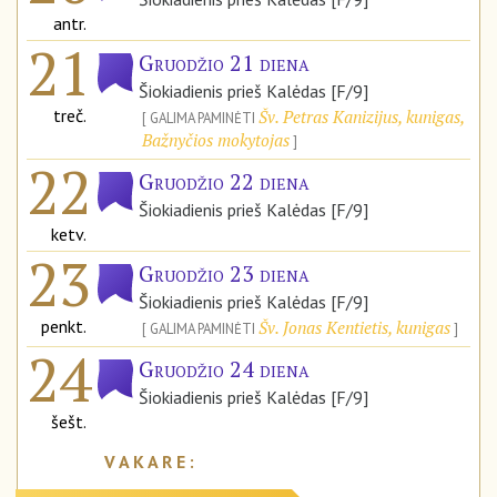
antr.
21
Gruodžio 21 diena
Šiokiadienis prieš Kalėdas [F/9]
treč.
Šv. Petras Kanizijus, kunigas,
GALIMA PAMINĖTI
Bažnyčios mokytojas
22
Gruodžio 22 diena
Šiokiadienis prieš Kalėdas [F/9]
ketv.
23
Gruodžio 23 diena
Šiokiadienis prieš Kalėdas [F/9]
penkt.
Šv. Jonas Kentietis, kunigas
GALIMA PAMINĖTI
24
Gruodžio 24 diena
Šiokiadienis prieš Kalėdas [F/9]
šešt.