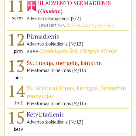
11
III ADVENTO SEKMADIENIS
(
Gaudete
)
sekm.
Advento sekmadienis [S/2]
Šv. Damazas I, popiežius
PRALEIDŽIAMA
12
Pirmadienis
Advento šiokiadienis [M/13]
Gvadelupės Švč. Mergelė Marija
pirm.
ARBA
13
Šv. Liucija, mergelė, kankinė
Privalomas minėjimas (M/10)
antr.
14
Šv. Kryžiaus Jonas, kunigas, Bažnyčios
mokytojas
treč.
Privalomas minėjimas (M/10)
15
Ketvirtadienis
Advento šiokiadienis [M/13]
ketv.