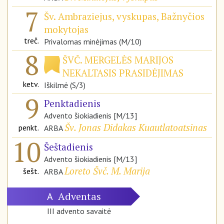
7
Šv. Ambraziejus, vyskupas, Bažnyčios
mokytojas
treč.
Privalomas minėjimas (M/10)
8
ŠVČ. MERGELĖS MARIJOS
NEKALTASIS PRASIDĖJIMAS
ketv.
Iškilmė (S/3)
9
Penktadienis
Advento šiokiadienis [M/13]
Šv. Jonas Didakas Kuautlatoatsinas
penkt.
ARBA
10
Šeštadienis
Advento šiokiadienis [M/13]
Loreto Švč. M. Marija
šešt.
ARBA
Adventas
A
III advento savaitė