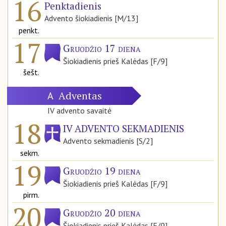
16
Penktadienis
Advento šiokiadienis [M/13]
penkt.
17
Gruodžio 17 diena
Šiokiadienis prieš Kalėdas [F/9]
šešt.
Adventas
A
IV advento savaitė
18
IV ADVENTO SEKMADIENIS
Advento sekmadienis [S/2]
sekm.
19
Gruodžio 19 diena
Šiokiadienis prieš Kalėdas [F/9]
pirm.
20
Gruodžio 20 diena
Šiokiadienis prieš Kalėdas [F/9]