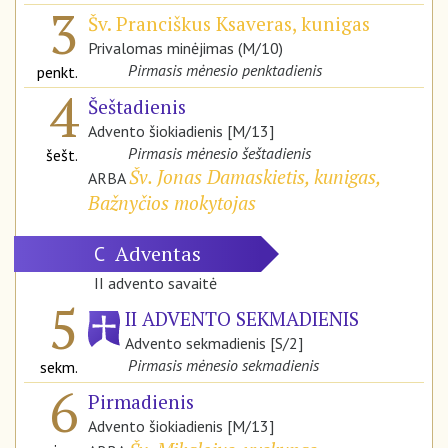
3
Šv. Pranciškus Ksaveras, kunigas
Privalomas minėjimas (M/10)
Pirmasis mėnesio penktadienis
penkt.
4
Šeštadienis
Advento šiokiadienis [M/13]
Pirmasis mėnesio šeštadienis
šešt.
Šv. Jonas Damaskietis, kunigas,
ARBA
Bažnyčios mokytojas
Adventas
C
II advento savaitė
5
II ADVENTO SEKMADIENIS
Advento sekmadienis [S/2]
Pirmasis mėnesio sekmadienis
sekm.
6
Pirmadienis
Advento šiokiadienis [M/13]