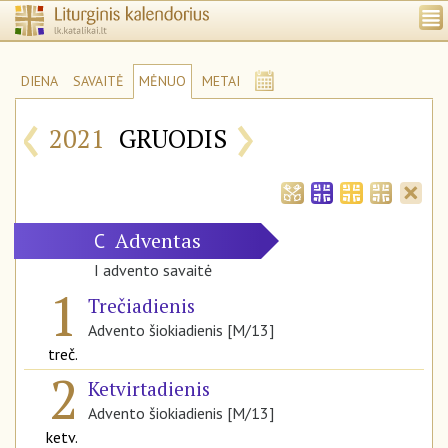
DIENA
SAVAITĖ
MĖNUO
METAI
‹
›
2021
GRUODIS
Adventas
C
I advento savaitė
1
Trečiadienis
Advento šiokiadienis [M/13]
treč.
2
Ketvirtadienis
Advento šiokiadienis [M/13]
ketv.