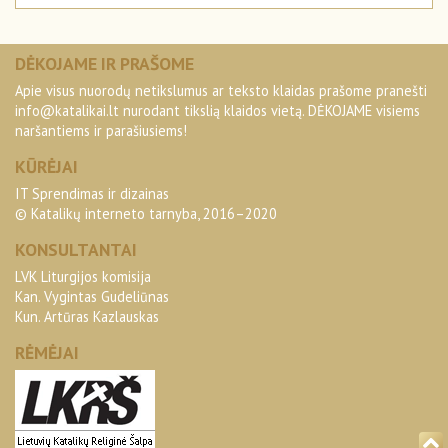
DĖKOJAME IR PRAŠOME
Apie visus nuorodų netikslumus ar teksto klaidas prašome pranešti
info@katalikai.lt
nurodant tikslią klaidos vietą. DĖKOJAME visiems
naršantiems ir parašiusiems!
KŪRĖJAI
IT Sprendimas ir dizainas
© Katalikų interneto tarnyba, 2016–2020
KONSULTANTAI
LVK Liturgijos komisija
Kan. Vygintas Gudeliūnas
Kun. Artūras Kazlauskas
RĖMĖJAI