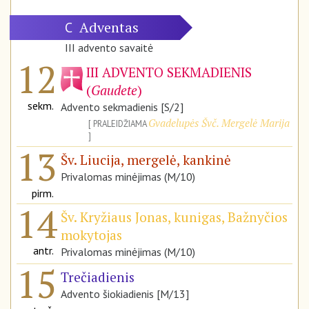
Adventas
C
III advento savaitė
12
III ADVENTO SEKMADIENIS
(
Gaudete
)
sekm.
Advento sekmadienis [S/2]
Gvadelupės Švč. Mergelė Marija
PRALEIDŽIAMA
13
Šv. Liucija, mergelė, kankinė
Privalomas minėjimas (M/10)
pirm.
14
Šv. Kryžiaus Jonas, kunigas, Bažnyčios
mokytojas
antr.
Privalomas minėjimas (M/10)
15
Trečiadienis
Advento šiokiadienis [M/13]