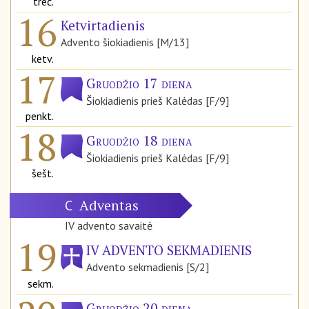
treč.
16
Ketvirtadienis
Advento šiokiadienis [M/13]
ketv.
17
Gruodžio 17 diena
Šiokiadienis prieš Kalėdas [F/9]
penkt.
18
Gruodžio 18 diena
Šiokiadienis prieš Kalėdas [F/9]
šešt.
Adventas
C
IV advento savaitė
19
IV ADVENTO SEKMADIENIS
Advento sekmadienis [S/2]
sekm.
Gruodžio 20 diena