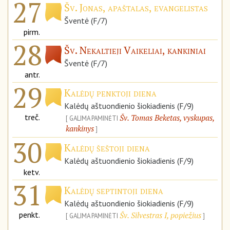
27
Šv. Jonas, apaštalas, evangelistas
Šventė (F/7)
pirm.
28
Šv. Nekaltieji Vaikeliai, kankiniai
Šventė (F/7)
antr.
29
Kalėdų penktoji diena
Kalėdų aštuondienio šiokiadienis (F/9)
treč.
Šv. Tomas Beketas, vyskupas,
GALIMA PAMINĖTI
kankinys
30
Kalėdų šeštoji diena
Kalėdų aštuondienio šiokiadienis (F/9)
ketv.
31
Kalėdų septintoji diena
Kalėdų aštuondienio šiokiadienis (F/9)
penkt.
Šv. Silvestras I, popiežius
GALIMA PAMINĖTI