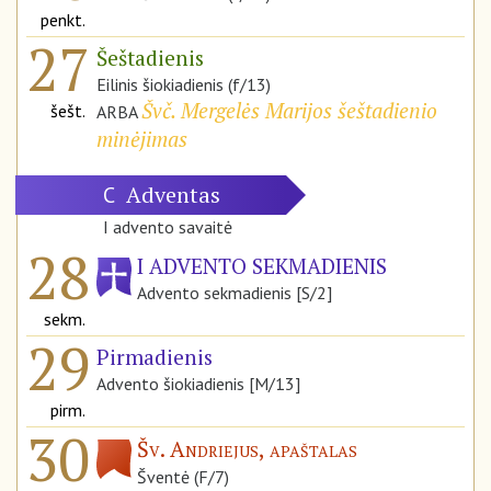
penkt.
27
Šeštadienis
Eilinis šiokiadienis (f/13)
Švč. Mergelės Marijos šeštadienio
šešt.
ARBA
minėjimas
Adventas
C
I advento savaitė
28
I ADVENTO SEKMADIENIS
Advento sekmadienis [S/2]
sekm.
29
Pirmadienis
Advento šiokiadienis [M/13]
pirm.
30
Šv. Andriejus, apaštalas
Šventė (F/7)