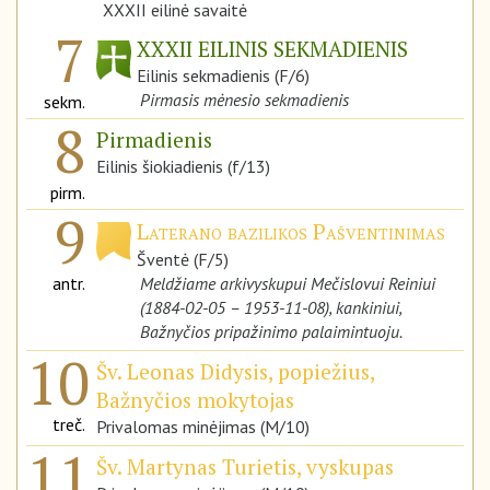
XXXII eilinė savaitė
7
XXXII EILINIS SEKMADIENIS
Eilinis sekmadienis (F/6)
Pirmasis mėnesio sekmadienis
sekm.
8
Pirmadienis
Eilinis šiokiadienis (f/13)
pirm.
9
Laterano bazilikos Pašventinimas
Šventė (F/5)
antr.
Meldžiame arkivyskupui Mečislovui Reiniui
(1884-02-05 – 1953-11-08), kankiniui,
Bažnyčios pripažinimo palaimintuoju.
10
Šv. Leonas Didysis, popiežius,
Bažnyčios mokytojas
treč.
Privalomas minėjimas (M/10)
11
Šv. Martynas Turietis, vyskupas