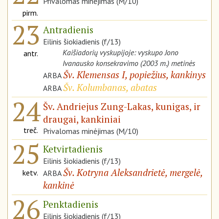
Privalomas minėjimas (M/10)
pirm.
23
Antradienis
Eilinis šiokiadienis (f/13)
Kaišiadorių vyskupijoje: vyskupo Jono
antr.
Ivanausko konsekravimo (2003 m.) metinės
Šv. Klemensas I, popiežius, kankinys
ARBA
Šv. Kolumbanas, abatas
ARBA
24
Šv. Andriejus Zung-Lakas, kunigas, ir
draugai, kankiniai
treč.
Privalomas minėjimas (M/10)
25
Ketvirtadienis
Eilinis šiokiadienis (f/13)
Šv. Kotryna Aleksandrietė, mergelė,
ketv.
ARBA
kankinė
26
Penktadienis
Eilinis šiokiadienis (f/13)