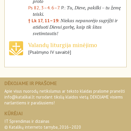
proto
Tu, Dieve, pakilki – tu žemę
Ps 82, 3–4. 6–7.
P.:
teiski.
Niekas nepanorėjo sugrįžti ir
† Lk 17, 11–19:
atiduoti Dievui garbę, kaip tik šitas
svetimtautis!
Valandų liturgija minėjimo
[Psalmyno IV savaitė]
DĖKOJAME IR PRAŠOME
Apie visus nuorodų netikslumus ar teksto klaidas prašome pranešti
info@katalikai.lt
nurodant tikslią klaidos vietą. DĖKOJAME visiems
naršantiems ir parašiusiems!
KŪRĖJAI
IT Sprendimas ir dizainas
© Katalikų interneto tarnyba, 2016–2020