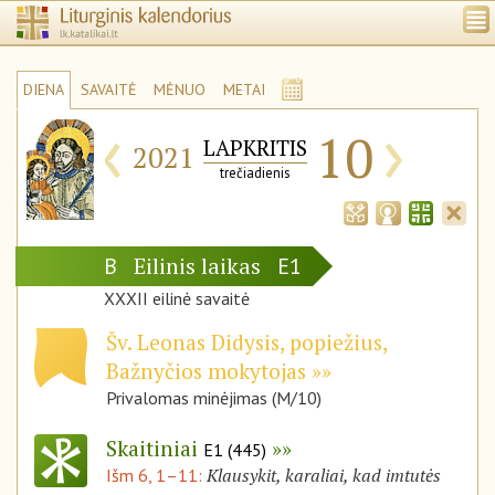
DIENA
SAVAITĖ
MĖNUO
METAI
‹
›
10
LAPKRITIS
2021
trečiadienis
Eilinis laikas
B
E1
XXXII eilinė savaitė
Šv. Leonas Didysis, popiežius,
Bažnyčios mokytojas
Privalomas minėjimas (M/10)
Skaitiniai
E1 (445)
Klausykit, karaliai, kad imtutės
Išm 6, 1–11: