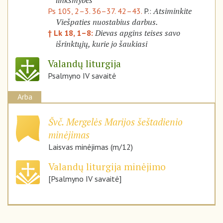
linksmybes
Atsiminkite
Ps 105, 2–3. 36–37. 42–43.
P.:
Viešpaties nuostabius darbus.
Dievas apgins teises savo
† Lk 18, 1–8:
išrinktųjų, kurie jo šaukiasi
Valandų liturgija
Psalmyno IV savaitė
Arba
Švč. Mergelės Marijos šeštadienio
minėjimas
Laisvas minėjimas (m/12)
Valandų liturgija minėjimo
[Psalmyno IV savaitė]