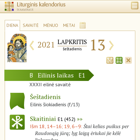
DIENA
SAVAITĖ
MĖNUO
METAI
‹
›
13
LAPKRITIS
2021
šeštadienis
Eilinis laikas
B
E1
XXXII eilinė savaitė
Šeštadienis
Eilinis šiokiadienis (f/13)
Skaitiniai
E1 (452)
Štai kelias puikus per
Išm 18, 14–16; 19, 6–9:
Raudonąją jūrą; lyg laigą ėriukai jie kėlė